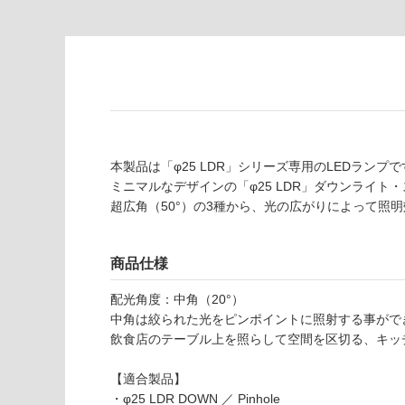
て
し
い
て
る
い
が
る
制
が
限
注
あ
意
り
が
の
必
本製品は「φ25 LDR」シリーズ専用のLEDラン
為
要
ミニマルなデザインの「φ25 LDR」ダウンライト
注
超広角（50°）の3種から、光の広がりによって照
適
意
し
が
て
必
商品仕様
い
要
な
配光角度：中角（20°）
※
い
中角は絞られた光をピンポイントに照射する事がで
商
屋内壁・屋外
飲食店のテーブル上を照らして空間を区切る、キッ
品
壁・浴室壁
仕
【適合製品】
様
使用可
・φ25 LDR DOWN ／ Pinhole
欄