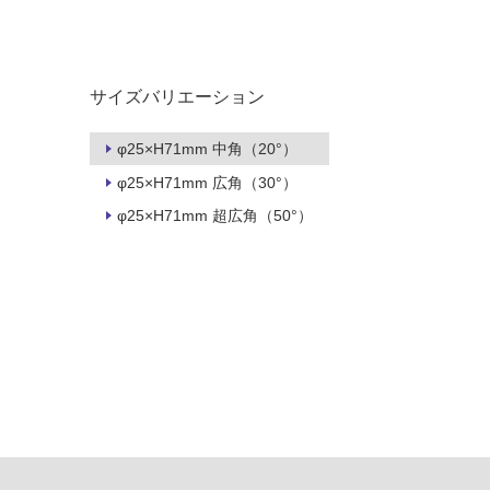
タイル
フローリ
サイズバリエーション
ング
屋内床・
φ25×H71mm 中角（20°）
屋外床・
φ25×H71mm 広角（30°）
土足・遮
浴室床・
φ25×H71mm 超広角（50°）
音・床暖
駐車場
対
非
応
常
し
に
て
適
い
し
る
て
い
対
る
応
し
適