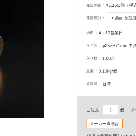
¥5,150/個（税
発注単価
配送
運賃種別
4～10営業日
納期
φ25×H71mm 中
サイズ
1.00台
入り数
0.10kg/個
重量
台湾
原産国
ご注文：
個
メ
メーカー直送品