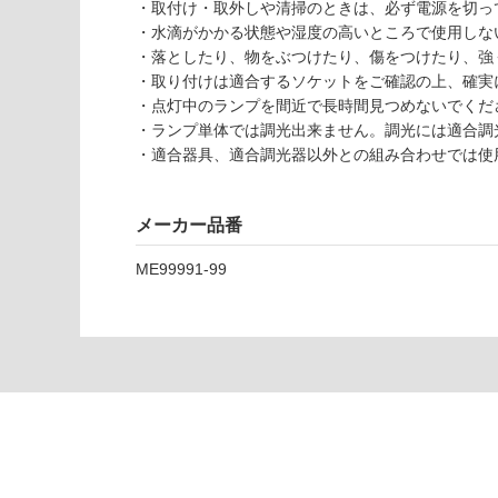
0
・取付け・取外しや清掃のときは、必ず電源を切っ
9
・水滴がかかる状態や湿度の高いところで使用しな
φ25
・落としたり、物をぶつけたり、傷をつけたり、強
LDR
・取り付けは適合するソケットをご確認の上、確実
用 L
・点灯中のランプを間近で長時間見つめないでくだ
ED
・ランプ単体では調光出来ません。調光には適合調
ラン
・適合器具、適合調光器以外との組み合わせでは使
プ
中角
メーカー品番
（2
0°）
ME99991-99
運賃表
G
運
賃
合
計
: