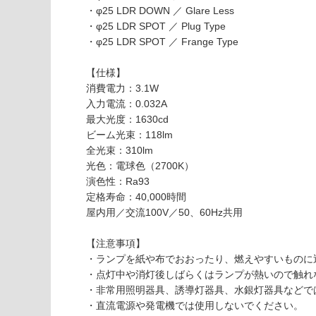
能
・φ25 LDR DOWN ／ Glare Less
を
・φ25 LDR SPOT ／ Plug Type
ご
・φ25 LDR SPOT ／ Frange Type
使用可
確
能
認
【仕様】
(寒冷地
く
消費電力：3.1W
以外)
だ
入力電流：0.032A
さ
使用不
最大光度：1630cd
い
可
ビーム光束：118lm
対
全光束：310lm
応
光色：電球色（2700K）
し
演色性：Ra93
て
定格寿命：40,000時間
い
屋内用／交流100V／50、60Hz共用
な
い
L
【注意事項】
G
・ランプを紙や布でおおったり、燃えやすいものに
1
・点灯中や消灯後しばらくはランプが熱いので触れ
8
・非常用照明器具、誘導灯器具、水銀灯器具などで
0
・直流電源や発電機では使用しないでください。