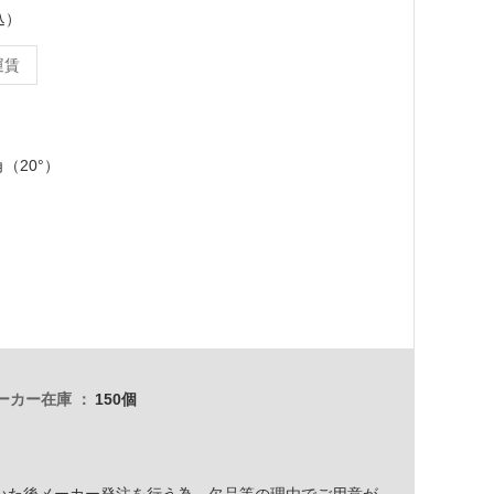
込）
運賃
角（20°）
ーカー在庫
150個