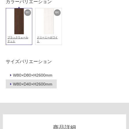
カラーバリエーション
用
可
能
使
用
可
ブラックウォール
クリーミーホワイ
ナット
ト
能
(寒
冷
サイズバリエーション
地
以
外)
W80×D80×H2600mm
W80×D40×H2600mm
使
用
不
可
商品詳細