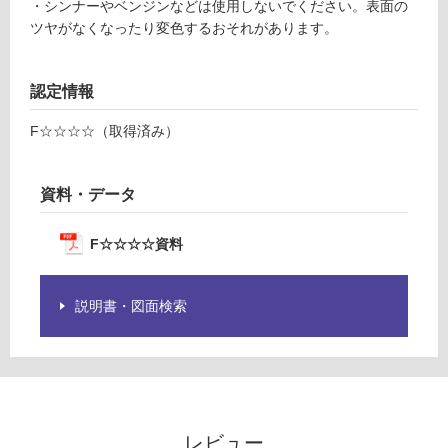
※
・シンナーやベンジンなどは使用しないでください。表面の
¥8
商
ツヤがなくなったり変色するおそれがあります。
9
品
0/
仕
本
様
認定情報
欄
F☆☆☆☆（取得済み）
を
ご
確
資料・データ
認
く
だ
F☆☆☆☆資料
さ
い
説明書・図面検索
対
応
し
て
い
な
レビュー