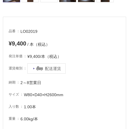
場
非
常
に
適
LO02019
品番
し
¥9,400
て
/ 本（税込）
い
る
¥9,400/本（税込）
発注単価
適
配送運賃
運賃種別
し
て
2～8営業日
納期
い
る
W80×D40×H2600mm
サイズ
が
注
1.00本
入り数
意
が
6.00kg/本
重量
必
要