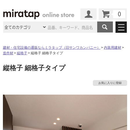
カート
マイページ
商品カテゴリ
建材・住宅設備の通販ならミラタップ（旧サンワカンパニー）
内装用建材
造作材
縦格子
縦格子 細格子タイプ
施工事例
洗面所・水回り
タイル
縦格子 細格子タイプ
ショールーム
施工事例
法人案件納入事例
キッチン
浴室（風呂・
バスルー
ム）・
トイレ
ショールームの
ご案内
東京
ショールーム
お気に入りに登録
ミラタップ
のあるくらし
お客様訪問
インタビュー
ドア（扉）・
建具・玄関
サポート
扉
エクステリア
（外構）
大阪
ショールーム
仙台
ショールーム
店舗・施設事例
その他サービス
ご利用ガイド
初めての方へ
ウッドデッキ
フローリング・
床材
名古屋
ショールーム
京都
ショールーム
ミラタップと
創る家
工事会社紹介
Coziコンシ
よくある質問
お問い合わせ
ASOLIE
ェルジュ
収納
インテリア・
家具
福岡
ショールーム
札幌スマート
ショールー