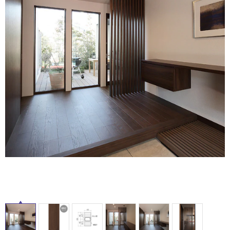
ム
タ
修理お問い合わせ
クレーム公開
自分らしい家づくり
最高のリノベ会社が
みつ
照明
ペット用品
横浜スマート
ショールー
SUVACO
かる
リノベりす
ム
ウェルビーみのお
HDC
イ
説明書・図面検索
水まわり
3年保証
BOX
内装用建材
パネル・壁材
ル
お役立ち情報
住まいの
スタイリング
ロートアイアン
天然石・石材
アイデア
屋
ミラタップ
チャンネル
メンテナンス・
施工材
新商品
内
オンライン相談
床・
屋
外
床・
浴
室
床・
駐
車