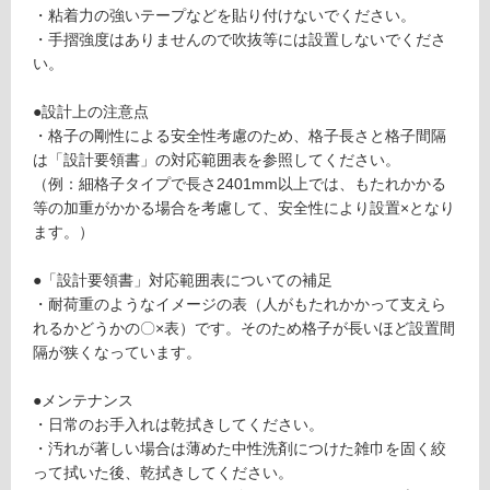
・粘着力の強いテープなどを貼り付けないでください。
1
る
・手摺強度はありませんので吹抜等には設置しないでくださ
9
対
い。
縦
応
格
し
●設計上の注意点
子
て
・格子の剛性による安全性考慮のため、格子長さと格子間隔
細
い
は「設計要領書」の対応範囲表を参照してください。
格
る
（例：細格子タイプで長さ2401mm以上では、もたれかかる
子
が
等の加重がかかる場合を考慮して、安全性により設置×となり
タ
制
ます。）
イ
限
プ
あ
●「設計要領書」対応範囲表についての補足
り
・耐荷重のようなイメージの表（人がもたれかかって支えら
運賃表
の
れるかどうかの〇×表）です。そのため格子が長いほど設置間
M
為
隔が狭くなっています。
注
運
意
●メンテナンス
賃
が
・日常のお手入れは乾拭きしてください。
合
必
・汚れが著しい場合は薄めた中性洗剤につけた雑巾を固く絞
計
要
って拭いた後、乾拭きしてください。
: