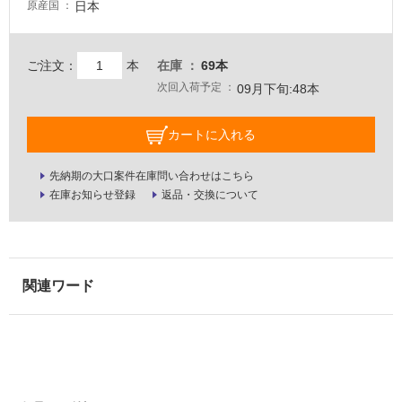
日本
原産国
適
し
て
ご注文：
本
在庫
69本
い
次回入荷予定
09月下旬:48本
な
い
カートに入れる
屋
先納期の大口案件在庫問い合わせはこちら
内
在庫お知らせ登録
返品・交換について
壁・
屋
外
壁・
浴
室
壁
使