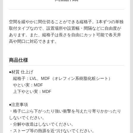
フ
ロ
空間を緩やかに間仕切ることができる縦格子。1本ずつの単独
取付タイプなので、設置場所や設置幅・間隔などに自由度が
ー
あります。また、縦格子は長さを自由にカット可能で各天井
高や間口に対応できます。
リ
ン
商品仕様
●材質 仕上げ
グ
縦格子：LVL、MDF（オレフィン系樹脂化粧シート）
やとい実：MDF
土足・遮
上下やとい実：MDF
音・床暖
●注意事項
L
対
・格子にぶら下がったり強い衝撃を与えたり寄りかかったり
O
応
しないでください。
0
し
・分解や改造はしないでください。
2
て
・ストーブ等の熱源を近づけないでください。
0
い