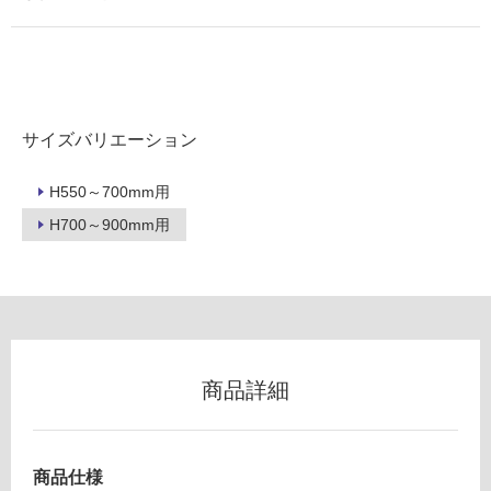
以
外)
使
用
不
サイズバリエーション
可
H550～700mm用
H700～900mm用
フ
ロ
ー
商品詳細
M
リ
A
Y
ン
A
商品仕様
D