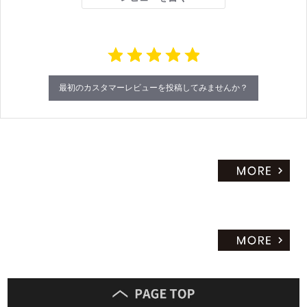
r
a
だ
t
さ
i
い
n
g
対
応
最初のカスタマーレビューを投稿してみませんか？
し
て
い
な
い