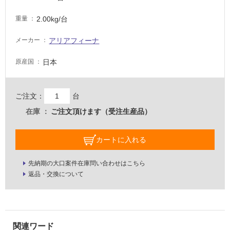
壁・
2.00kg/台
重量
屋
外
アリアフィーナ
メーカー
壁・
日本
原産国
浴
室
壁
ご注文：
台
使
在庫
ご注文頂けます（受注生産品）
用
可
カートに入れる
能
使
先納期の大口案件在庫問い合わせはこちら
用
返品・交換について
可
能
(寒
冷
地