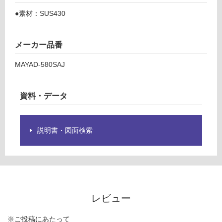
O
グ
●素材：SUS430
P
0
土足・遮
0
メーカー品番
音・床暖
2
マ
MAYAD-580SAJ
対
ヤ
応
専
し
用
資料・データ
て
(壁
い
付
る
け)
説明書・図面検索
対
ダ
応
ク
し
ト
て
カ
い
バ
る
ー
レビュー
が
M
制
AY
※ご投稿にあたって