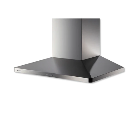
t
ム
修理お問い合わせ
クレーム公開
屋
i
自分らしい家づくり
最高のリノベ会社が
みつ
照明
ペット用品
n
横浜スマート
ショールー
外
SUVACO
かる
リノベりす
g
ム
ウェルビーみのお
HDC
説明書・図面検索
水まわり
3年保証
床・
BOX
内装用建材
パネル・壁材
浴
お役立ち情報
住まいの
スタイリング
室
ロートアイアン
天然石・石材
アイデア
床・
ミラタップ
チャンネル
駐
メンテナンス・
施工材
新商品
オンライン相談
車
場
非
常
に
適
し
て
い
る