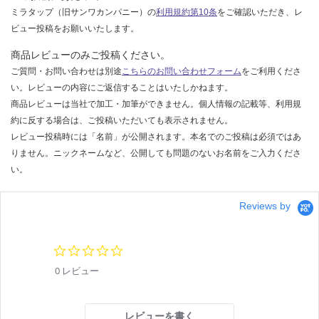
限
AD
ミラタップ（旧サンワカンパニー）の
利用規約第10条
をご確認いただき、レ
あ
-5
ビュー投稿をお願いいたします。
り
80
の
SA
商品レビューのみご投稿ください。
為
J
ご質問・お問い合わせは別途
こちらのお問い合わせフォーム
をご利用くださ
注
い。レビューの内容にご返信することはいたしかねます。
意
運賃表
商品レビューは当社で加工・加筆ができません。個人情報の記載等、利用規
が
F
約に反する場合は、ご投稿いただいても表示されません。
必
レビュー投稿時には「名前」が公開されます。本名でのご投稿は必須ではあ
要
運
りません。ニックネームなど、公開しても問題のないお名前をご入力くださ
※
賃
い。
商
合
品
計
Reviews by
仕
:
様
¥1,
欄
14
0.
を
0
0/
0 レビュー
ご
s
台
t
確
a
認
r
レビューを書く
く