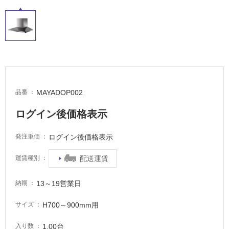
適
し
て
い
る
が
注
意
が
MAYADOP002
品番
必
ログイン後価格表示
要
適
ログイン後価格表示
発注単価
し
て
配送運賃
運賃種別
い
な
13～19営業日
納期
い
H700～900mm用
サイズ
屋
内
1.00台
入り数