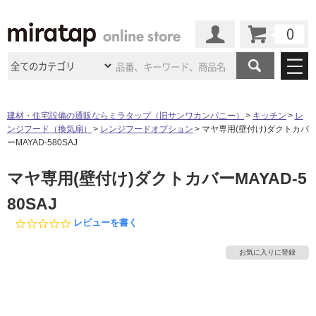
カート
マイページ
商品カテゴリ
建材・住宅設備の通販ならミラタップ（旧サンワカンパニー）
キッチン
レ
ンジフード（換気扇）
レンジフードオプション
マヤ専用(壁付け)ダクトカバ
施工事例
洗面所・水回り
タイル
ーMAYAD-580SAJ
ショールーム
タ
施工事例
法人案件納入事例
マヤ専用(壁付け)ダクトカバーMAYAD-5
キッチン
浴室（風呂・
バスルー
ム）・
トイレ
ショールームの
ご案内
東京
ショールーム
80SAJ
イ
ミラタップ
のあるくらし
お客様訪問
インタビュー
ドア（扉）・
建具・玄関
サポート
0.
レビューを書く
扉
エクステリア
（外構）
大阪
ショールーム
仙台
ショールーム
0
ル
店舗・施設事例
s
その他サービス
お気に入りに登録
ご利用ガイド
初めての方へ
t
ウッドデッキ
フローリング・
床材
a
名古屋
ショールーム
京都
ショールーム
屋
r
ミラタップと
創る家
工事会社紹介
Coziコンシ
よくある質問
お問い合わせ
内
r
ASOLIE
ェルジュ
収納
インテリア・
家具
a
福岡
ショールーム
札幌スマート
ショールー
床・