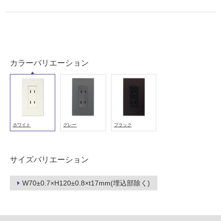
0
以
3
外)
1
使
0
用
9
不
NK
カラーバリエーション
可
スイ
ッ
チ・
コン
フ
セン
トカ
ホワイト
グレー
ブラック
バー
ロ
+埋
込ダ
ー
サイズバリエーション
ブル
コン
リ
W70±0.7×H120±0.8×t17mm(埋込部除く)
セン
ト
ン
ホワ
イト