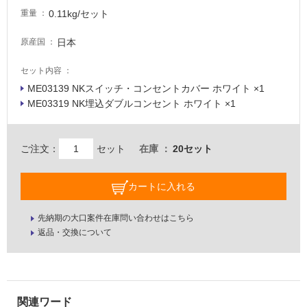
0.11kg/セット
壁・
重量
屋
日本
原産国
外
壁・
セット内容
浴
ME03139 NKスイッチ・コンセントカバー ホワイト ×1
室
ME03319 NK埋込ダブルコンセント ホワイト ×1
壁
使
ご注文：
セット
在庫
20セット
用
可
カートに入れる
能
使
先納期の大口案件在庫問い合わせはこちら
用
返品・交換について
可
能
(寒
M
冷
E
地