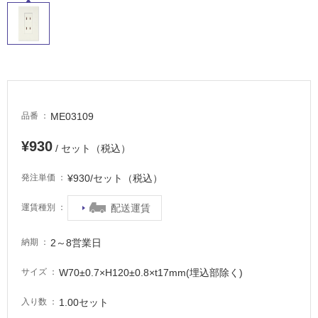
適
し
て
い
る
が
注
意
ME03109
品番
が
必
¥930
/ セット（税込）
要
¥930/セット（税込）
発注単価
適
し
配送運賃
運賃種別
て
い
2～8営業日
な
納期
い
W70±0.7×H120±0.8×t17mm(埋込部除く)
サイズ
屋
1.00セット
入り数
内