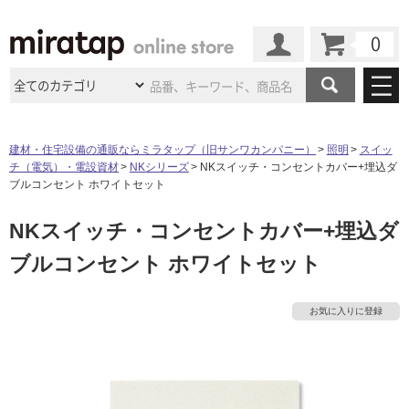
カート
マイページ
商品カテゴリ
建材・住宅設備の通販ならミラタップ（旧サンワカンパニー）
照明
スイッ
チ（電気）・電設資材
NKシリーズ
NKスイッチ・コンセントカバー+埋込ダ
施工事例
洗面所・水回り
タイル
ブルコンセント ホワイトセット
ショールーム
タ
施工事例
法人案件納入事例
NKスイッチ・コンセントカバー+埋込ダ
キッチン
浴室（風呂・
バスルー
ム）・
トイレ
ショールームの
ご案内
東京
ショールーム
ブルコンセント ホワイトセット
イ
ミラタップ
のあるくらし
お客様訪問
インタビュー
ドア（扉）・
建具・玄関
サポート
扉
エクステリア
（外構）
大阪
ショールーム
仙台
ショールーム
ル
店舗・施設事例
お気に入りに登録
その他サービス
ご利用ガイド
初めての方へ
ウッドデッキ
フローリング・
床材
名古屋
ショールーム
京都
ショールーム
屋
ミラタップと
創る家
工事会社紹介
Coziコンシ
よくある質問
お問い合わせ
内
ASOLIE
ェルジュ
収納
インテリア・
家具
福岡
ショールーム
札幌スマート
ショールー
床・