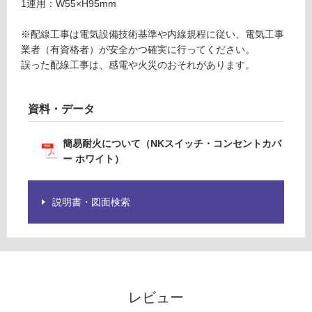
1連用：W55×H95mm
限
あ
運賃表
※配線工事は電気設備技術基準や内線規程に従い、電気工事
り
W
業者（有資格者）が安全かつ確実に行ってください。
の
M
誤った配線工事は、感電や火災のおそれがあります。
為
E
注
0
意
3
資料・データ
が
3
必
1
要
簡易耐火について（NKスイッチ・コンセントカバ
9
※
ー ホワイト）
N
商
K
品
埋
説明書・図面検索
仕
込
様
ダ
欄
ブ
を
ル
ご
コ
確
ン
レビュー
認
セ
く