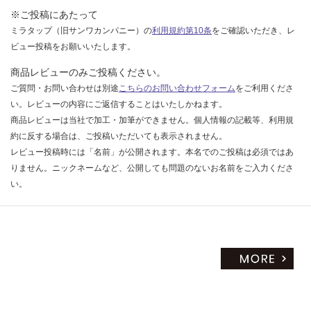
ン
だ
※ご投稿にあたって
ト
さ
ミラタップ（旧サンワカンパニー）の
利用規約第10条
をご確認いただき、レ
ホ
い
ビュー投稿をお願いいたします。
ワ
対
イ
商品レビューのみご投稿ください。
応
ト
ご質問・お問い合わせは別途
こちらのお問い合わせフォーム
をご利用くださ
し
い。レビューの内容にご返信することはいたしかねます。
て
運賃表
商品レビューは当社で加工・加筆ができません。個人情報の記載等、利用規
い
W
約に反する場合は、ご投稿いただいても表示されません。
な
レビュー投稿時には「名前」が公開されます。本名でのご投稿は必須ではあ
い
運
りません。ニックネームなど、公開しても問題のないお名前をご入力くださ
賃
い。
合
計
:
¥6
4
0/
セ
ッ