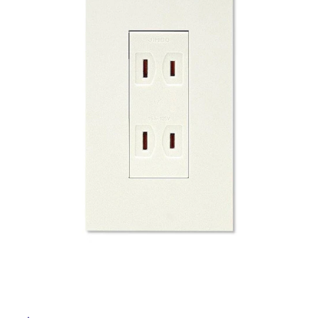
ム
修理お問い合わせ
クレーム公開
屋
自分らしい家づくり
最高のリノベ会社が
みつ
照明
ペット用品
横浜スマート
ショールー
外
SUVACO
かる
リノベりす
ム
ウェルビーみのお
HDC
説明書・図面検索
水まわり
3年保証
床・
BOX
内装用建材
パネル・壁材
浴
お役立ち情報
住まいの
スタイリング
室
ロートアイアン
天然石・石材
アイデア
床・
ミラタップ
チャンネル
駐
メンテナンス・
施工材
新商品
オンライン相談
車
場
非
常
に
適
し
て
い
る