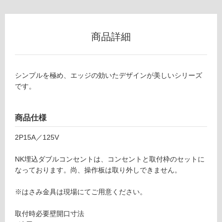
セッ
グ
ト
-
商品詳細
土足・遮
M
音・床暖
E
0
対
シンプルを極め、エッジの効いたデザインが美しいシリーズ
3
応
です。
1
し
3
て
9
い
商品仕様
NK
る
スイ
2P15A／125V
対
ッ
応
チ・
NK埋込ダブルコンセントは、コンセントと取付枠のセットに
し
コン
なっております。尚、操作板は取り外しできません。
て
セン
い
トカ
※はさみ金具は現場にてご用意ください。
る
バー
が
ホワ
取付時必要壁開口寸法
制
イト