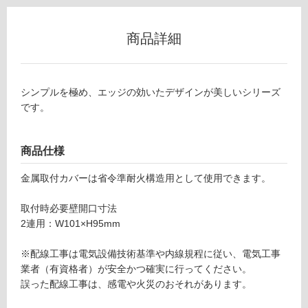
能
(寒
商品詳細
冷
地
以
外)
シンプルを極め、エッジの効いたデザインが美しいシリーズ
です。
使
用
不
商品仕様
可
金属取付カバーは省令準耐火構造用として使用できます。
取付時必要壁開口寸法
フ
2連用：W101×H95mm
ロ
※配線工事は電気設備技術基準や内線規程に従い、電気工事
業者（有資格者）が安全かつ確実に行ってください。
ー
誤った配線工事は、感電や火災のおそれがあります。