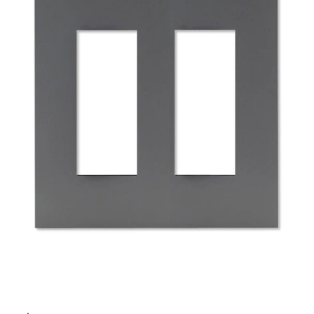
ム
修理お問い合わせ
クレーム公開
自分らしい家づくり
最高のリノベ会社が
みつ
照明
ペット用品
横浜スマート
ショールー
SUVACO
かる
リノベりす
ム
ウェルビーみのお
HDC
説明書・図面検索
水まわり
3年保証
BOX
内装用建材
パネル・壁材
お役立ち情報
住まいの
スタイリング
ロートアイアン
天然石・石材
アイデア
ミラタップ
チャンネル
メンテナンス・
施工材
新商品
オンライン相談
タ
イ
ル