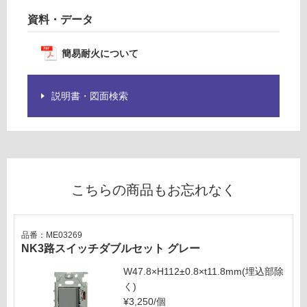
リ
資料・データ
ン
簡易耐火について
グ
説明書・図面検索
土足・遮
音・床暖
M
E
対
0
応
3
し
こちらの商品もお忘れなく
1
て
7
い
9
る
品番：ME03269
NK2
NK3路スイッチダブルセット グレー
対
連用
応
スイ
W47.8×H112±0.8×t11.8mm(埋込部除
し
ッ
く)
て
チ・
¥3,250/個