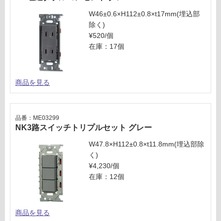
ご
W46±0.6×H112±0.8×t17mm(埋込部
確
除く)
認
¥520/個
く
在庫：17個
だ
さ
い
商品を見る
対
応
し
品番：ME03299
て
NK3路スイッチトリプルセット グレー
い
W47.8×H112±0.8×t11.8mm(埋込部除
な
く)
い
¥4,230/個
在庫：12個
商品を見る