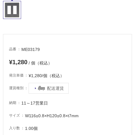
屋
内
床・
屋
外
床・
ME03179
品番
浴
¥1,280
/ 個（税込）
室
床・
¥1,280/個（税込）
発注単価
駐
車
配送運賃
運賃種別
場
11～17営業日
納期
非
常
W116±0.8×H120±0.8×t7mm
サイズ
に
適
1.00個
入り数
し