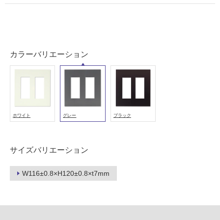
い
屋
内
壁・
カラーバリエーション
屋
外
壁・
浴
室
ホワイト
グレー
ブラック
壁
使
サイズバリエーション
用
可
W116±0.8×H120±0.8×t7mm
能
使
用
可