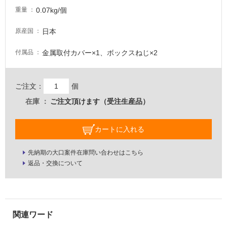
て
0.07kg/個
重量
い
る
日本
原産国
適
金属取付カバー×1、ボックスねじ×2
付属品
し
て
い
ご注文：
個
る
が
在庫
ご注文頂けます（受注生産品）
注
意
カートに入れる
が
必
先納期の大口案件在庫問い合わせはこちら
要
返品・交換について
適
し
て
い
な