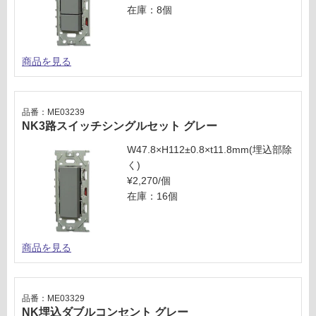
い
コン
在庫：8個
る
セン
が
トカ
制
バー
商品を見る
限
グレ
あ
ー
り
の
品番：ME03239
運賃表
NK3路スイッチシングルセット グレー
為
W
注
W47.8×H112±0.8×t11.8mm(埋込部除
意
く)
運
が
¥2,270/個
賃
必
在庫：16個
合
要
計
※
:
商
商品を見る
¥3
品
2
仕
0/
様
個
欄
品番：ME03329
NK埋込ダブルコンセント グレー
を