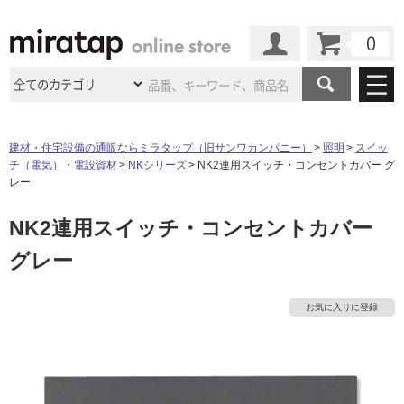
カート
マイページ
商品カテゴリ
建材・住宅設備の通販ならミラタップ（旧サンワカンパニー）
照明
スイッ
チ（電気）・電設資材
NKシリーズ
NK2連用スイッチ・コンセントカバー グ
施工事例
洗面所・水回り
タイル
レー
ショールーム
施工事例
法人案件納入事例
NK2連用スイッチ・コンセントカバー
キッチン
浴室（風呂・
バスルー
ム）・
トイレ
ショールームの
ご案内
東京
ショールーム
グレー
ミラタップ
のあるくらし
お客様訪問
インタビュー
ドア（扉）・
建具・玄関
サポート
扉
エクステリア
（外構）
大阪
ショールーム
仙台
ショールーム
店舗・施設事例
お気に入りに登録
その他サービス
ご利用ガイド
初めての方へ
ウッドデッキ
フローリング・
床材
名古屋
ショールーム
京都
ショールーム
ミラタップと
創る家
工事会社紹介
Coziコンシ
よくある質問
お問い合わせ
ASOLIE
ェルジュ
収納
インテリア・
家具
福岡
ショールーム
札幌スマート
ショールー