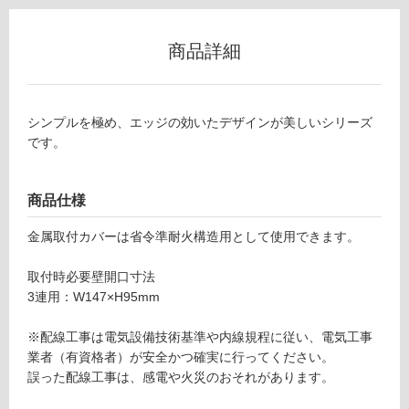
能
(寒
商品詳細
冷
地
以
外)
シンプルを極め、エッジの効いたデザインが美しいシリーズ
です。
使
用
不
商品仕様
可
金属取付カバーは省令準耐火構造用として使用できます。
取付時必要壁開口寸法
フ
3連用：W147×H95mm
ロ
※配線工事は電気設備技術基準や内線規程に従い、電気工事
業者（有資格者）が安全かつ確実に行ってください。
ー
誤った配線工事は、感電や火災のおそれがあります。