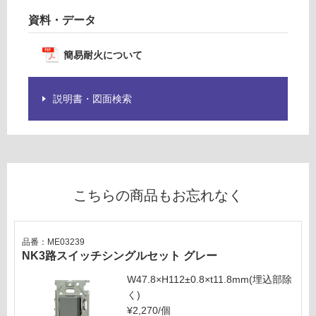
リ
資料・データ
ン
簡易耐火について
グ
説明書・図面検索
土足・遮
音・床暖
M
E
対
0
応
3
し
こちらの商品もお忘れなく
2
て
0
い
9
る
品番：ME03239
NK3
NK3路スイッチシングルセット グレー
対
連用
応
スイ
W47.8×H112±0.8×t11.8mm(埋込部除
し
ッ
く)
て
チ・
¥2,270/個