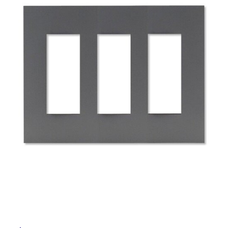
ム
修理お問い合わせ
クレーム公開
自分らしい家づくり
最高のリノベ会社が
みつ
照明
ペット用品
横浜スマート
ショールー
SUVACO
かる
リノベりす
ム
ウェルビーみのお
HDC
説明書・図面検索
水まわり
3年保証
BOX
内装用建材
パネル・壁材
お役立ち情報
住まいの
スタイリング
ロートアイアン
天然石・石材
アイデア
ミラタップ
チャンネル
メンテナンス・
施工材
新商品
オンライン相談
タ
イ
ル