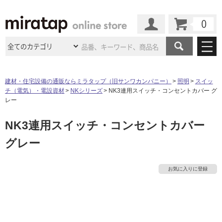
カート
マイページ
商品カテゴリ
建材・住宅設備の通販ならミラタップ（旧サンワカンパニー）
照明
スイッ
チ（電気）・電設資材
NKシリーズ
NK3連用スイッチ・コンセントカバー グ
施工事例
洗面所・水回り
タイル
レー
ショールーム
施工事例
法人案件納入事例
NK3連用スイッチ・コンセントカバー
キッチン
浴室（風呂・
バスルー
ム）・
トイレ
ショールームの
ご案内
東京
ショールーム
グレー
ミラタップ
のあるくらし
お客様訪問
インタビュー
ドア（扉）・
建具・玄関
サポート
扉
エクステリア
（外構）
大阪
ショールーム
仙台
ショールーム
店舗・施設事例
お気に入りに登録
その他サービス
ご利用ガイド
初めての方へ
ウッドデッキ
フローリング・
床材
名古屋
ショールーム
京都
ショールーム
ミラタップと
創る家
工事会社紹介
Coziコンシ
よくある質問
お問い合わせ
ASOLIE
ェルジュ
収納
インテリア・
家具
福岡
ショールーム
札幌スマート
ショールー