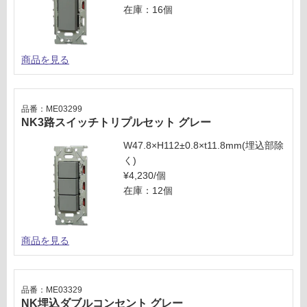
い
コン
在庫：16個
る
セン
が
トカ
制
バー
商品を見る
限
グレ
あ
ー
り
の
品番：ME03299
運賃表
NK3路スイッチトリプルセット グレー
為
W
注
W47.8×H112±0.8×t11.8mm(埋込部除
意
く)
運
が
¥4,230/個
賃
必
在庫：12個
合
要
計
※
:
商
商品を見る
¥3
品
2
仕
0/
様
個
欄
品番：ME03329
NK埋込ダブルコンセント グレー
を