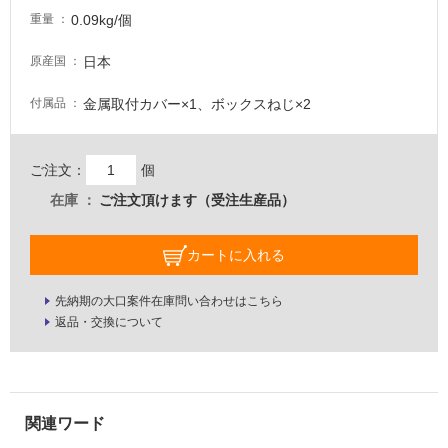
て
0.09kg/個
重量
い
る
日本
原産国
適
金属取付カバー×1、ボックスねじ×2
付属品
し
て
い
ご注文：
個
る
が
在庫
ご注文頂けます（受注生産品）
注
意
カートに入れる
が
必
先納期の大口案件在庫問い合わせはこちら
要
返品・交換について
適
し
て
い
な