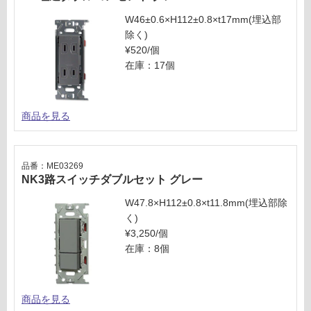
ご
W46±0.6×H112±0.8×t17mm(埋込部
確
除く)
認
¥520/個
く
在庫：17個
だ
さ
い
商品を見る
対
応
し
品番：ME03269
て
NK3路スイッチダブルセット グレー
い
W47.8×H112±0.8×t11.8mm(埋込部除
な
く)
い
¥3,250/個
在庫：8個
商品を見る