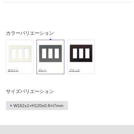
い
屋
内
壁・
カラーバリエーション
屋
外
壁・
浴
室
ホワイト
グレー
ブラック
壁
使
サイズバリエーション
用
可
W162±1×H120±0.8×t7mm
能
使
用
可