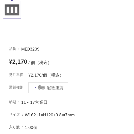
屋
内
床・
屋
外
床・
ME03209
品番
浴
¥2,170
/ 個（税込）
室
床・
¥2,170/個（税込）
発注単価
駐
車
配送運賃
運賃種別
場
11～17営業日
納期
非
常
W162±1×H120±0.8×t7mm
サイズ
に
適
1.00個
入り数
し