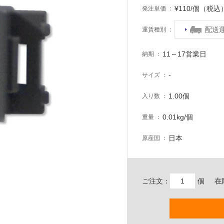
¥110/個（税込
発注単価
配送
運賃種別
11～17営業日
納期
-
サイズ
1.00個
入り数
0.01kg/個
重量
日本
原産国
ご注文：
個
在