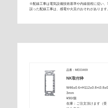
(寒冷地
く
※配線工事は電気設備技術基準や内線規程に従い、
以外)
だ
誤った配線工事は、感電や火災のおそれがあります
さ
使用不
い
可
対
応
し
て
い
M
な
E
い
0
3
品番：ME03469
4
NK取付枠
8
9
W46±0.6×H112±0.8×t3.8±0
N
3mm
K
¥90/個
ブ
在庫：ご注文頂けます（受
ラ