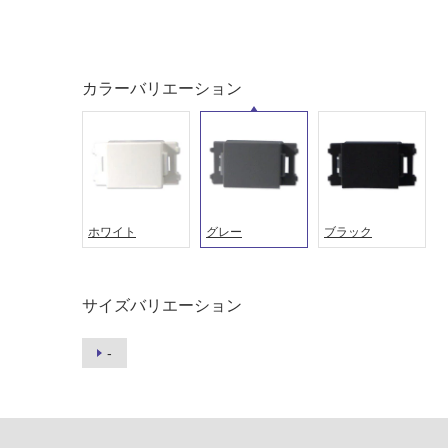
ング
屋内床・
屋外床・
土足・遮
カラーバリエーション
浴室床・
音・床暖
駐車場
対
非
応
常
し
に
て
適
ホワイト
グレー
ブラック
い
し
る
て
い
対
る
サイズバリエーション
応
し
適
-
て
し
い
て
る
い
が
る
制
が