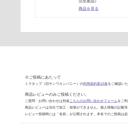
注生産品）
ン
商品を見る
ク
チ
ッ
プ
グ
レ
ー
運賃表
I
※ご投稿にあたって
運
ミラタップ（旧サンワカンパニー）の
利用規約第10条
をご確認い
賃
合
商品レビューのみご投稿ください。
計
ご質問・お問い合わせは別途
こちらのお問い合わせフォーム
をご利
:
商品レビューは当社で加工・加筆ができません。個人情報の記載等
¥1
レビュー投稿時には「名前」が公開されます。本名でのご投稿は必
8
0/