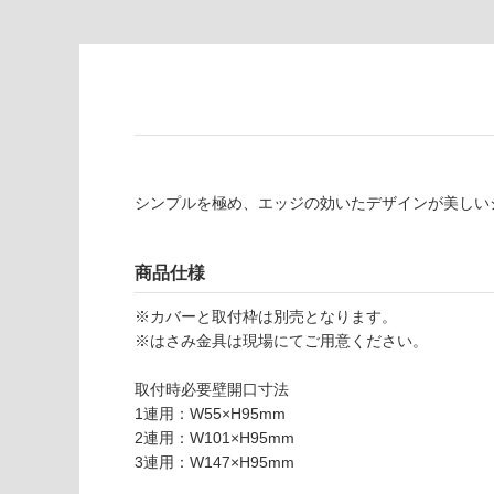
限
注
あ
意
り
が
の
必
為
要
注
適
意
し
が
シンプルを極め、エッジの効いたデザインが美しい
て
必
い
要
な
※
商品仕様
い
商
屋内壁・屋外
品
※カバーと取付枠は別売となります。
壁・浴室壁
仕
※はさみ金具は現場にてご用意ください。
様
使用可
欄
取付時必要壁開口寸法
能
を
1連用：W55×H95mm
ご
2連用：W101×H95mm
使用可
確
3連用：W147×H95mm
能
認