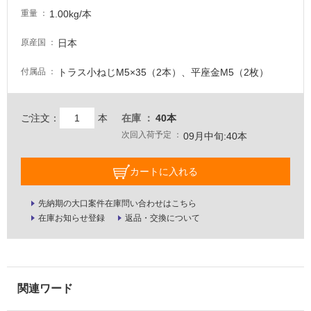
1.00kg/本
重量
壁・
屋
日本
原産国
外
壁・
トラス小ねじM5×35（2本）、平座金M5（2枚）
付属品
浴
室
ご注文：
本
在庫
40本
壁
次回入荷予定
09月中旬:40本
使
用
カートに入れる
可
能
先納期の大口案件在庫問い合わせはこちら
使
在庫お知らせ登録
返品・交換について
用
可
能
(寒
冷
地