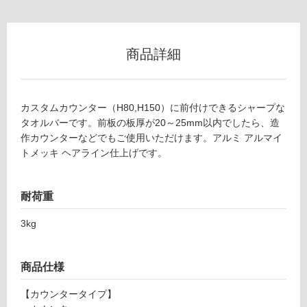
M
グ
E
0
6
商品詳細
土足・遮
7
音・床暖
5
1
対
タ
カスタムカウンター（H80,H150）に前付けできるシャープな
応
オ
タオルバーです。前板の板厚が20～25mm以内でしたら、造
し
ル
作カウンターなどでもご使用いただけます。アルミ アルマイ
て
バ
トメッキ ヘアライン仕上げです。
い
ー
る
フ
対
耐荷重
ロ
応
ン
し
3kg
ト
て
ヘ
い
ア
商品仕様
る
ラ
が
イ
【カウンタータイプ】
制
ン