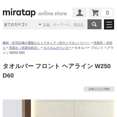
カート
マイページ
商品カテゴリ
建材・住宅設備の通販ならミラタップ（旧サンワカンパニー）
洗面所・水回
り
洗面台（洗面化粧台）
カスタムカウンター
タオルバー フロント ヘアラ
施工事例
洗面所・水回り
タイル
イン W250 D60
ショールーム
施工事例
法人案件納入事例
タ
タオルバー フロント ヘアライン W250
キッチン
浴室（風呂・
バスルー
ム）・
トイレ
ショールームの
ご案内
東京
ショールーム
D60
イ
ミラタップ
のあるくらし
お客様訪問
インタビュー
ドア（扉）・
建具・玄関
サポート
扉
エクステリア
（外構）
大阪
ショールーム
仙台
ショールーム
ル
店舗・施設事例
お気に入りに登録
その他サービス
ご利用ガイド
初めての方へ
ウッドデッキ
フローリング・
床材
名古屋
ショールーム
京都
ショールーム
屋
ミラタップと
創る家
工事会社紹介
Coziコンシ
よくある質問
お問い合わせ
内
ASOLIE
ェルジュ
収納
インテリア・
家具
福岡
ショールーム
札幌スマート
ショールー
床・