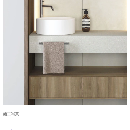
ム
修理お問い合わせ
クレーム公開
屋
自分らしい家づくり
最高のリノベ会社が
みつ
照明
ペット用品
横浜スマート
ショールー
SUVACO
かる
リノベりす
外
ム
ウェルビーみのお
HDC
説明書・図面検索
水まわり
3年保証
床・
BOX
内装用建材
パネル・壁材
浴
お役立ち情報
住まいの
スタイリング
室
ロートアイアン
天然石・石材
アイデア
床・
ミラタップ
チャンネル
駐
メンテナンス・
施工材
新商品
オンライン相談
車
場
非
常
に
適
し
て
施工写真
い
る