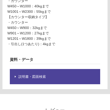
・カウンター
限
W
W450～W1000：40kgまで
あ
2
W1001～W2300：55kgまで
り
5
【カウンター収納タイプ】
の
0
・カウンター
為
D
W450～W900：32kgまで
注
6
W901～W1200：27kgまで
意
0
W1201～W1800：39kgまで
が
・引出し(1つあたり)：4kgまで
必
運賃表
要
G
※
資料・データ
商
運
品
賃
仕
合
説明書・図面検索
様
計
欄
:
を
¥8
ご
9
確
0/
認
本