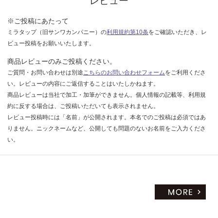
レビュー
く
だ
※ご投稿にあたって
さ
い
ミラタップ（旧サンワカンパニー）の
利用規約第10条
をご確認いただき、レ
ビュー投稿をお願いいたします。
対
応
商品レビューのみご投稿ください。
し
ご質問・お問い合わせは別途
こちらのお問い合わせフォーム
をご利用くださ
て
い。レビューの内容にご返信することはいたしかねます。
い
商品レビューは当社で加工・加筆ができません。個人情報の記載等、利用規
な
約に反する場合は、ご投稿いただいても表示されません。
い
レビュー投稿時には「名前」が公開されます。本名でのご投稿は必須ではあ
りません。ニックネームなど、公開しても問題のないお名前をご入力くださ
い。