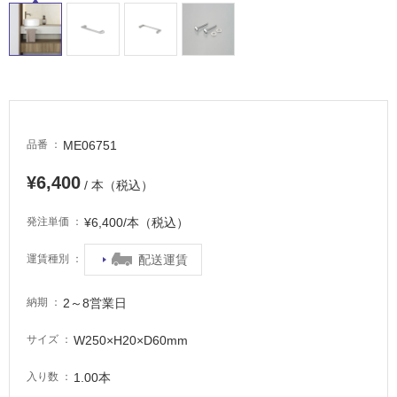
適
し
て
い
る
が
注
意
ME06751
品番
が
必
¥6,400
/ 本（税込）
要
¥6,400/本（税込）
発注単価
適
し
配送運賃
運賃種別
て
い
2～8営業日
納期
な
い
W250×H20×D60mm
サイズ
屋
1.00本
入り数
内