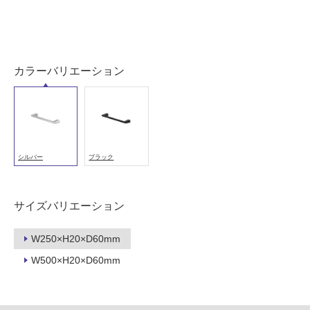
以
外)
使
用
カラーバリエーション
不
可
フ
シルバー
ブラック
ロ
サイズバリエーション
ー
W250×H20×D60mm
リ
W500×H20×D60mm
ン