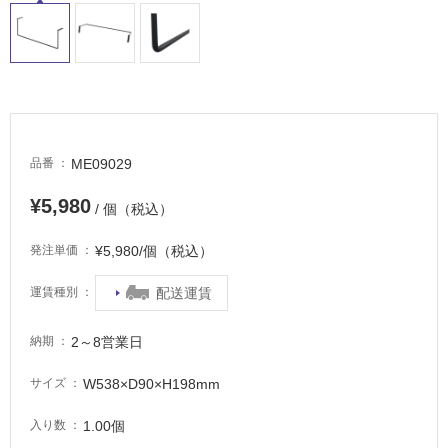
適
し
て
い
る
が
注
意
ME09029
品番
が
必
¥5,980
/ 個（税込）
要
¥5,980/個（税込）
発注単価
適
し
配送運賃
運賃種別
て
い
2～8営業日
な
納期
い
W538×D90×H198mm
サイズ
屋
1.00個
入り数
内