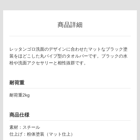
0
グ
9
0
土足・遮
2
商品詳細
9
音・床暖
レ
対
ッ
レッタンゴロ洗面のデザインに合わせたマットなブラック塗
応
タ
装をほどこした丸パイプ型のタオルバーです。ブラックの水
し
ン
栓や洗面アクセサリーと相性抜群です。
て
ゴ
い
ロ
る
洗
耐荷重
面
対
W
応
耐荷重2kg
6
し
0
て
0
商品仕様
い
用
る
タ
素材：スチール
が
オ
仕上げ：粉体塗装（マット仕上）
制