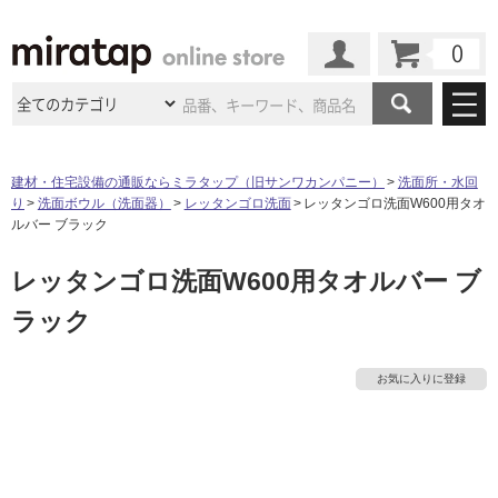
カート
マイページ
商品カテゴリ
建材・住宅設備の通販ならミラタップ（旧サンワカンパニー）
洗面所・水回
り
洗面ボウル（洗面器）
レッタンゴロ洗面
レッタンゴロ洗面W600用タオ
施工事例
洗面所・水回り
タイル
ルバー ブラック
ショールーム
タ
施工事例
法人案件納入事例
レッタンゴロ洗面W600用タオルバー ブ
キッチン
浴室（風呂・
バスルー
ム）・
トイレ
ショールームの
ご案内
東京
ショールーム
ラック
イ
ミラタップ
のあるくらし
お客様訪問
インタビュー
ドア（扉）・
建具・玄関
サポート
扉
エクステリア
（外構）
大阪
ショールーム
仙台
ショールーム
ル
店舗・施設事例
お気に入りに登録
その他サービス
ご利用ガイド
初めての方へ
ウッドデッキ
フローリング・
床材
名古屋
ショールーム
京都
ショールーム
屋
ミラタップと
創る家
工事会社紹介
Coziコンシ
よくある質問
お問い合わせ
内
ASOLIE
ェルジュ
収納
インテリア・
家具
福岡
ショールーム
札幌スマート
ショールー
床・