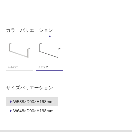
以
外)
使
用
カラーバリエーション
不
可
フ
シルバー
ブラック
ロ
サイズバリエーション
ー
W538×D90×H198mm
リ
W648×D90×H198mm
M
ン
E