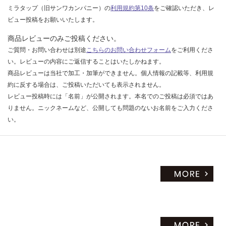
ミラタップ（旧サンワカンパニー）の
利用規約第10条
をご確認いただき、レ
だ
ビュー投稿をお願いいたします。
さ
い
商品レビューのみご投稿ください。
対
ご質問・お問い合わせは別途
こちらのお問い合わせフォーム
をご利用くださ
応
い。レビューの内容にご返信することはいたしかねます。
し
商品レビューは当社で加工・加筆ができません。個人情報の記載等、利用規
て
約に反する場合は、ご投稿いただいても表示されません。
い
レビュー投稿時には「名前」が公開されます。本名でのご投稿は必須ではあ
な
りません。ニックネームなど、公開しても問題のないお名前をご入力くださ
い
い。