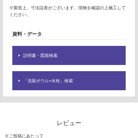
ル
限
バ
※製造上、寸法誤差がございます。現物を確認の上施工して
あ
ー
ください。
り
ブ
の
ラ
為
資料・データ
ッ
注
ク
意
が
運賃表
説明書・図面検索
必
G
要
※
商
運
「洗面ボウル×水栓」検索
品
賃
仕
合
様
計
欄
:
を
¥8
ご
9
レビュー
確
0/
認
個
※ご投稿にあたって
く