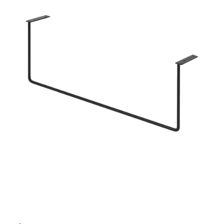
ム
修理お問い合わせ
クレーム公開
屋
自分らしい家づくり
最高のリノベ会社が
みつ
照明
ペット用品
横浜スマート
ショールー
外
SUVACO
かる
リノベりす
ム
ウェルビーみのお
HDC
説明書・図面検索
水まわり
3年保証
床・
BOX
内装用建材
パネル・壁材
浴
お役立ち情報
住まいの
スタイリング
室
ロートアイアン
天然石・石材
アイデア
床・
ミラタップ
チャンネル
駐
メンテナンス・
施工材
新商品
オンライン相談
車
場
非
常
に
適
し
て
い
る