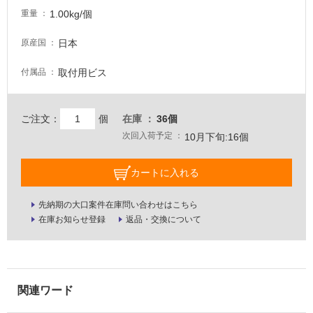
1.00kg/個
壁・
重量
屋
日本
原産国
外
壁・
取付用ビス
付属品
浴
室
ご注文：
個
在庫
36個
壁
次回入荷予定
10月下旬:16個
使
用
カートに入れる
可
能
先納期の大口案件在庫問い合わせはこちら
使
在庫お知らせ登録
返品・交換について
用
可
能
(寒
冷
地