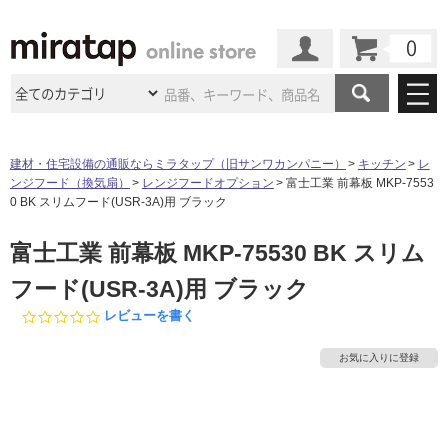
カート
マイページ
商品カテゴリ
建材・住宅設備の通販ならミラタップ（旧サンワカンパニー）
キッチン
レ
ンジフード（換気扇）
レンジフードオプション
富士工業 前幕板 MKP-7553
施工事例
洗面所・水回り
タイル
0 BK スリムフード(USR-3A)用 ブラック
ショールーム
施工事例
法人案件納入事例
富士工業 前幕板 MKP-75530 BK スリム
キッチン
浴室（風呂・
バスルー
ム）・
トイレ
ショールームの
ご案内
東京
ショールーム
フード(USR-3A)用 ブラック
ミラタップ
のあるくらし
お客様訪問
インタビュー
ドア（扉）・
建具・玄関
サポート
0.
レビューを書く
扉
エクステリア
（外構）
大阪
ショールーム
仙台
ショールーム
0
店舗・施設事例
タ
s
その他サービス
お気に入りに登録
ご利用ガイド
初めての方へ
t
ウッドデッキ
フローリング・
床材
a
名古屋
ショールーム
京都
ショールーム
イ
r
ミラタップと
創る家
工事会社紹介
Coziコンシ
よくある質問
お問い合わせ
r
ASOLIE
ェルジュ
収納
インテリア・
家具
a
福岡
ショールーム
札幌スマート
ショールー
ル