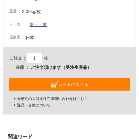
い
2.00kg/枚
重量
屋
富士工業
メーカー
内
日本
原産国
壁・
屋
外
ご注文：
枚
壁・
在庫
ご注文頂けます（受注生産品）
浴
室
カートに入れる
壁
使
先納期の大口案件在庫問い合わせはこちら
用
返品・交換について
可
能
使
用