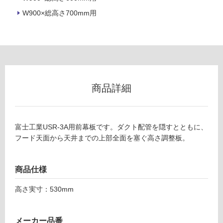
7
W900×総高さ700mm用
リ
5
5
3
ン
0
B
グ
K
富
商品詳細
土足・遮
士
工
音・床暖
業
対
前
富士工業USR-3A用前幕板です。ダクト配管を隠すとともに、
応
幕
フード天面から天井までの上部全面を塞ぐ高さ調整板。
し
板
て
M
い
K
商品仕様
る
P-
高さ実寸：530mm
7
対
5
応
5
し
メーカー品番
3