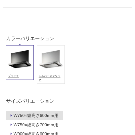
可
能
(寒
冷
地
以
カラーバリエーション
外)
使
用
不
可
ブラック
シルバーメタリッ
ク
フ
サイズバリエーション
ロ
W750×総高さ600mm用
M
K
W750×総高さ700mm用
ー
P
W900×総高さ600mm用