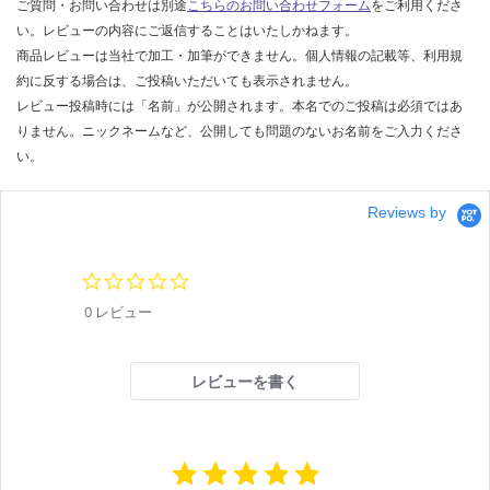
ご質問・お問い合わせは別途
こちらのお問い合わせフォーム
をご利用くださ
運賃表
を
い。レビューの内容にご返信することはいたしかねます。
F
ご
商品レビューは当社で加工・加筆ができません。個人情報の記載等、利用規
確
約に反する場合は、ご投稿いただいても表示されません。
認
運
レビュー投稿時には「名前」が公開されます。本名でのご投稿は必須ではあ
く
賃
りません。ニックネームなど、公開しても問題のないお名前をご入力くださ
だ
合
い。
さ
計
い
:
Reviews by
¥1,
対
14
応
0/
し
0.
枚
て
0
0 レビュー
s
い
t
な
a
い
r
レビューを書く
r
a
t
i
n
g