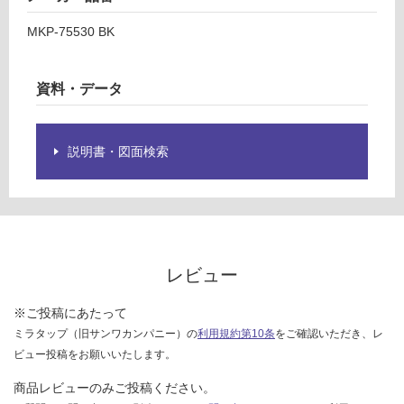
て
0
い
MKP-75530 BK
B
る
K
が
ス
制
資料・データ
リ
限
ム
あ
フ
り
説明書・図面検索
ー
の
ド
為
(U
注
S
意
R-
が
3
必
レビュー
A)
要
用
※
※ご投稿にあたって
ブ
商
ミラタップ（旧サンワカンパニー）の
利用規約第10条
をご確認いただき、レ
ラ
品
ビュー投稿をお願いいたします。
ッ
仕
ク
様
商品レビューのみご投稿ください。
欄