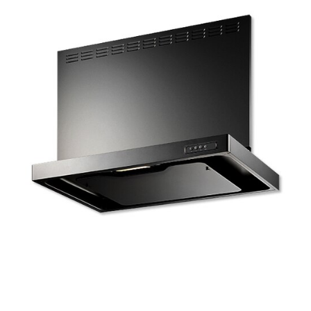
t
ム
修理お問い合わせ
クレーム公開
i
自分らしい家づくり
最高のリノベ会社が
みつ
照明
ペット用品
n
横浜スマート
ショールー
SUVACO
かる
リノベりす
屋
g
ム
ウェルビーみのお
HDC
説明書・図面検索
水まわり
3年保証
内
BOX
内装用建材
パネル・壁材
床・
お役立ち情報
住まいの
スタイリング
屋
ロートアイアン
天然石・石材
アイデア
外
ミラタップ
チャンネル
床・
メンテナンス・
施工材
新商品
オンライン相談
浴
室
床・
駐
車
場
非
常
に
適