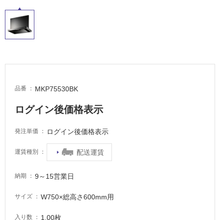
し
て
い
る
適
し
て
い
MKP75530BK
品番
る
が
ログイン後価格表示
注
意
ログイン後価格表示
発注単価
が
必
配送運賃
運賃種別
要
9～15営業日
納期
適
し
W750×総高さ600mm用
サイズ
て
い
1.00枚
入り数
な