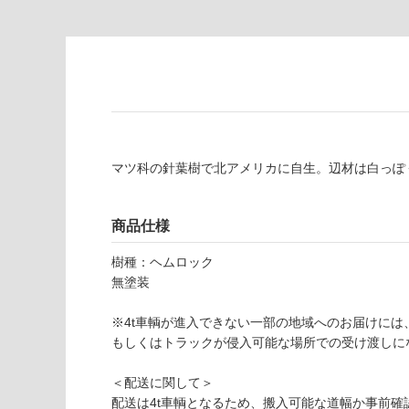
注
適
意
し
が
て
必
い
要
な
※
い
商
屋内壁・屋外
品
マツ科の針葉樹で北アメリカに自生。辺材は白っぽ
壁・浴室壁
仕
様
使用可
欄
能
商品仕様
を
ご
樹種：ヘムロック
使用可
確
無塗装
能
認
(寒冷地
く
※4t車輌が進入できない一部の地域へのお届けには
以外)
だ
もしくはトラックが侵入可能な場所での受け渡しに
さ
使用不
い
＜配送に関して＞
可
配送は4t車輌となるため、搬入可能な道幅か事前確
対