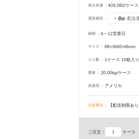
¥26,082/ケ
発注単価
配送
運賃種別
6～12営業日
納期
88×3660×t8mm
サイズ
1ケース 10枚入り 
入り数
20.00kg/ケース
重量
アメリカ
原産国
【配送制限あり
注意事項
ご注文：
ケース