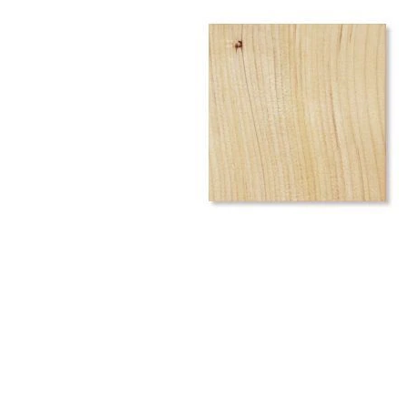
タイル
フローリ
ング
屋内床・
屋外床・
土足・遮
浴室床・