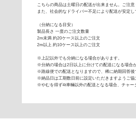
こちらの商品は土曜日の配送が出来ません。ご注意
応
また、社会的なドライバー不足により配送が安定し
し
P
て
A
（分納になる目安）
い
0
製品長さ 一度のご注文数量
な
1
2m未満 約20ケース以上のご注文
い
4
2m以上 約10ケース以上のご注文
1
9
※上記以外でも分納になる場合があります。
ヘ
※分納の場合は2日以上に分けての配送になる場合
ム
※路線便での配送となりますので、稀に納期回答後
ロ
※納品日は工期数日前に設定いただきますようご協
ッ
※やむを得ず4t車輛以外の配送となる場合、チャ
ク
8
8
無
塗
装
8
m