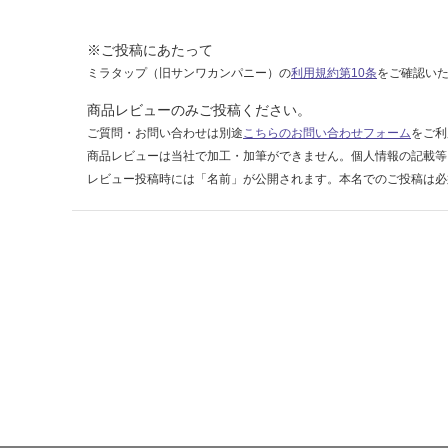
m
厚
※ご投稿にあたって
3
ミラタップ（旧サンワカンパニー）の
利用規約第10条
をご確認い
6
6
商品レビューのみご投稿ください。
0
ご質問・お問い合わせは別途
こちらのお問い合わせフォーム
をご利
商品レビューは当社で加工・加筆ができません。個人情報の記載等
要確認
レビュー投稿時には「名前」が公開されます。本名でのご投稿は必
運
賃
合
計
:
¥0/
ケ
ー
ス