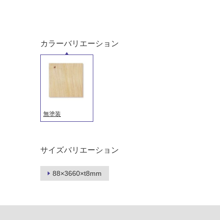
音・床暖
駐車場
対
非
応
常
し
に
カラーバリエーション
て
適
い
し
る
て
い
対
る
応
し
適
無塗装
て
し
い
て
る
い
サイズバリエーション
が
る
制
が
88×3660×t8mm
限
注
あ
意
り
が
の
必
為
要