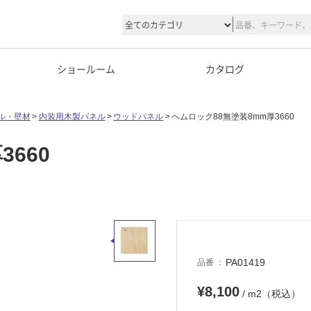
ショールーム
カタログ
ル・壁材
内装用木製パネル
ウッドパネル
ヘムロック88無塗装8mm厚3660
660
PA01419
品番
¥8,100
/ m2（税込）