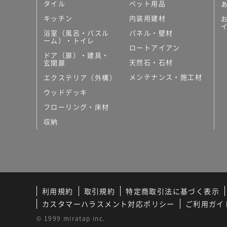
タイル
ペット用品
キッチン
内装用建材
浴室（風呂・バスル
パネル・壁材
ーム）・トイレ
ロートアイアン
ドア（扉）・建具・
天然石・石材
玄関扉
メンテナンス・施工材
エクステリア（外構）
ウッドデッキ
フローリング・床材
収納
利用規約
取引規約
特定商取引法に基づく表示
カスタマーハラスメント対応ポリシー
ご利用ガイ
© 1999 miratap inc.