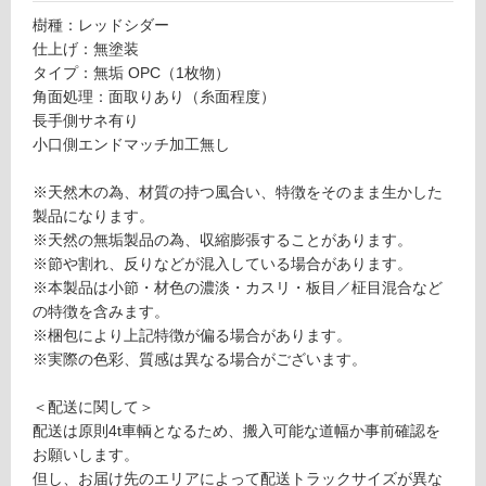
0
樹種：レッドシダー
1
土足・遮
仕上げ：無塗装
8
音・床暖
タイプ：無垢 OPC（1枚物）
4
角面処理：面取りあり（糸面程度）
9
対
長手側サネ有り
レ
応
小口側エンドマッチ加工無し
ッ
し
ド
て
※天然木の為、材質の持つ風合い、特徴をそのまま生かした
シ
い
製品になります。
ダ
る
※天然の無垢製品の為、収縮膨張することがあります。
ー
対
※節や割れ、反りなどが混入している場合があります。
羽
応
※本製品は小節・材色の濃淡・カスリ・板目／柾目混合など
目
し
の特徴を含みます。
板
て
※梱包により上記特徴が偏る場合があります。
無
い
※実際の色彩、質感は異なる場合がございます。
塗
る
装
が
＜配送に関して＞
8
制
配送は原則4t車輌となるため、搬入可能な道幅か事前確認を
8
限
お願いします。
巾
あ
但し、お届け先のエリアによって配送トラックサイズが異な
1