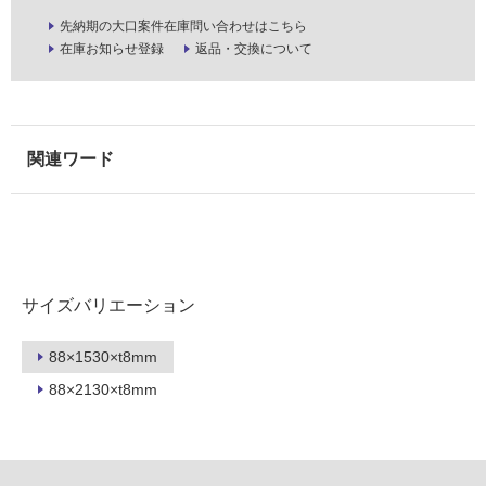
屋
先納期の大口案件在庫問い合わせはこちら
外
在庫お知らせ登録
返品・交換について
壁・
浴
室
壁
使
用
可
能
使
サイズバリエーション
用
可
88×1530×t8mm
能
(寒
88×2130×t8mm
冷
地
以
外)