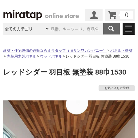
カート
マイページ
商品カテゴリ
建材・住宅設備の通販ならミラタップ（旧サンワカンパニー）
パネル・壁材
内装用木製パネル
ウッドパネル
レッドシダー 羽目板 無塗装 88巾1530
施工事例
洗面所・水回り
タイル
レッドシダー 羽目板 無塗装 88巾1530
ショールーム
施工事例
法人案件納入事例
キッチン
浴室（風呂・
バスルー
ム）・
トイレ
ショールームの
ご案内
東京
ショールーム
お気に入りに登録
ミラタップ
のあるくらし
お客様訪問
インタビュー
ドア（扉）・
建具・玄関
サポート
扉
エクステリア
（外構）
大阪
ショールーム
仙台
ショールーム
店舗・施設事例
その他サービス
ご利用ガイド
初めての方へ
ウッドデッキ
フローリング・
床材
名古屋
ショールーム
京都
ショールーム
ミラタップと
創る家
工事会社紹介
Coziコンシ
よくある質問
お問い合わせ
ASOLIE
ェルジュ
収納
インテリア・
家具
福岡
ショールーム
札幌スマート
ショールー