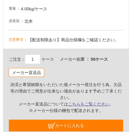
て
い
4.00kg/ケース
重量
る
北米
が
原産国
注
意
【配送制限あり】商品仕様欄をご確認ください。
注意事項
が
必
要
ご注文：
ケース
メーカー在庫
50ケース
適
し
メーカー直送品
て
い
決済と希望納期をいただいた後メーカー発注を行う為、欠品
な
等の理由でご用意が出来ない場合があります予めご了承くだ
い
さい。
メーカー直送品については
こちらをご覧ください
。
※メーカー仕様の梱包で配送されます。
屋
内
カートに入れる
壁・