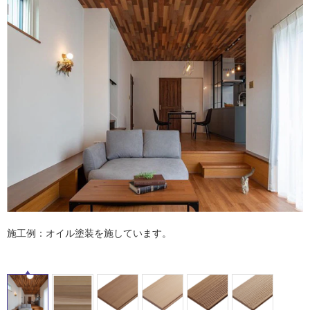
ム
修理お問い合わせ
クレーム公開
自分らしい家づくり
最高のリノベ会社が
みつ
照明
ペット用品
横浜スマート
ショールー
SUVACO
かる
リノベりす
ム
ウェルビーみのお
HDC
説明書・図面検索
水まわり
3年保証
BOX
内装用建材
パネル・壁材
お役立ち情報
住まいの
スタイリング
ロートアイアン
天然石・石材
アイデア
ミラタップ
チャンネル
メンテナンス・
施工材
新商品
オンライン相談
タ
イ
ル
施工例：オイル塗装を施しています。
屋
内
床・
屋