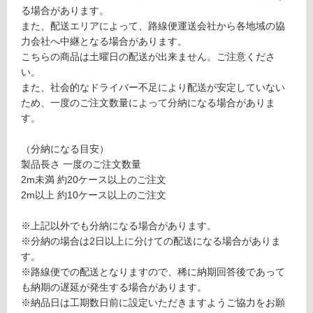
り
る場合があります。
5
の
また、配送エリアによって、路線便運送会社から各地域の協
3
為
力会社へ中継となる場合があります。
0
注
こちらの商品は土曜日の配送が出来ません。ご注意くださ
意
い。
運賃表
が
また、社会的なドライバー不足により配送が安定していない
M
必
ため、一度のご注文数量によって分納になる場合がありま
要
す。
運
※
賃
商
（分納になる目安）
合
品
製品長さ 一度のご注文数量
計
仕
2m未満 約20ケース以上のご注文
:
様
2m以上 約10ケース以上のご注文
¥8
欄
9
を
※上記以外でも分納になる場合があります。
0/
ご
※分納の場合は2日以上に分けての配送になる場合がありま
ケ
確
す。
ー
認
※路線便での配送となりますので、稀に納期回答後であって
ス
く
も納期の遅延が発生する場合があります。
だ
※納品日は工期数日前に設定いただきますようご協力をお願