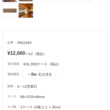
外
床・
浴
室
床・
駐
車
PA01849
品番
場
¥12,000
/ m2（税込）
非
常
¥16,200/ケース（税込）
発注単価
に
適
配送運賃
運賃種別
し
て
6～12営業日
納期
い
る
88×1530×t8mm
サイズ
適
し
1ケース 10枚入り 1.35m2
入り数