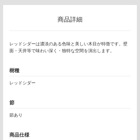
使
用
商品詳細
不
可
レッドシダーは濃淡のある色味と美しい木目が特徴です。壁
面・天井等で味わい深く・独特な空間を演出します。
フ
樹種
ロ
レッドシダー
ー
節
リ
節あり
ン
P
グ
A
商品仕様