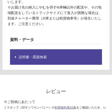
さ
いします。
い
※お届け先の納入にやむを得ず4t車輛以外の配送や、その地
域配送をしているトラックサイズにて進入が困難な場合は、
対
別途チャーター費用（2t車または軽貨物車等）が発生いたし
応
ます。ご注意ください。
し
て
い
資料・データ
な
い
説明書・図面検索
レビュー
※ご投稿にあたって
ミラタップ（旧サンワカンパニー）の
利用規約第10条
をご確認いただき、レ