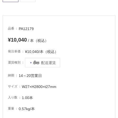
常
に
適
し
て
PA12179
品番
い
る
¥10,040
/ 本（税込）
適
し
¥10,040/本（税込）
発注単価
て
い
配送運賃
運賃種別
る
が
14～20営業日
納期
注
意
W27×H2800×t27mm
サイズ
が
必
1.00本
入り数
要
0.57kg/本
重量
適
し