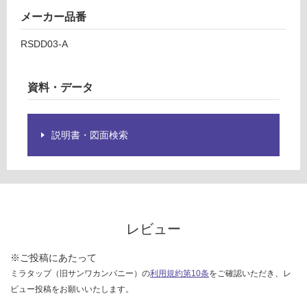
¥2,
仕
メーカー品番
58
様
0/
欄
RSDD03-A
本
を
ご
確
資料・データ
認
く
だ
説明書・図面検索
さ
い
対
応
し
レビュー
て
い
な
※ご投稿にあたって
い
ミラタップ（旧サンワカンパニー）の
利用規約第10条
をご確認いただき、レ
ビュー投稿をお願いいたします。