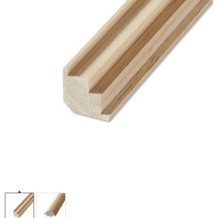
イ
ム
修理お問い合わせ
クレーム公開
自分らしい家づくり
最高のリノベ会社が
みつ
照明
ペット用品
横浜スマート
ショールー
SUVACO
かる
リノベりす
ル
ム
ウェルビーみのお
HDC
説明書・図面検索
水まわり
3年保証
BOX
内装用建材
パネル・壁材
屋
お役立ち情報
住まいの
スタイリング
ロートアイアン
天然石・石材
内
アイデア
床・
ミラタップ
チャンネル
メンテナンス・
施工材
新商品
屋
オンライン相談
外
床・
浴
室
床・
駐
車
場
非