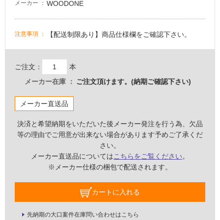
WOODONE
メーカー
て
い
な
【配送制限あり】商品仕様欄をご確認下さい。
注意事項
い
ご注文：
本
屋
内
メーカー在庫
ご注文頂けます。(納期ご確認下さい)
壁・
メーカー直送品
屋
外
決済と希望納期をいただいた後メーカー発注を行う為、欠品
壁・
等の理由でご用意が出来ない場合があります予めご了承くだ
浴
さい。
メーカー直送品については
こちらをご覧ください
。
室
※メーカー仕様の梱包で配送されます。
壁
使
カートに入れる
用
可
先納期の大口案件在庫問い合わせはこちら
能