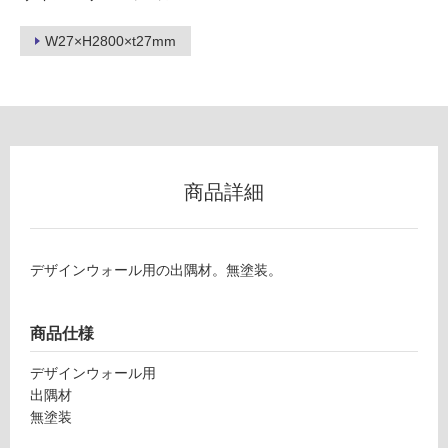
W27×H2800×t27mm
ー
リ
ン
グ
商品詳細
土足・遮
P
音・床暖
デザインウォール用の出隅材。無塗装。
A
1
対
2
応
商品仕様
1
し
7
て
デザインウォール用
9
い
出隅材
デ
る
無塗装
ザ
対