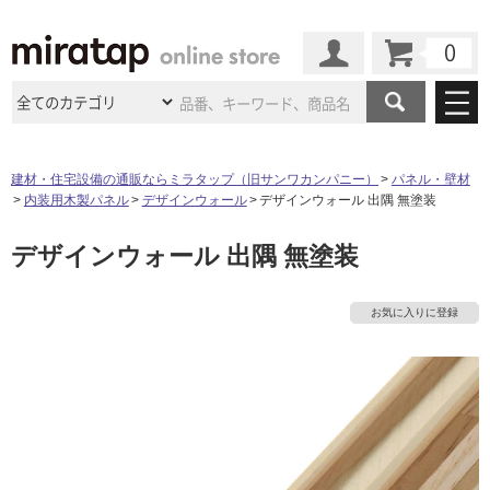
カート
マイページ
商品カテゴリ
建材・住宅設備の通販ならミラタップ（旧サンワカンパニー）
パネル・壁材
内装用木製パネル
デザインウォール
デザインウォール 出隅 無塗装
施工事例
洗面所・水回り
タイル
デザインウォール 出隅 無塗装
ショールーム
施工事例
法人案件納入事例
キッチン
浴室（風呂・
バスルー
ム）・
トイレ
ショールームの
ご案内
東京
ショールーム
お気に入りに登録
ミラタップ
のあるくらし
お客様訪問
インタビュー
ドア（扉）・
建具・玄関
サポート
扉
エクステリア
（外構）
大阪
ショールーム
仙台
ショールーム
店舗・施設事例
その他サービス
ご利用ガイド
初めての方へ
ウッドデッキ
フローリング・
床材
名古屋
ショールーム
京都
ショールーム
ミラタップと
創る家
工事会社紹介
Coziコンシ
タ
よくある質問
お問い合わせ
ASOLIE
ェルジュ
収納
インテリア・
家具
福岡
ショールーム
札幌スマート
ショールー