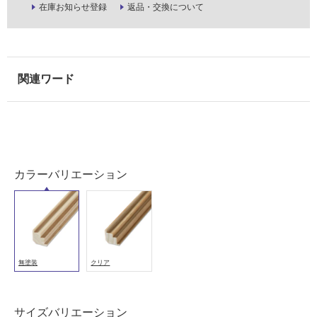
在庫お知らせ登録
返品・交換について
使
用
可
能
(寒
冷
地
以
外)
使
カラーバリエーション
用
不
可
無塗装
クリア
フ
ロ
サイズバリエーション