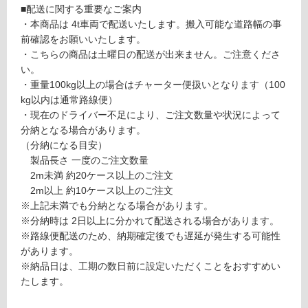
イ
■配送に関する重要なご案内
応
ン
・本商品は 4t車両で配送いたします。搬入可能な道路幅の事
し
ウ
前確認をお願いいたします。
て
ォ
・こちらの商品は土曜日の配送が出来ません。ご注意くださ
い
ー
い。
る
ル
・重量100kg以上の場合はチャーター便扱いとなります（100
が
出
kg以内は通常路線便）
制
隅
・現在のドライバー不足により、ご注文数量や状況によって
限
無
分納となる場合があります。
あ
塗
（分納になる目安）
り
装
製品長さ 一度のご注文数量
の
2m未満 約20ケース以上のご注文
為
運賃表
2m以上 約10ケース以上のご注文
注
D
※上記未満でも分納となる場合があります。
意
※分納時は 2日以上に分かれて配送される場合があります。
が
※路線便配送のため、納期確定後でも遅延が発生する可能性
運
必
があります。
賃
要
※納品日は、工期の数日前に設定いただくことをおすすめい
合
※
たします。
計
商
:
品