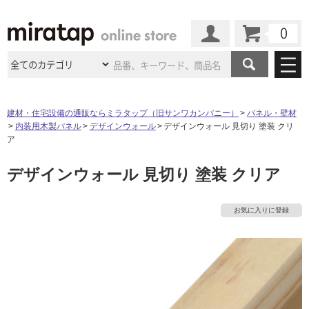
カート
マイページ
商品カテゴリ
建材・住宅設備の通販ならミラタップ（旧サンワカンパニー）
パネル・壁材
内装用木製パネル
デザインウォール
デザインウォール 見切り 塗装 クリ
施工事例
洗面所・水回り
タイル
ア
ショールーム
施工事例
法人案件納入事例
デザインウォール 見切り 塗装 クリア
キッチン
浴室（風呂・
バスルー
ム）・
トイレ
ショールームの
ご案内
東京
ショールーム
ミラタップ
のあるくらし
お客様訪問
インタビュー
ドア（扉）・
建具・玄関
お気に入りに登録
サポート
扉
エクステリア
（外構）
大阪
ショールーム
仙台
ショールーム
店舗・施設事例
その他サービス
ご利用ガイド
初めての方へ
ウッドデッキ
フローリング・
床材
名古屋
ショールーム
京都
ショールーム
ミラタップと
創る家
工事会社紹介
Coziコンシ
よくある質問
お問い合わせ
ASOLIE
ェルジュ
収納
インテリア・
家具
福岡
ショールーム
札幌スマート
ショールー