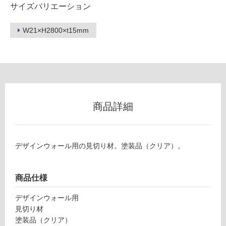
サイズバリエーション
フ
W21×H2800×t15mm
ロ
ー
リ
商品詳細
ン
グ
デザインウォール用の見切り材。塗装品（クリア）。
P
土足・遮
A
1
音・床暖
商品仕様
2
対
デザインウォール用
1
応
見切り材
8
し
塗装品（クリア）
9