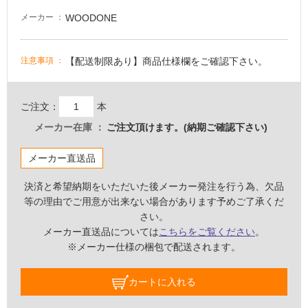
必
要
WOODONE
メーカー
適
し
【配送制限あり】商品仕様欄をご確認下さい。
注意事項
て
い
な
ご注文：
本
い
メーカー在庫
ご注文頂けます。(納期ご確認下さい)
屋
メーカー直送品
内
壁・
決済と希望納期をいただいた後メーカー発注を行う為、欠品
等の理由でご用意が出来ない場合があります予めご了承くだ
屋
さい。
外
メーカー直送品については
こちらをご覧ください
。
壁・
※メーカー仕様の梱包で配送されます。
浴
室
カートに入れる
壁