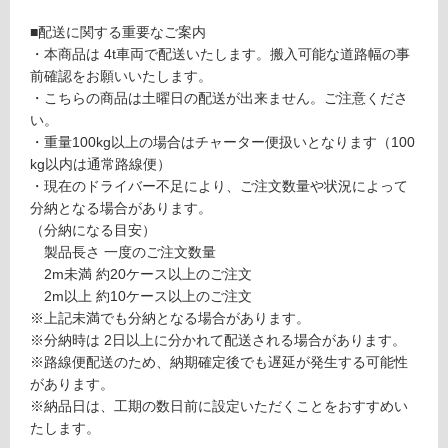
て
デ
い
■配送に関する重要なご案内
ザ
る
・本商品は 4t車両で配送いたします。搬入可能な道路幅の事
イ
前確認をお願いいたします。
ン
対
・こちらの商品は土曜日の配送が出来ません。ご注意くださ
ウ
応
い。
ォ
し
・重量100kg以上の場合はチャーター便扱いとなります（100
ー
て
kg以内は通常路線便）
ル
い
・現在のドライバー不足により、ご注文数量や状況によって
見
る
分納となる場合があります。
切
が
（分納になる目安）
り
制
製品長さ 一度のご注文数量
塗
限
2m未満 約20ケース以上のご注文
装
あ
2m以上 約10ケース以上のご注文
ク
り
※上記未満でも分納となる場合があります。
リ
の
※分納時は 2日以上に分かれて配送される場合があります。
ア
為
※路線便配送のため、納期確定後でも遅延が発生する可能性
注
があります。
運賃表
意
※納品日は、工期の数日前に設定いただくことをおすすめい
D
が
たします。
必