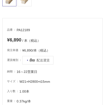
車
場
非
常
に
PA12189
品番
適
し
¥6,890
/ 本（税込）
て
い
¥6,890/本（税込）
発注単価
る
適
配送運賃
運賃種別
し
て
16～22営業日
納期
い
る
W21×H2800×t15mm
サイズ
が
注
1.00本
入り数
意
が
0.37kg/本
重量