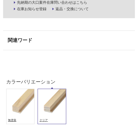
先納期の大口案件在庫問い合わせはこちら
使
在庫お知らせ登録
返品・交換について
用
可
能
使
用
可
能
(寒
冷
地
カラーバリエーション
以
外)
使
用
不
可
無塗装
クリア