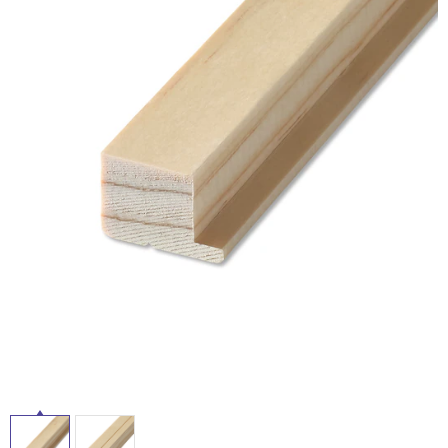
ム
修理お問い合わせ
クレーム公開
自分らしい家づくり
最高のリノベ会社が
みつ
照明
ペット用品
タ
横浜スマート
ショールー
SUVACO
かる
リノベりす
ム
ウェルビーみのお
HDC
説明書・図面検索
水まわり
3年保証
BOX
内装用建材
パネル・壁材
イ
お役立ち情報
住まいの
スタイリング
ロートアイアン
天然石・石材
ル
アイデア
ミラタップ
チャンネル
メンテナンス・
施工材
新商品
屋
オンライン相談
内
床・
屋
外
床・
浴
室
床・
駐