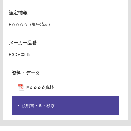
要
運
※
賃
認定情報
商
合
品
計
F☆☆☆☆（取得済み）
仕
:
様
¥2,
欄
58
メーカー品番
を
0/
ご
RSDM03-B
本
確
認
資料・データ
く
だ
さ
F☆☆☆☆資料
い
対
説明書・図面検索
応
し
て
い