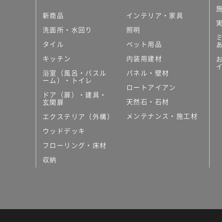
新商品
インテリア・家具
洗面所・水回り
照明
タイル
ペット用品
キッチン
内装用建材
浴室（風呂・バスル
パネル・壁材
ーム）・トイレ
ロートアイアン
ドア（扉）・建具・
天然石・石材
玄関扉
メンテナンス・施工材
エクステリア（外構）
ウッドデッキ
フローリング・床材
収納