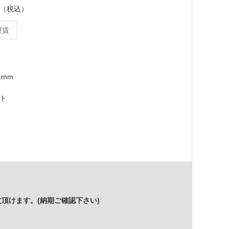
ット（税込）
運賃
1mm
ット
頂けます。(納期ご確認下さい)