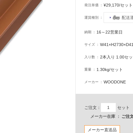
¥29,170/セ
発注単価
配送
運賃種別
16～22営業日
納期
W41×H2730×D4
サイズ
2本入り 1.00セ
入り数
1.30kg/セット
重量
WOODONE
メーカー
ご注文：
セット
メーカー在庫
ご注文
メーカー直送品