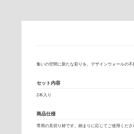
の
必
為
要
注
適
意
し
が
て
必
い
要
な
※
い
商
屋内壁・屋外
品
集いの空間に新たな彩りを。デザインウォールの不
壁・浴室壁
仕
様
使用可
セット内容
欄
能
を
2本入り
ご
使用可
確
能
認
商品仕様
(寒冷地
く
以外)
だ
専用の見切り材です。納まりに応じてご使用くださ
さ
使用不