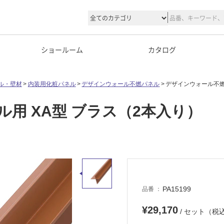
ショールーム
カタログ
ル・壁材
内装用化粧パネル
デザインウォール不燃パネル
デザインウォール不燃
用 XA型 ブラス（2本入り）
PA15199
品番
¥29,170
/ セット（税