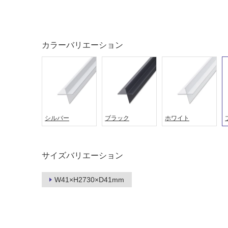
土足・遮
浴室床・
音・床暖
駐車場
対
非
カラーバリエーション
応
常
し
に
て
適
い
し
る
て
い
対
シルバー
ブラック
ホワイト
る
応
し
適
て
し
サイズバリエーション
い
て
る
い
が
W41×H2730×D41mm
る
制
が
限
注
あ
意
り
が