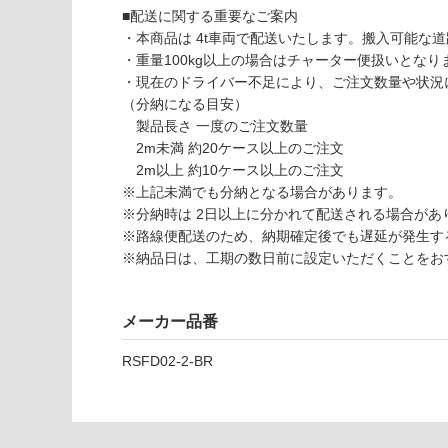
い
■配送に関する重要なご案内
可
・本商品は 4t車両で配送いたします。搬入可能な
対
・重量100kg以上の場合はチャーター便扱いとなりま
応
・現在のドライバー不足により、ご注文数量や状況
し
P
（分納になる目安）
て
A
製品長さ 一度のご注文数量
い
1
2m未満 約20ケース以上のご注文
な
5
2m以上 約10ケース以上のご注文
い
1
※上記未満でも分納となる場合があります。
9
※分納時は 2日以上に分かれて配送される場合があ
9
※路線便配送のため、納期確定後でも遅延が発生す
デザ
※納品日は、工期の数日前に設定いただくことをお
イン
ウォ
メーカー品番
ール
不燃
RSFD02-2-BR
パネ
ル用
XA
型