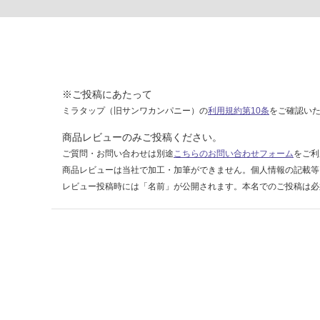
ブラ
ス
（2
本入
り）
※ご投稿にあたって
運賃表
ミラタップ（旧サンワカンパニー）の
利用規約第10条
をご確認い
D
商品レビューのみご投稿ください。
運
ご質問・お問い合わせは別途
こちらのお問い合わせフォーム
をご利
賃
商品レビューは当社で加工・加筆ができません。個人情報の記載等
合
レビュー投稿時には「名前」が公開されます。本名でのご投稿は必
計
:
¥2,
58
0/
セ
ッ
ト