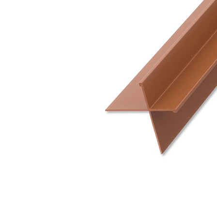
タイル
フローリ
ング
屋内床・
屋外床・