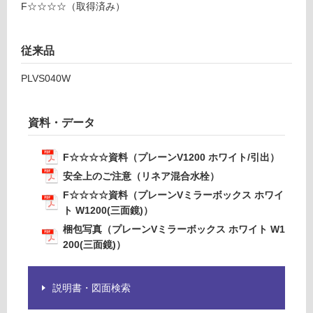
確
F☆☆☆☆（取得済み）
3
認
4
く
8
従来品
だ
9
さ
W
PLVS040W
い
M
対
プ
応
資料・データ
レ
し
ー
て
ン
F☆☆☆☆資料（プレーンV1200 ホワイト/引出）
い
V
安全上のご注意（リネア混合水栓）
な
ミ
F☆☆☆☆資料（プレーンVミラーボックス ホワイ
い
ラ
ト W1200(三面鏡)）
ー
梱包写真（プレーンVミラーボックス ホワイト W1
ボ
200(三面鏡)）
ッ
ク
ス
説明書・図面検索
ホ
ワ