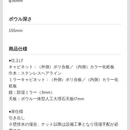
φ36mm
S
ン
W
H
ボウル深さ
L
グ
N
155mm
プ
土足・遮
レ
音・床暖
ー
商品仕様
ン
対
V1
●仕上げ
応
20
キャビネット：（外側）ポリ合板／（内側）カラー化粧板
し
0
巾木：ステンレスヘアライン
て
ホ
ミラーキャビネット：（外側）ポリ合板／（内側）カラー化
い
ワ
粧板
る
イ
鏡：防湿ミラー（3mm）
対
ト/
天板：ボウル一体型人工大理石天板t7mm
応
引
し
出
●扉仕様
て
引き出し
い
運賃表
※壁排水の場合、ナット以降は設備工事となり現場手配が必
る
C