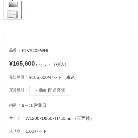
内
床・
屋
外
床・
浴
PLVS40FWHL
品番
室
床・
¥165,600
/ セット（税込）
駐
¥165,600/セット（税込）
発注単価
車
場
配送運賃
運賃種別
非
常
9～15営業日
納期
に
適
W1200×D550×H750mm（三面鏡）
サイズ
し
1.00セット
て
入り数