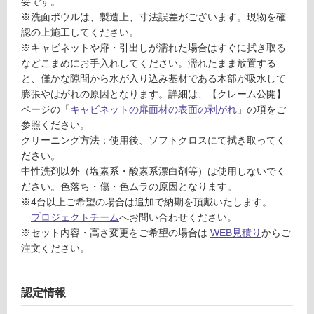
要です。
が
※洗面ボウルは、製造上、寸法誤差がございます。現物を確
T
制
認の上施工してください。
A
限
※キャビネットや扉・引出しが濡れた場合はすぐに拭き取る
0
あ
などこまめにお手入れしてください。濡れたまま放置する
5
り
と、僅かな隙間から水が入り込み基材である木部が吸水して
2
の
膨張やはがれの原因となります。詳細は、【クレーム公開】
9
為
ページの「
キャビネットの扉面材の表面の剥がれ
」の項をご
9
注
参照ください。
リ
意
クリーニング方法：使用後、ソフトクロスにて拭き取ってく
ネ
が
ださい。
ア
必
中性洗剤以外（塩素系・酸素系漂白剤等）は使用しないでく
混
要
ださい。色落ち・傷・色ムラの原因となります。
合
※
※4台以上ご希望の場合は追加で納期を頂戴いたします。
水
商
プロジェクトチーム
へお問い合わせください。
栓
品
※セット内容・高さ変更をご希望の場合は
WEB見積り
からご
仕
注文ください。
運賃表
様
G
欄
K
を
認定情報
T
ご
0