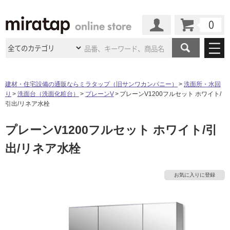
カート
マイページ
商品カテゴリ
建材・住宅設備の通販ならミラタップ（旧サンワカンパニー）
洗面所・水回
り
洗面台（洗面化粧台）
プレーンV
プレーンV1200フルセット ホワイト/
施工事例
洗面所・水回り
タイル
引出/リネア水栓
ショールーム
施工事例
法人案件納入事例
プレーンV1200フルセット ホワイト/引
キッチン
浴室（風呂・
バスルー
ム）・
トイレ
ショールームの
ご案内
東京
ショールーム
出/リネア水栓
ミラタップ
のあるくらし
お客様訪問
インタビュー
ドア（扉）・
建具・玄関
サポート
扉
エクステリア
（外構）
大阪
ショールーム
仙台
ショールーム
店舗・施設事例
お気に入りに登録
その他サービス
ご利用ガイド
初めての方へ
ウッドデッキ
フローリング・
床材
名古屋
ショールーム
京都
ショールーム
ミラタップと
創る家
工事会社紹介
Coziコンシ
よくある質問
お問い合わせ
ASOLIE
ェルジュ
収納
インテリア・
家具
福岡
ショールーム
札幌スマート
ショールー