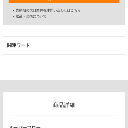
屋
先納期の大口案件在庫問い合わせはこちら
P
内
返品・交換について
L
壁・
V
屋
S
外
4
0
壁・
F
浴
W
室
H
壁
L
プ
使
レ
用
ー
可
ン
能
V1
使
商品詳細
20
用
0
可
フ
能
ル
オーバーフロー