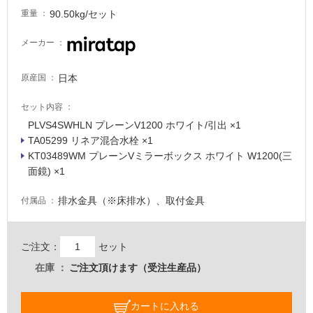
い
90.50kg/セット
重量
る
適
メーカー
し
て
日本
原産国
い
る
セット内容
が
PLVS4SWHLN プレーンV1200 ホワイト/引出 ×1
注
TA05299 リネア混合水栓 ×1
意
KT03489WM プレーンVミラーボックス ホワイト W1200(三
が
面鏡) ×1
必
要
排水金具（※床排水）、取付金具
付属品
適
し
て
ご注文：
セット
い
在庫
ご注文頂けます（受注生産品）
な
い
カートに入れる