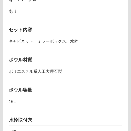
(寒
セ
冷
ッ
あり
地
ト
以
ホ
外)
ワ
セット内容
イ
使
ト/
キャビネット、ミラーボックス、水栓
用
引
不
出/
可
ボウル材質
リ
ネ
ポリエステル系人工大理石製
ア
水
フ
栓
ボウル容量
-
ロ
P
16L
L
ー
V
S
水栓取付穴
リ
4