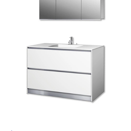
ム
修理お問い合わせ
クレーム公開
自分らしい家づくり
最高のリノベ会社が
みつ
照明
ペット用品
横浜スマート
ショールー
SUVACO
かる
リノベりす
ム
ウェルビーみのお
HDC
説明書・図面検索
水まわり
3年保証
BOX
内装用建材
パネル・壁材
お役立ち情報
住まいの
スタイリング
ロートアイアン
天然石・石材
アイデア
ミラタップ
チャンネル
メンテナンス・
施工材
新商品
オンライン相談
タ
イ
ル
屋