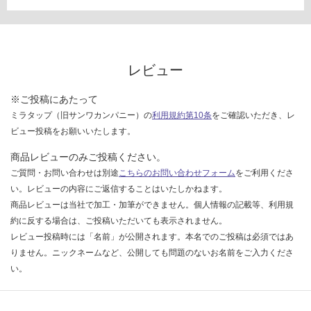
イ
ト
W
12
レビュー
00
(三
※ご投稿にあたって
面
ミラタップ（旧サンワカンパニー）の
利用規約第10条
をご確認いただき、レ
鏡)
ビュー投稿をお願いいたします。
運賃表
商品レビューのみご投稿ください。
D
ご質問・お問い合わせは別途
こちらのお問い合わせフォーム
をご利用くださ
い。レビューの内容にご返信することはいたしかねます。
運
商品レビューは当社で加工・加筆ができません。個人情報の記載等、利用規
賃
約に反する場合は、ご投稿いただいても表示されません。
合
レビュー投稿時には「名前」が公開されます。本名でのご投稿は必須ではあ
計
りません。ニックネームなど、公開しても問題のないお名前をご入力くださ
:
い。
¥9,
80
0/