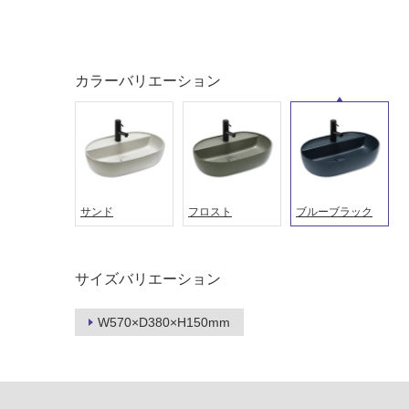
カラーバリエーション
サンド
フロスト
ブルーブラック
タイル
フローリ
サイズバリエーション
ング
W570×D380×H150mm
屋内床・
屋外床・
土足・遮
浴室床・
音・床暖
駐車場