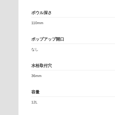
注
7
適
意
9
し
が
ボウル深さ
S
て
必
ハ
い
要
110mm
ト
な
※
リ
い
商
ア
屋内壁・屋外
ポップアップ開口
品
オ
壁・浴室壁
仕
ー
なし
様
使用可
バ
欄
能
ル
を
ス
水栓取付穴
ご
リ
使用可
確
36mm
ム
能
認
ブ
(寒冷地
く
ル
以外)
だ
容量
ー
さ
使用不
ブ
い
12L
可
ラ
対
ッ