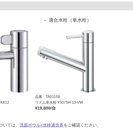
適合水栓（単水栓）
品番：TA01159
K612
リズム単水栓 Y5075H-13-VW
¥19,800/台
ついては、
洗面ボウル×水栓適合表
をご確認ください。