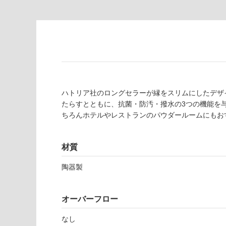
対
非
応
常
し
に
て
適
い
し
る
て
い
対
る
ハトリア社のロングセラーが縁をスリムにしたデザ
応
たらすとともに、抗菌・防汚・撥水の3つの機能を
し
適
ちろんホテルやレストランのパウダールームにもお
て
し
い
て
る
い
材質
が
る
制
が
陶器製
限
注
W
あ
意
A
り
が
オーバーフロー
0
の
必
2
為
要
なし
3