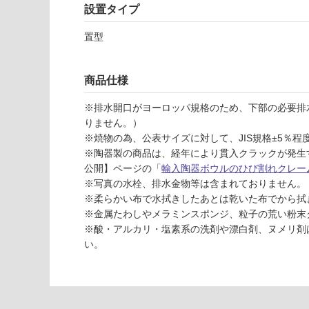
応
ク
設置タイプ
し
目
て
皿
置型
い
セ
な
ッ
い
ト
商品仕様
-
※排水開口がヨーロッパ規格のため、下部の必要排
W
りません。）
A
※焼物の為、公表サイズに対して、JIS規格±5％
0
※陶器製の商品は、経年により貫入クラックが発生
2
公開】ページの「
輸入陶器ボウルのひび割れクレー
3
※写真の水栓、排水金物等は含まれておりません。
7
※柔らかい布で水拭きしたあとは乾いた布でから拭
9
※金属たわしやメラミンスポンジ、粒子の荒い粉末
ハ
※酸・アルカリ・塩素系の洗剤や漂白剤、ヌメリ剤
ト
い。
リ
ア
オ
ー