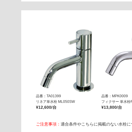
6
排
水
バ
ル
ブ
ブ
ル
ー
ブ
ラ
ッ
ク
品番：TA01399
品番：MPK0009
運賃表
リネア単水栓 ML050SW
フィクサー 単水栓F
G
¥12,600/台
¥13,800/台
運
ご注意事項：
適合条件やこちらに掲載のない水栓に
賃