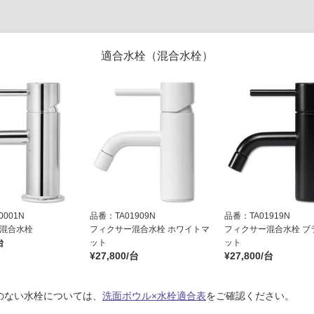
適合水栓（混合水栓）
001N
品番：TA01909N
品番：TA01919N
 混合水栓
フィクサー混合水栓 ホワイトマ
フィクサー混合水栓 ブ
台
ット
ット
¥27,800/台
¥27,800/台
のない水栓については、
洗面ボウル×水栓適合表
をご確認ください。