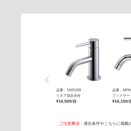
バ
ル
ス
リ
ム
ブ
ル
ー
ブ
ラ
ッ
ク
運賃表
品番：TA05299
品番：MPK0
E
リネア混合水栓
フィクサー
W
¥16,500/台
¥16,100/
A
0
2
ご注意事項：
適合条件やこちらに掲載
3
7