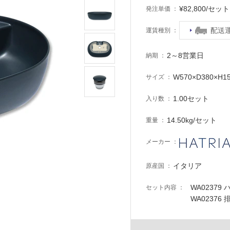
¥82,800/セ
発注単価
配送
運賃種別
2～8営業日
納期
W570×D380×H1
サイズ
1.00セット
入り数
14.50kg/セット
重量
メーカー
イタリア
原産国
WA0237
セット内容
WA02376