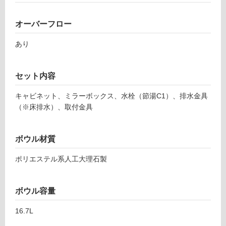
洗
ロ
面
ボ
オーバーフロー
ー
ウ
あり
ル
リ
(W
75
セット内容
0)
ン
排
キャビネット、ミラーボックス、水栓（節湯C1）、排水金具
水
グ
（※床排水）、取付金具
セ
ッ
土足・遮
ト
ボウル材質
音・床暖
込
ポリエステル系人工大理石製
対
運賃無
応
料(離
し
島除
ボウル容量
て
く)
い
16.7L
P
る
L