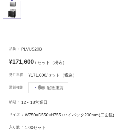
イ
ル
屋
内
PLVUS20B
品番
床・
¥171,600
屋
/ セット（税込）
外
¥171,600/セット（税込）
発注単価
床・
浴
配送運賃
運賃種別
室
床・
12～18営業日
納期
駐
W750×D550×H755+ハイバック200mm(二面鏡)
サイズ
車
場
1.00セット
入り数
非