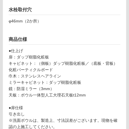
対
V
水栓取付穴
応
U
し
H
φ46mm（2か所）
て
0
い
2
る
S
商品仕様
が
B
制
プ
●仕上げ
限
レ
扉：ダップ樹脂化粧板
あ
ー
キャビネット：（側板）ダップ樹脂化粧板／（底板・背板）
り
ン
化粧パーティクルボード
の
V
巾木：ステンレスヘアライン
為
ア
ミラーキャビネット：ダップ樹脂化粧板
注
ッ
鏡：防湿ミラー（3mm）
意
プ
天板：ボウル一体型人工大理石天板t12mm
が
ラ
必
イ
●扉仕様
要
ト
引き出し
※
75
※洗面ボウルは、製造上、寸法誤差がございます。現物を確
商
0#
認の上施工してください。