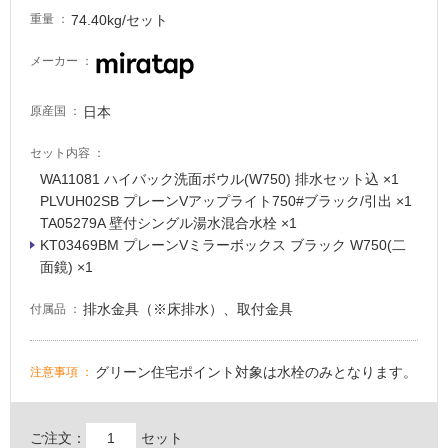
74.40kg/セット
重量
常
に
メーカー
適
し
て
日本
原産国
い
る
セット内容
WA11081 ハイバック洗面ボウル(W750) 排水セット込 ×1
適
PLVUH02SB プレーンVアップライト750#ブラック/引出 ×1
し
TA05279A 壁付シングル湯水混合水栓 ×1
て
KT03469BM プレーンVミラーボックス ブラック W750(二
い
P
面鏡) ×1
る
L
が
V
排水金具（※床排水）、取付金具
付属品
注
U
意
S
が
2
グリーン住宅ポイント対象は水栓のみとなります。
注意事項
必
0
要
B
プ
適
ご注文：
セット