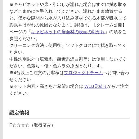
品
ブ
※キャビネットや扉・引出しが濡れた場合はすぐに拭き取る
仕
ラ
などこまめにお手入れしてください。濡れたまま放置する
様
ッ
と、僅かな隙間から水が入り込み基材である木部が吸水して
欄
ク/
膨張やはがれの原因となります。詳細は、【クレーム公開】
を
引
ページの「
キャビネットの扉面材の表面の剥がれ
」の項をご
ご
出
参照ください。
確
クリーニング方法：使用後、ソフトクロスにて拭き取ってく
認
運賃表
ださい。
く
C
中性洗剤以外（塩素系・酸素系漂白剤等）は使用しないでく
だ
ださい。色落ち・傷・色ムラの原因となります。
T
さ
※4台以上ご注文のお客様は
プロジェクトチーム
へお問い合わ
A
い
せください。
0
※セット内容・高さをご希望の場合は
WEB見積り
からご注文
5
対
ください。
2
応
7
し
9
て
認定情報
A
い
壁
な
F☆☆☆☆（取得済み）
付
い
シ