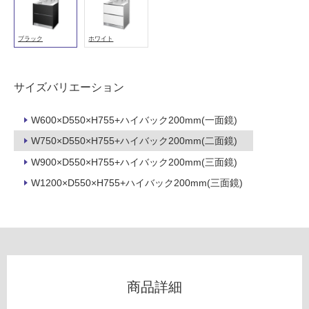
出/
能
シ
使
ン
ブラック
ホワイト
用
グ
可
ル
能
引
サイズバリエーション
(寒
出
冷
-
W600×D550×H755+ハイバック200mm(一面鏡)
地
W
以
W750×D550×H755+ハイバック200mm(二面鏡)
A
外)
1
W900×D550×H755+ハイバック200mm(三面鏡)
1
使
W1200×D550×H755+ハイバック200mm(三面鏡)
0
用
8
不
1
可
ハ
イ
バ
ッ
フ
商品詳細
ク