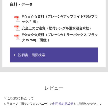
ン
資料・データ
グ
ル
F☆☆☆☆資料（プレーンVアップライト750#ブラ
湯
ック/引出）
水
安全上のご注意（壁付シングル湯水混合水栓）
混
合
F☆☆☆☆資料（プレーンVミラーボックス ブラッ
水
ク W750(二面鏡)）
栓
説明書・図面検索
運賃無
料(離
島除
く)
K
T
レビュー
0
3
※ご投稿にあたって
4
ミラタップ（旧サンワカンパニー）の
利用規約第10条
をご確認いただき、レ
6