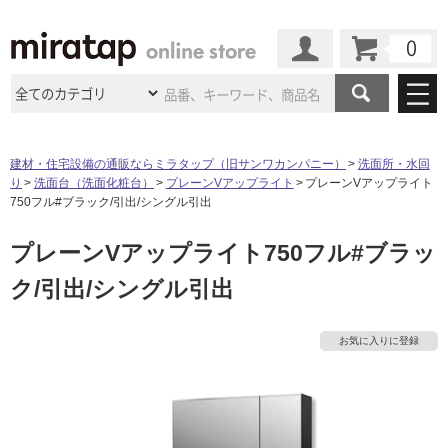
カート
マイページ
商品カテゴリ
建材・住宅設備の通販ならミラタップ（旧サンワカンパニー）
洗面所・水回
り
洗面台（洗面化粧台）
プレーンVアップライト
プレーンVアップライト
施工事例
洗面所・水回り
タイル
750フル#ブラック/引出/シングル引出
ショールーム
施工事例
法人案件納入事例
プレーンVアップライト750フル#ブラッ
キッチン
浴室（風呂・
バスルー
ム）・
トイレ
ショールームの
ご案内
東京
ショールーム
ク/引出/シングル引出
ミラタップ
のあるくらし
お客様訪問
インタビュー
ドア（扉）・
建具・玄関
サポート
扉
エクステリア
（外構）
大阪
ショールーム
仙台
ショールーム
店舗・施設事例
お気に入りに登録
その他サービス
ご利用ガイド
初めての方へ
ウッドデッキ
フローリング・
床材
名古屋
ショールーム
京都
ショールーム
ミラタップと
創る家
工事会社紹介
Coziコンシ
よくある質問
お問い合わせ
ASOLIE
ェルジュ
収納
インテリア・
家具
福岡
ショールーム
札幌スマート
ショールー