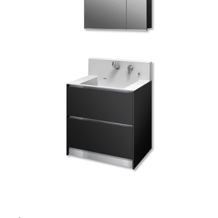
ム
修理お問い合わせ
クレーム公開
自分らしい家づくり
最高のリノベ会社が
みつ
照明
ペット用品
横浜スマート
ショールー
SUVACO
かる
リノベりす
ム
ウェルビーみのお
HDC
説明書・図面検索
水まわり
3年保証
BOX
内装用建材
パネル・壁材
お役立ち情報
住まいの
スタイリング
ロートアイアン
天然石・石材
アイデア
ミラタップ
チャンネル
メンテナンス・
施工材
新商品
オンライン相談
タ