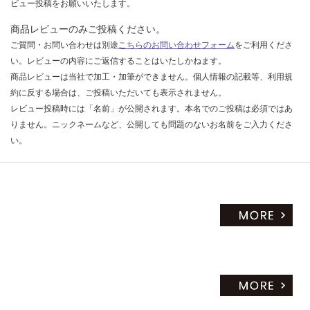
9
ビュー投稿をお願いいたします。
B
商品レビューのみご投稿ください。
M
ご質問・お問い合わせは別途
こちらのお問い合わせフォーム
をご利用くださ
プ
い。レビューの内容にご返信することはいたしかねます。
レ
商品レビューは当社で加工・加筆ができません。個人情報の記載等、利用規
ー
約に反する場合は、ご投稿いただいても表示されません。
ン
レビュー投稿時には「名前」が公開されます。本名でのご投稿は必須ではあ
V
りません。ニックネームなど、公開しても問題のないお名前をご入力くださ
ミ
ラ
い。
ー
ボ
ッ
ク
ス
ブ
ラ
ッ
ク
W
75