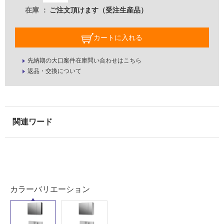
レ
し
在庫
ご注文頂けます（受注生産品）
ー
て
ン
い
カートに入れる
V
な
ア
い
ッ
先納期の大口案件在庫問い合わせはこちら
プ
返品・交換について
屋
ラ
内
イ
壁・
ト
屋
75
0
外
フ
壁・
ル
浴
#
室
ブ
壁
ラ
カラーバリエーション
ッ
使
ク/
用
引
可