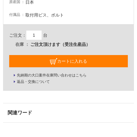
日本
原産国
い
取付用ビス、ボルト
付属品
屋
内
ご注文：
台
壁・
屋
在庫
ご注文頂けます（受注生産品）
外
壁・
カートに入れる
浴
先納期の大口案件在庫問い合わせはこちら
室
返品・交換について
壁
使
用
可
能
使
用