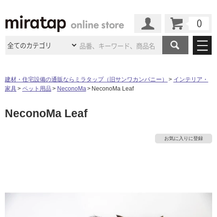
カート
マイページ
商品カテゴリ
建材・住宅設備の通販ならミラタップ（旧サンワカンパニー）
インテリア・
家具
ペット用品
NeconoMa
NeconoMa Leaf
施工事例
洗面所・水回り
タイル
NeconoMa Leaf
ショールーム
施工事例
法人案件納入事例
キッチン
浴室（風呂・
バスルー
ム）・
トイレ
ショールームの
ご案内
東京
ショールーム
お気に入りに登録
ミラタップ
のあるくらし
お客様訪問
インタビュー
ドア（扉）・
建具・玄関
サポート
扉
エクステリア
（外構）
大阪
ショールーム
仙台
ショールーム
タ
店舗・施設事例
その他サービス
ご利用ガイド
初めての方へ
ウッドデッキ
フローリング・
床材
名古屋
ショールーム
京都
ショールーム
イ
ミラタップと
創る家
工事会社紹介
Coziコンシ
よくある質問
お問い合わせ
ASOLIE
ェルジュ
収納
インテリア・
家具
ル
福岡
ショールーム
札幌スマート
ショールー