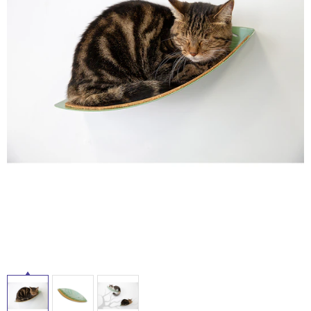
ム
修理お問い合わせ
クレーム公開
自分らしい家づくり
最高のリノベ会社が
みつ
照明
ペット用品
屋
横浜スマート
ショールー
SUVACO
かる
リノベりす
ム
ウェルビーみのお
HDC
内
説明書・図面検索
水まわり
3年保証
BOX
内装用建材
パネル・壁材
床・
屋
お役立ち情報
住まいの
スタイリング
ロートアイアン
天然石・石材
アイデア
外
床・
ミラタップ
チャンネル
メンテナンス・
施工材
新商品
オンライン相談
浴
室
床・
駐
車
場
非
常
に
適