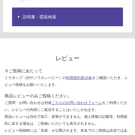
を
ご
確
説明書・図面検索
認
く
だ
さ
い
レビュー
対
応
※ご投稿にあたって
し
ミラタップ（旧サンワカンパニー）の
利用規約第10条
をご確認いただき、レ
て
ビュー投稿をお願いいたします。
い
な
商品レビューのみご投稿ください。
い
ご質問・お問い合わせは別途
こちらのお問い合わせフォーム
をご利用くださ
い。レビューの内容にご返信することはいたしかねます。
商品レビューは当社で加工・加筆ができません。個人情報の記載等、利用規
約に反する場合は、ご投稿いただいても表示されません。
レビュー投稿時には「名前」が公開されます。本名でのご投稿は必須ではあ