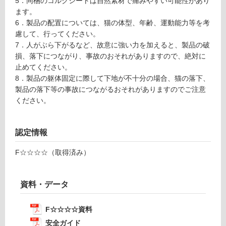
5．同梱のコルクシートは自然素材で痛みやすい可能性があり
n
い
ます。
o
る
6．製品の配置については、猫の体型、年齢、運動能力等を考
M
が
慮して、行ってください。
a
制
7．人がぶら下がるなど、故意に強い力を加えると、製品の破
L
限
損、落下につながり、事故のおそれがありますので、絶対に
e
あ
止めてください。
af
り
8．製品の躯体固定に際して下地が不十分の場合、猫の落下、
の
製品の落下等の事故につながるおそれがありますのでご注意
運賃表
為
ください。
O
注
意
運
が
認定情報
賃
必
合
F☆☆☆☆（取得済み）
要
計
※
:
商
¥1,
資料・データ
品
27
仕
0/
様
F☆☆☆☆資料
台
欄
安全ガイド