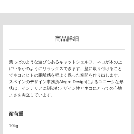
可
能
(寒
冷
地
以
商品詳細
外)
使
用
葉っぱのような遊び心あるキャットシェルフ。ネコが木の上
不
にいるかのようにリラックスできます。壁に取り付けること
可
でネコとヒトの距離感を程よく保った空間を作り出します。
スペインのデザイン事務所Alegre Designによるユニークな形
状は、インテリアに馴染むデザイン性とネコにとっての心地
よさを両立しています。
フ
ロ
耐荷重
ー
10kg