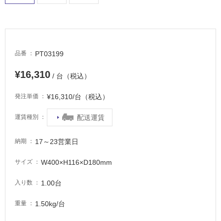
し
て
い
る
適
PT03199
品番
し
て
¥16,310
/ 台（税込）
い
る
¥16,310/台（税込）
発注単価
が
注
配送運賃
運賃種別
意
が
17～23営業日
納期
必
要
W400×H116×D180mm
サイズ
適
1.00台
入り数
し
て
1.50kg/台
重量
い
な