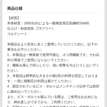
リ
商品仕様
ン
【材質】
本体材質：JISG3101による一般構造用圧延鋼材SS400
グ
仕上げ：粉体塗装（TXフリー）
コルクシート
土足・遮
本製品をより安全に永くご愛用していただくために、以下の
音・床暖
事項をお守りください。
P
1．本製品は一般家庭で使用可能な、ネコ用棚板です。それ以
T
対
外の用途でご使用にならないでください。
0
応
2．棚板を掴んで揺らしたり、強い衝撃を与えたりしないでく
3
し
ださい。
1
て
3．本製品は標準的な大きさの猫1匹の利用を想定しておりま
9
い
す。一度に複数匹の利用は避けてください。
9
る
4．固定されているビス・ボルトはメンテナンス以外では絶対
N
対
に緩めないでください。
e
応
また、ビス・ボルトが緩んでいる際は、ご使用をお止めにな
c
し
り、締め直しができてから、ご利用ください。
o
て