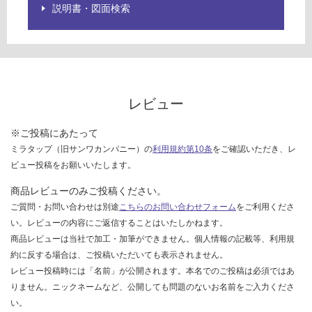
ご
説明書・図面検索
確
認
く
だ
さ
い
レビュー
対
※ご投稿にあたって
応
ミラタップ（旧サンワカンパニー）の
利用規約第10条
をご確認いただき、レ
し
ビュー投稿をお願いいたします。
て
い
商品レビューのみご投稿ください。
な
ご質問・お問い合わせは別途
こちらのお問い合わせフォーム
をご利用くださ
い
い。レビューの内容にご返信することはいたしかねます。
商品レビューは当社で加工・加筆ができません。個人情報の記載等、利用規
約に反する場合は、ご投稿いただいても表示されません。
レビュー投稿時には「名前」が公開されます。本名でのご投稿は必須ではあ
りません。ニックネームなど、公開しても問題のないお名前をご入力くださ
い。