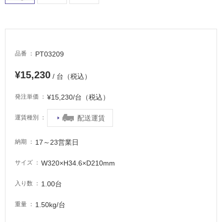
て
い
る
適
し
PT03209
品番
て
い
¥15,230
/ 台（税込）
る
が
¥15,230/台（税込）
発注単価
注
意
配送運賃
運賃種別
が
必
17～23営業日
納期
要
W320×H34.6×D210mm
サイズ
適
し
1.00台
入り数
て
い
1.50kg/台
重量
な
い