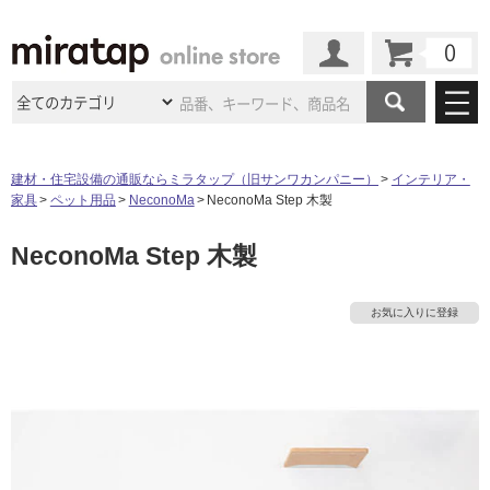
カート
マイページ
商品カテゴリ
建材・住宅設備の通販ならミラタップ（旧サンワカンパニー）
インテリア・
家具
ペット用品
NeconoMa
NeconoMa Step 木製
施工事例
洗面所・水回り
タイル
NeconoMa Step 木製
ショールーム
施工事例
法人案件納入事例
キッチン
浴室（風呂・
バスルー
ム）・
トイレ
ショールームの
ご案内
東京
ショールーム
お気に入りに登録
ミラタップ
のあるくらし
お客様訪問
インタビュー
ドア（扉）・
建具・玄関
タ
サポート
扉
エクステリア
（外構）
大阪
ショールーム
仙台
ショールーム
店舗・施設事例
その他サービス
ご利用ガイド
初めての方へ
イ
ウッドデッキ
フローリング・
床材
名古屋
ショールーム
京都
ショールーム
ミラタップと
創る家
工事会社紹介
Coziコンシ
ル
よくある質問
お問い合わせ
ASOLIE
ェルジュ
収納
インテリア・
家具
福岡
ショールーム
札幌スマート
ショールー