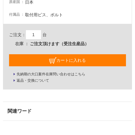
日本
原産国
屋
取付用ビス、ボルト
付属品
内
壁・
ご注文：
台
屋
在庫
ご注文頂けます（受注生産品）
外
壁・
浴
カートに入れる
室
先納期の大口案件在庫問い合わせはこちら
壁
返品・交換について
使
用
可
能
使
用
可