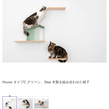
ム
修理お問い合わせ
クレーム公開
屋
自分らしい家づくり
最高のリノベ会社が
みつ
照明
ペット用品
横浜スマート
ショールー
内
SUVACO
かる
リノベりす
ム
ウェルビーみのお
HDC
床・
説明書・図面検索
水まわり
3年保証
BOX
内装用建材
パネル・壁材
屋
外
お役立ち情報
住まいの
スタイリング
ロートアイアン
天然石・石材
アイデア
床・
浴
ミラタップ
チャンネル
メンテナンス・
施工材
新商品
オンライン相談
室
床・
駐
車
場
House タイプC グリーン、Step 木製を組み合わせた様子
非
常
に
適
し