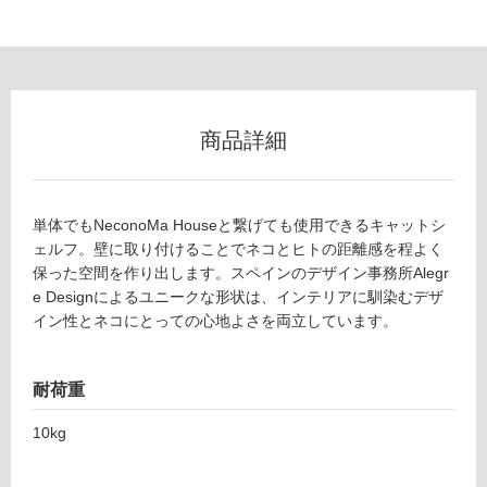
能
(寒
冷
地
以
外)
商品詳細
使
用
不
単体でもNeconoMa Houseと繋げても使用できるキャットシ
可
ェルフ。壁に取り付けることでネコとヒトの距離感を程よく
保った空間を作り出します。スペインのデザイン事務所Alegr
e Designによるユニークな形状は、インテリアに馴染むデザ
イン性とネコにとっての心地よさを両立しています。
フ
ロ
耐荷重
ー
10kg