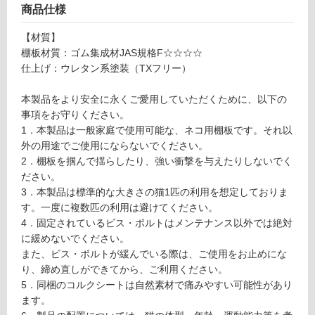
リ
商品仕様
ン
【材質】
棚板材質：ゴム集成材JAS規格F☆☆☆☆
グ
仕上げ：ウレタン系塗装（TXフリー）
本製品をより安全に永くご愛用していただくために、以下の
土足・遮
事項をお守りください。
P
音・床暖
1．本製品は一般家庭で使用可能な、ネコ用棚板です。それ以
T
外の用途でご使用にならないでください。
0
対
2．棚板を掴んで揺らしたり、強い衝撃を与えたりしないでく
3
応
ださい。
2
し
3．本製品は標準的な大きさの猫1匹の利用を想定しておりま
0
て
す。一度に複数匹の利用は避けてください。
9
い
4．固定されているビス・ボルトはメンテナンス以外では絶対
N
る
に緩めないでください。
e
対
また、ビス・ボルトが緩んでいる際は、ご使用をお止めにな
c
応
り、締め直しができてから、ご利用ください。
o
し
5．同梱のコルクシートは自然素材で痛みやすい可能性があり
n
て
ます。
o
い