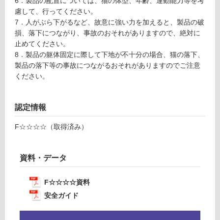
6．製品の配置については、猫の体型、年齢、運動能力等を考
M
る
慮して、行ってください。
a
が
7．人がぶら下がるなど、故意に強い力を加えると、製品の破
St
制
損、落下につながり、事故のおそれがありますので、絶対に
e
限
止めてください。
p
あ
8．製品の躯体固定に際して下地が不十分の場合、猫の落下、
木
り
製品の落下等の事故につながるおそれがありますのでご注意
製
の
ください。
為
運賃表
注
O
意
認定情報
が
運
F☆☆☆☆（取得済み）
必
賃
要
合
※
計
資料・データ
商
:
品
¥1,
仕
F☆☆☆☆資料
27
様
安全ガイド
0/
欄
台
を