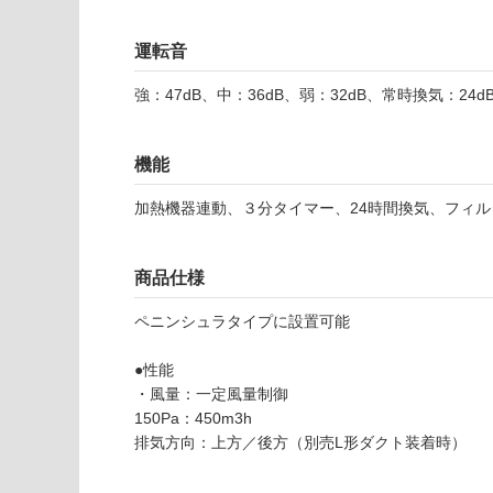
な
※
い
商
運転音
屋内壁・屋外
品
壁・浴室壁
仕
強：47dB、中：36dB、弱：32dB、常時換気：24d
様
使用可
欄
能
を
機能
ご
使用可
確
加熱機器連動、３分タイマー、24時間換気、フィル
能
認
(寒冷地
く
S
商品仕様
以外)
だ
F
さ
使用不
ペニンシュラタイプに設置可能
E
い
可
D
対
●性能
9
応
・風量：一定風量制御
5
し
150Pa：450m3h
2
て
排気方向：上方／後方（別売L形ダクト装着時）
V
い
L
な