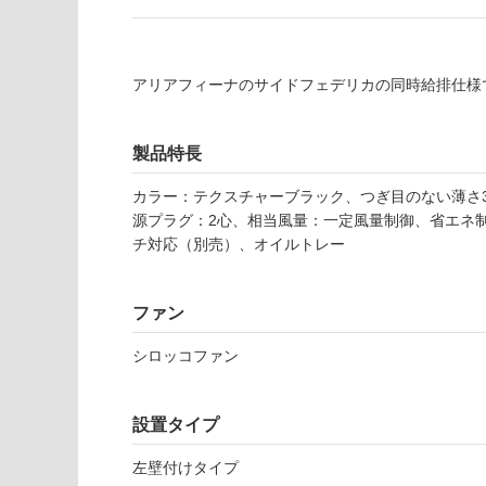
い
し
る
て
い
対
アリアフィーナのサイドフェデリカの同時給排仕様
る
応
し
適
て
し
製品特長
い
て
る
い
カラー：テクスチャーブラック、つぎ目のない薄さ
が
る
源プラグ：2心、相当風量：一定風量制御、省エネ
制
が
チ対応（別売）、オイルトレー
限
注
あ
意
り
が
ファン
の
必
シロッコファン
為
要
注
適
意
し
設置タイプ
が
て
必
い
左壁付けタイプ
要