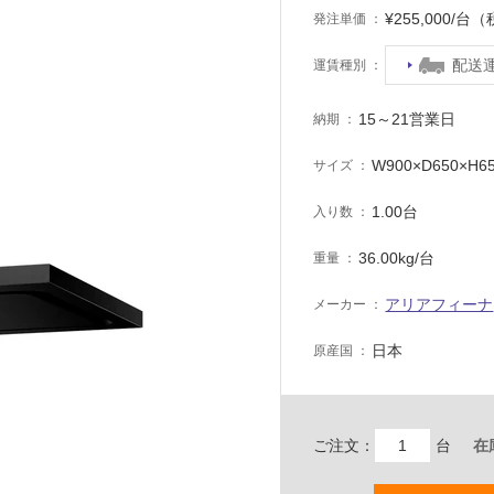
¥255,000/台
発注単価
配送
運賃種別
15～21営業日
納期
W900×D650×H6
サイズ
1.00台
入り数
36.00kg/台
重量
アリアフィーナ
メーカー
日本
原産国
ご注文：
台
在