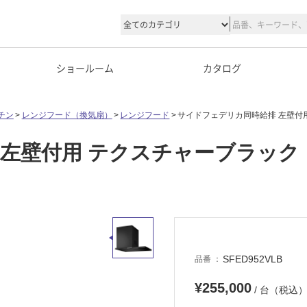
ショールーム
カタログ
チン
レンジフード（換気扇）
レンジフード
サイドフェデリカ同時給排 左壁付
 左壁付用 テクスチャーブラック
SFED952VLB
品番
¥255,000
/ 台（税込