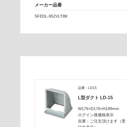
B
い
メーカー品番
サ
イ
SFEDL-952VLTBK
ド
フ
ェ
デ
リ
カ
同
時
給
排
左
壁
品番：LD15
付
L型ダクト LD-15
用
テ
W176×D176×H199mm
ク
ログイン後価格表示
ス
在庫：ご注文頂けます（受
チ