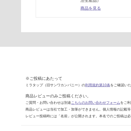
注生産品）
ャ
商品を見る
ー
ブ
ラ
ッ
ク
運賃表
U
運
賃
※ご投稿にあたって
合
ミラタップ（旧サンワカンパニー）の
利用規約第10条
をご確認い
計
商品レビューのみご投稿ください。
:
ご質問・お問い合わせは別途
こちらのお問い合わせフォーム
をご利
¥5,
商品レビューは当社で加工・加筆ができません。個人情報の記載等
04
レビュー投稿時には「名前」が公開されます。本名でのご投稿は必
0/
台