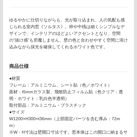
3
グ
W
C
ゆるやかに仕切りながらも、光が取り込まれ、人の気配も感
ソ
土足・遮
じられる室内窓《ソルタス》。枠や中桟は細くシンプルなデ
ル
音・床暖
ザインで、インテリアのほどよいアクセントとなり、空間
タ
の“抜け感”も邪魔しません。壁の色と合わせやすく空間に溶け
ス
対
込みながら採光を確保してくれるホワイト色です。
FI
応
X
し
窓
て
商品仕様
フ
い
ラ
る
●材質
ッ
フレーム：アルミニウム、シート貼（色／ホワイト）
対
ト
面材：t5mmガラス製、飛散防止フィルム貼（色クリア：透
応
1
明・ホワイト：乳白色半透明）
し
2
取付部品：アルミニウム・プラスチック
て
0
●サイズ
い
3
W1200×H300×t36mm（上部固定パーツを含む厚み：72m
る
F
m）
が
ホ
※W・H寸法は壁開口寸法です。窓本体はこの開口に納まるサ
制
ワ