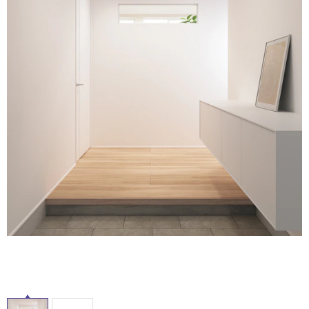
ム
修理お問い合わせ
クレーム公開
屋
自分らしい家づくり
最高のリノベ会社が
みつ
照明
ペット用品
横浜スマート
ショールー
外
SUVACO
かる
リノベりす
ム
ウェルビーみのお
HDC
説明書・図面検索
水まわり
3年保証
床・
BOX
内装用建材
パネル・壁材
浴
お役立ち情報
住まいの
スタイリング
室
ロートアイアン
天然石・石材
アイデア
床・
ミラタップ
チャンネル
駐
メンテナンス・
施工材
新商品
オンライン相談
車
場
非
常
に
適
し
て
い
る