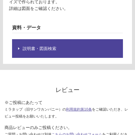
イズで作られております。
限
イ
詳細は図面をご確認ください。
あ
ト
り
P
の
ク
資料・データ
為
リ
注
ア
意
が
説明書・図面検索
運賃表
必
D
要
※
運
商
賃
品
合
仕
レビュー
計
様
:
欄
※ご投稿にあたって
¥2,
を
ミラタップ（旧サンワカンパニー）の
利用規約第10条
をご確認いただき、レ
58
ご
ビュー投稿をお願いいたします。
0/
確
台
商品レビューのみご投稿ください。
認
く
ご質問・お問い合わせは別途
こちらのお問い合わせフォーム
をご利用くださ