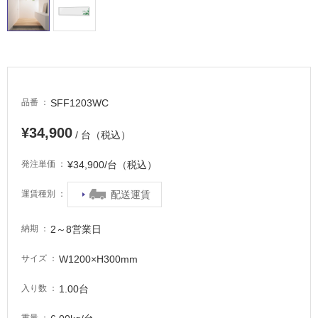
適
し
て
い
る
が
注
SFF1203WC
品番
意
が
¥34,900
/ 台（税込）
必
要
¥34,900/台（税込）
発注単価
適
配送運賃
運賃種別
し
て
い
2～8営業日
納期
な
い
W1200×H300mm
サイズ
1.00台
入り数
屋
内