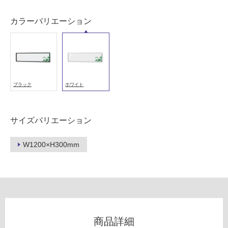
以
外)
カラーバリエーション
使
用
不
可
ブラック
ホワイト
フ
サイズバリエーション
ロ
W1200×H300mm
S
ー
F
F
リ
1
2
ン
0
商品詳細