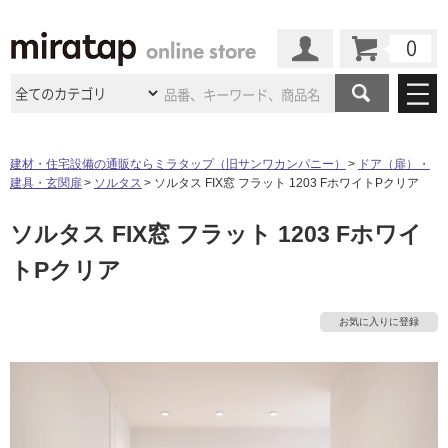
カート
マイページ
商品カテゴリ
建材・住宅設備の通販ならミラタップ（旧サンワカンパニー）
ドア（扉）・
建具・玄関扉
ソルタス
ソルタス FIX窓 フラット 1203 FホワイトPクリア
施工事例
洗面所・水回り
タイル
ソルタス FIX窓 フラット 1203 Fホワイ
ショールーム
タ
施工事例
法人案件納入事例
キッチン
浴室（風呂・
バスルー
トPクリア
ム）・
トイレ
ショールームの
ご案内
東京
ショールーム
イ
ミラタップ
のあるくらし
お客様訪問
インタビュー
ドア（扉）・
建具・玄関
サポート
扉
エクステリア
（外構）
お気に入りに登録
大阪
ショールーム
仙台
ショールーム
ル
店舗・施設事例
その他サービス
ご利用ガイド
初めての方へ
ウッドデッキ
フローリング・
床材
名古屋
ショールーム
京都
ショールーム
屋
ミラタップと
創る家
工事会社紹介
Coziコンシ
よくある質問
お問い合わせ
内
ASOLIE
ェルジュ
収納
インテリア・
家具
福岡
ショールーム
札幌スマート
ショールー
床・