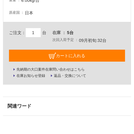
6.00kg/台
重量
壁・
日本
原産国
屋
外
壁・
ご注文：
台
在庫
5台
浴
次回入荷予定
09月初旬:32台
室
壁
カートに入れる
使
先納期の大口案件在庫問い合わせはこちら
用
在庫お知らせ登録
返品・交換について
可
能
使
用
可
能
(寒
冷
地