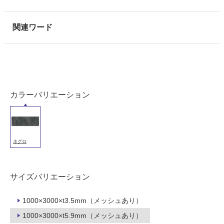
壁・
浴
室
壁
使
用
可
能
カラーバリエーション
使
用
可
能
ネグロ
(寒
冷
地
サイズバリエーション
以
外)
1000×3000×t3.5mm（メッシュあり）
使
1000×3000×t5.9mm（メッシュあり）
用