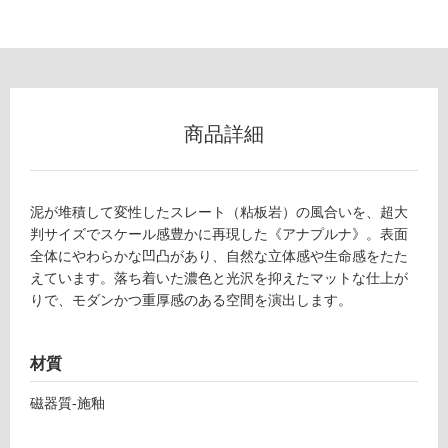
不
可
フ
商品詳細
ロ
泥が堆積して変性したスレート（粘板岩）の風合いを、超大
ー
判サイズでスケール感豊かに再現した《アナプルナ》。表面
全体にやわらかな凹凸があり、自然な立体感や生命感をたた
リ
えています。落ち着いた濃色と光沢を抑えたマットな仕上が
りで、モダンかつ重厚感のある空間を演出します。
ン
材質
グ
磁器質-施釉
S
土足・遮
L