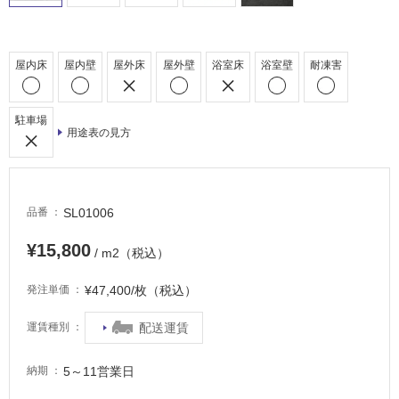
浴
室
床・
屋内床
屋内壁
屋外床
屋外壁
浴室床
浴室壁
耐凍害
駐
車
場
駐車場
用途表の見方
非
常
に
適
SL01006
品番
し
て
¥15,800
/ m2（税込）
い
る
¥47,400/枚（税込）
発注単価
適
配送運賃
運賃種別
し
て
5～11営業日
納期
い
る