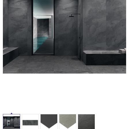
ム
修理お問い合わせ
クレーム公開
自分らしい家づくり
最高のリノベ会社が
みつ
照明
ペット用品
横浜スマート
ショールー
SUVACO
かる
リノベりす
ム
ウェルビーみのお
HDC
説明書・図面検索
水まわり
3年保証
BOX
内装用建材
パネル・壁材
お役立ち情報
住まいの
スタイリング
ロートアイアン
天然石・石材
タ
アイデア
ミラタップ
チャンネル
メンテナンス・
施工材
新商品
イ
オンライン相談
ル
屋
内
床・
屋
外
床・