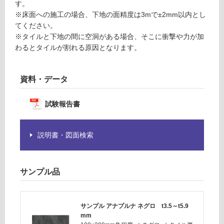
0
す。
注
t
※床面への施工の場合、下地の面精度は3mで±2mm以内とし
意
5.
てください。
が
9
※タイルと下地の間に空洞がある場合、そこに衝撃や力が加
必
-
わるとタイルが割れる原因となります。
要
※
運
商
資料・データ
賃
品
合
仕
試験報告書
計
様
:
欄
¥0/
を
説明書・図面検索
枚
ご
確
認
サンプル品
く
だ
さ
サンプル アナプルナ ネグロ t3.5～t5.9
い
mm
対