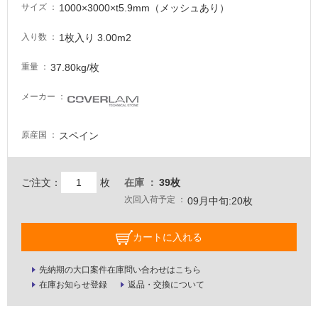
1000×3000×t5.9mm（メッシュあり）
サイズ
が
注
1枚入り 3.00m2
入り数
意
が
37.80kg/枚
重量
必
要
メーカー
適
し
スペイン
原産国
て
い
な
ご注文：
枚
在庫
39枚
い
次回入荷予定
09月中旬:20枚
屋
カートに入れる
内
壁・
先納期の大口案件在庫問い合わせはこちら
屋
在庫お知らせ登録
返品・交換について
外