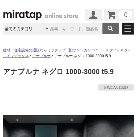
カート
マイページ
商品カテゴリ
建材・住宅設備の通販ならミラタップ（旧サンワカンパニー）
タイル
タイ
ルインデックス
アナプルナ
アナプルナ ネグロ 1000-3000 t5.9
施工事例
洗面所・水回り
タイル
アナプルナ ネグロ 1000-3000 t5.9
ショールーム
施工事例
法人案件納入事例
キッチン
浴室（風呂・
バスルー
ム）・
トイレ
ショールームの
ご案内
東京
ショールーム
お気に入りに登録
ミラタップ
のあるくらし
お客様訪問
インタビュー
ドア（扉）・
建具・玄関
サポート
扉
エクステリア
（外構）
大阪
ショールーム
仙台
ショールーム
店舗・施設事例
その他サービス
ご利用ガイド
初めての方へ
ウッドデッキ
フローリング・
床材
名古屋
ショールーム
京都
ショールーム
ミラタップと
創る家
工事会社紹介
Coziコンシ
よくある質問
お問い合わせ
ASOLIE
ェルジュ
収納
インテリア・
家具
福岡
ショールーム
札幌スマート
ショールー