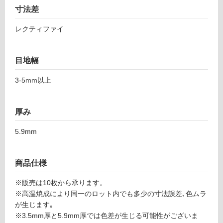
音・床暖
0
寸法差
1
対
0
レクティファイ
応
0
し
6
て
目地幅
ア
い
ナ
る
3-5mm以上
プ
対
ル
応
ナ
厚み
し
ネ
て
グ
5.9mm
い
ロ
る
1
が
0
商品仕様
制
0
限
0-
※販売は10枚から承ります。
あ
3
※高温焼成により同一のロット内でも多少の寸法誤差､色ムラ
り
0
が生じます｡
の
0
※3.5mm厚と5.9mm厚では色差が生じる可能性がございま
為