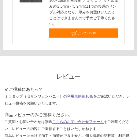
100×200mm角程度
／
ネグロ
／
タイル厚
応
みのt3.5mm・t5.9mmは1つの共通のサン
プル対応となり、厚みをお選びいただく
し
ことはできませんので予めご了承くださ
て
い。
い
な
サンプルBOX
い
レビュー
※ご投稿にあたって
ミラタップ（旧サンワカンパニー）の
利用規約第10条
をご確認いただき、レ
ビュー投稿をお願いいたします。
商品レビューのみご投稿ください。
ご質問・お問い合わせは別途
こちらのお問い合わせフォーム
をご利用くださ
い。レビューの内容にご返信することはいたしかねます。
商品レビューは当社で加工・加筆ができません。個人情報の記載等、利用規