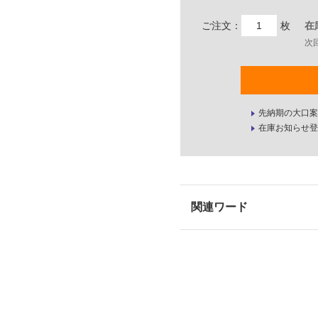
ご注文：
枚
在
次
先納期の大口案
在庫お知らせ登