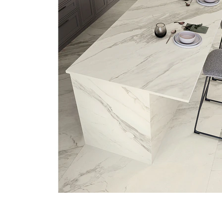
タイル
フローリ
ング
屋内床・