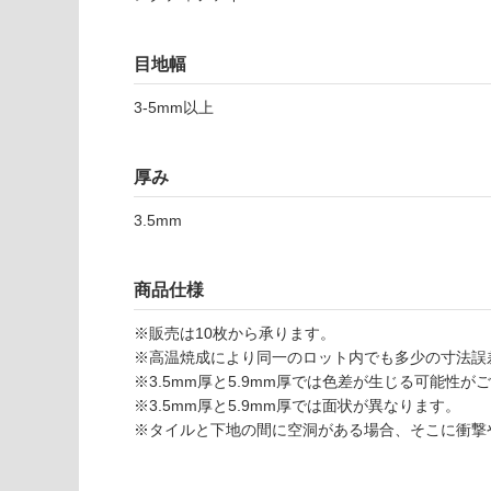
使用不
い
可
対
目地幅
応
し
3-5mm以上
て
S
い
L
厚み
な
0
い
1
3.5mm
0
0
7
商品仕様
カ
※販売は10枚から承ります。
ラ
※高温焼成により同一のロット内でも多少の寸法誤
カ
※3.5mm厚と5.9mm厚では色差が生じる可能性が
ッ
※3.5mm厚と5.9mm厚では面状が異なります。
タ
※タイルと下地の間に空洞がある場合、そこに衝撃
ソ
フ
ト