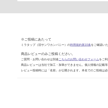
1
2
0
0-
2
6
0
※ご投稿にあたって
0
t
ミラタップ（旧サンワカンパニー）の
利用規約第10条
をご確認い
3.
商品レビューのみご投稿ください。
5
ご質問・お問い合わせは別途
こちらのお問い合わせフォーム
をご利
-
商品レビューは当社で加工・加筆ができません。個人情報の記載等
レビュー投稿時には「名前」が公開されます。本名でのご投稿は必
運
賃
合
計
:
¥0/
枚