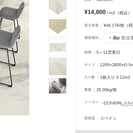
¥14,800
/ m2（税込）
¥46,176/枚（
発注単価
配送
運賃種別
5～11営業日
納期
1200×2600×t
サイズ
1枚入り 3.12m2
入り数
25.00kg/枚
重量
メーカー
スペイン
原産国