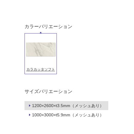
屋外床・
土足・遮
浴室床・
音・床暖
駐車場
カラーバリエーション
対
非
応
常
し
に
て
適
い
し
る
て
い
カラカッタソフト
対
る
応
し
適
て
し
サイズバリエーション
い
て
る
い
1200×2600×t3.5mm（メッシュあり）
が
る
1000×3000×t5.9mm（メッシュあり）
制
が
限
注
あ
意