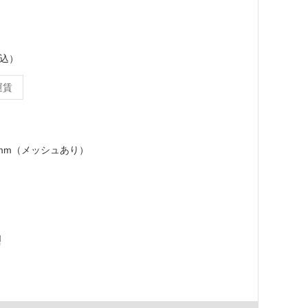
税込）
運賃
3.5mm（メッシュあり）