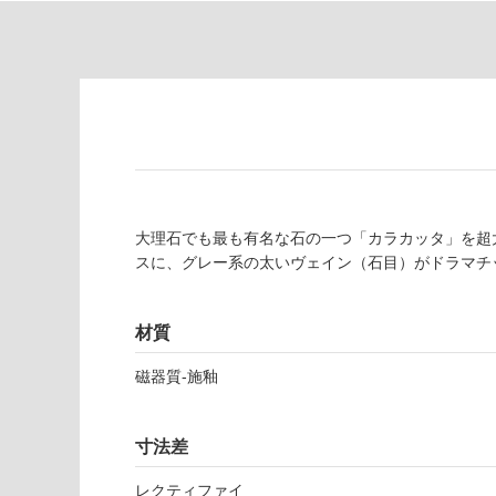
り
が
の
必
為
要
注
適
意
し
が
て
必
い
要
な
※
い
商
大理石でも最も有名な石の一つ「カラカッタ」を超
屋内壁・屋外
品
スに、グレー系の太いヴェイン（石目）がドラマチ
壁・浴室壁
仕
様
使用可
欄
材質
能
を
ご
磁器質-施釉
使用可
確
能
認
寸法差
(寒冷地
く
以外)
だ
レクティファイ
さ