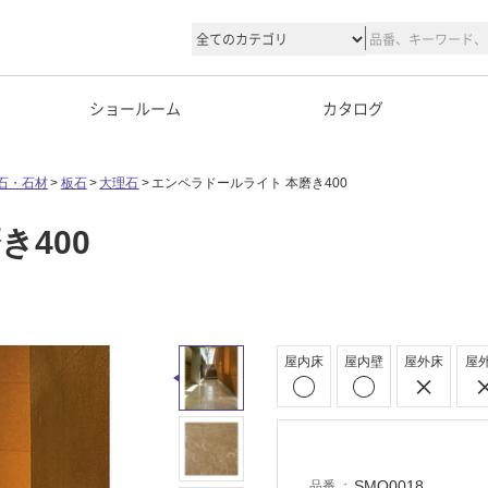
ショールーム
カタログ
石・石材
板石
大理石
エンペラドールライト 本磨き400
き400
屋内床
屋内壁
屋外床
屋
SMO0018
品番