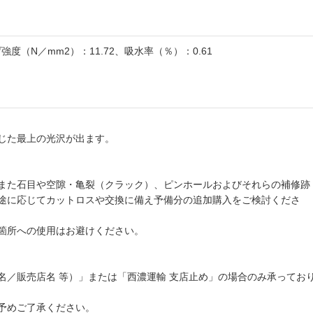
げ強度（N／mm2）：11.72、吸水率（％）：0.61
じた最上の光沢が出ます。
また石目や空隙・亀裂（クラック）、ピンホールおよびそれらの補修跡
途に応じてカットロスや交換に備え予備分の追加購入をご検討くださ
箇所への使用はお避けください。
名／販売店名 等）」または「西濃運輸 支店止め」の場合のみ承ってお
予めご了承ください。