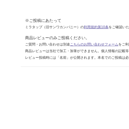
賃
合
計
:
※ご投稿にあたって
¥2,
ミラタップ（旧サンワカンパニー）の
利用規約第10条
をご確認い
11
商品レビューのみご投稿ください。
0/
ご質問・お問い合わせは別途
こちらのお問い合わせフォーム
をご利
ケ
商品レビューは当社で加工・加筆ができません。個人情報の記載等
ー
ス
レビュー投稿時には「名前」が公開されます。本名でのご投稿は必