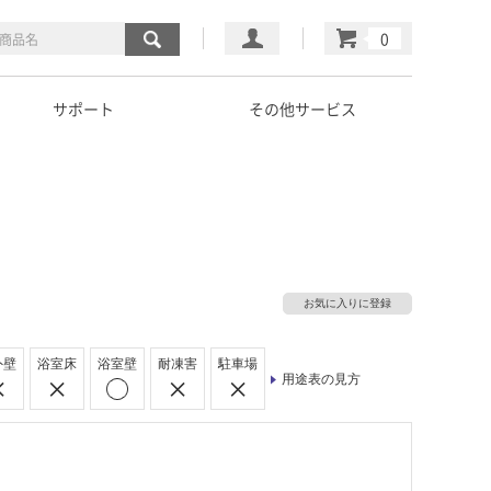
マイページ
カート
サポート
その他サービス
お気に入りに登録
外壁
浴室床
浴室壁
耐凍害
駐車場
用途表の見方