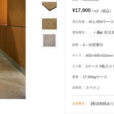
¥17,900
/ m2（税込）
¥11,456/ケ
発注単価
配送
運賃種別
4～10営業日
納期
400×400×t15mm
サイズ
1ケース 4枚入り 0
入り数
27.00kg/ケース
重量
スペイン
原産国
【配送制限あり
注意事項