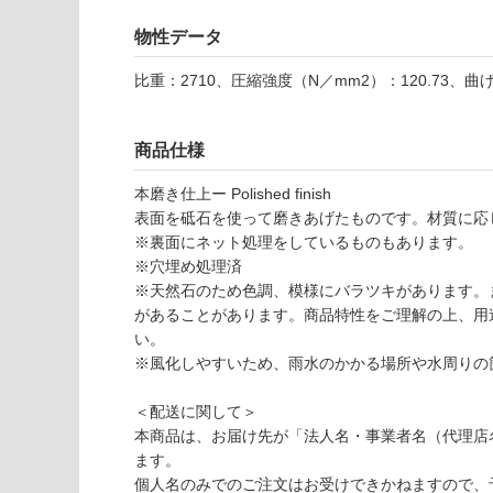
様
使用可
欄
能
物性データ
を
ご
比重：2710、圧縮強度（N／mm2）：120.73、曲
使用可
確
能
認
(寒冷地
く
商品仕様
以外)
だ
本磨き仕上ー Polished finish
さ
使用不
表面を砥石を使って磨きあげたものです。材質に応
い
可
※裏面にネット処理をしているものもあります。
対
※穴埋め処理済
応
※天然石のため色調、模様にバラツキがあります。
S
し
があることがあります。商品特性をご理解の上、用
M
て
い。
O
い
※風化しやすいため、雨水のかかる場所や水周りの
0
な
0
い
＜配送に関して＞
1
本商品は、お届け先が「法人名・事業者名（代理店
8
ます。
エ
個人名のみでのご注文はお受けできかねますので、