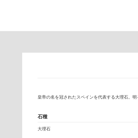
し
適
て
し
い
て
る
い
が
る
制
が
限
注
あ
意
り
が
の
必
為
要
注
適
意
し
が
て
皇帝の名を冠されたスペインを代表する大理石。明
必
い
要
な
※
い
石種
商
屋内壁・屋外
品
大理石
壁・浴室壁
仕