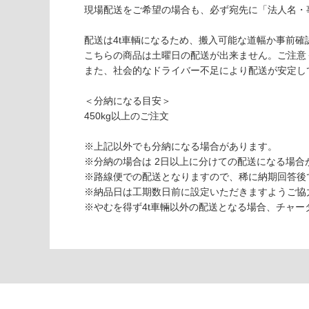
ン
現場配送をご希望の場合も、必ず宛先に「法人名・
ペ
ラ
配送は4t車輌になるため、搬入可能な道幅か事前確
ド
こちらの商品は土曜日の配送が出来ません。ご注意
ー
また、社会的なドライバー不足により配送が安定し
ル
ラ
＜分納になる目安＞
イ
450kg以上のご注文
ト
本
※上記以外でも分納になる場合があります。
磨
※分納の場合は 2日以上に分けての配送になる場合
き
※路線便での配送となりますので、稀に納期回答後
4
※納品日は工期数日前に設定いただきますようご協
0
※やむを得ず4t車輛以外の配送となる場合、チャ
0
運賃表
S
運