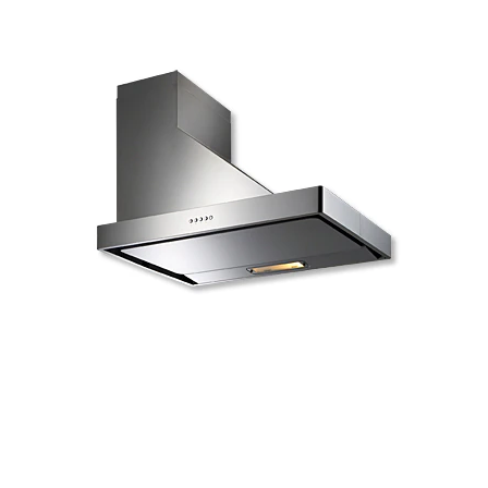
t
ム
修理お問い合わせ
クレーム公開
i
自分らしい家づくり
最高のリノベ会社が
みつ
照明
ペット用品
n
横浜スマート
ショールー
SUVACO
かる
リノベりす
g
ム
ウェルビーみのお
HDC
説明書・図面検索
水まわり
3年保証
BOX
内装用建材
パネル・壁材
お役立ち情報
住まいの
スタイリング
タ
ロートアイアン
天然石・石材
アイデア
イ
ミラタップ
チャンネル
メンテナンス・
施工材
新商品
オンライン相談
ル
屋
内
床・
屋
外
床・
浴