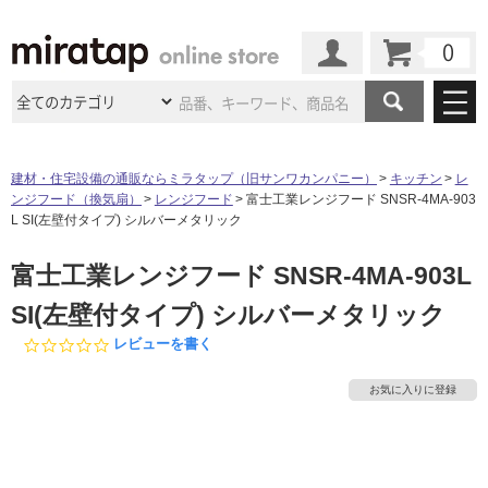
カート
マイページ
商品カテゴリ
建材・住宅設備の通販ならミラタップ（旧サンワカンパニー）
キッチン
レ
ンジフード（換気扇）
レンジフード
富士工業レンジフード SNSR-4MA-903
施工事例
洗面所・水回り
タイル
L SI(左壁付タイプ) シルバーメタリック
ショールーム
施工事例
法人案件納入事例
富士工業レンジフード SNSR-4MA-903L
キッチン
浴室（風呂・
バスルー
ム）・
トイレ
ショールームの
ご案内
東京
ショールーム
SI(左壁付タイプ) シルバーメタリック
ミラタップ
のあるくらし
お客様訪問
インタビュー
ドア（扉）・
建具・玄関
サポート
0.
レビューを書く
扉
エクステリア
（外構）
大阪
ショールーム
仙台
ショールーム
0
店舗・施設事例
s
その他サービス
お気に入りに登録
ご利用ガイド
初めての方へ
t
ウッドデッキ
フローリング・
床材
a
名古屋
ショールーム
京都
ショールーム
r
ミラタップと
創る家
工事会社紹介
Coziコンシ
よくある質問
お問い合わせ
r
ASOLIE
ェルジュ
収納
インテリア・
家具
a
福岡
ショールーム
札幌スマート
ショールー