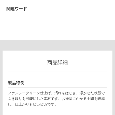
浴
室
壁
使
用
可
能
使
用
商品詳細
可
能
(寒
冷
製品特長
地
以
ファンシークリーン仕上げ、汚れをはじき、浮かせた状態で
外)
ふき取りを可能にした素材です。お掃除にかかる手間を軽減
使
し、仕上がりもピカピカです。
用