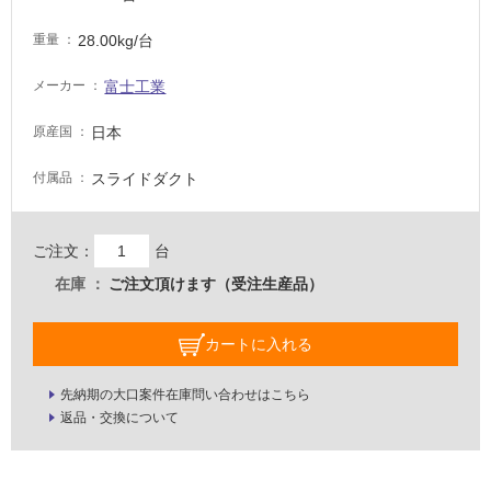
注
28.00kg/台
重量
意
が
富士工業
メーカー
必
要
日本
原産国
適
し
スライドダクト
付属品
て
い
な
ご注文：
台
い
在庫
ご注文頂けます（受注生産品）
屋
カートに入れる
内
壁・
先納期の大口案件在庫問い合わせはこちら
屋
返品・交換について
外
壁・