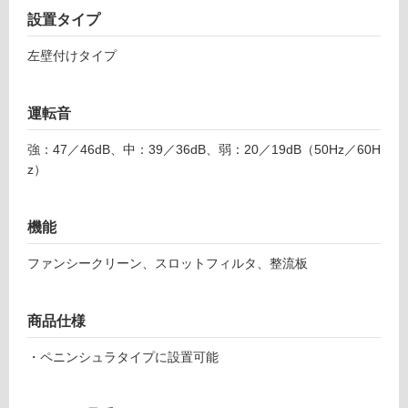
不
設置タイプ
可
左壁付けタイプ
フ
運転音
ロ
強：47／46dB、中：39／36dB、弱：20／19dB（50Hz／60H
S
z）
R
ー
4
M
機能
リ
A
9
ファンシークリーン、スロットフィルタ、整流板
0
ン
3
L
商品仕様
グ
S
富
・ペニンシュラタイプに設置可能
土足・遮
士
工
音・床暖