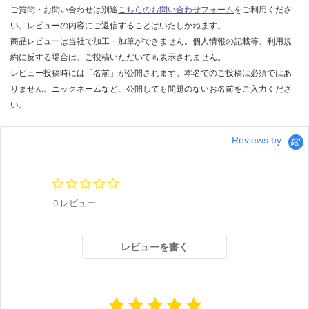
04
応
ご質問・お問い合わせは別途
こちらのお問い合わせフォーム
をご利用くださ
0/
し
い。レビューの内容にご返信することはいたしかねます。
台
て
商品レビューは当社で加工・加筆ができません。個人情報の記載等、利用規
い
約に反する場合は、ご投稿いただいても表示されません。
な
レビュー投稿時には「名前」が公開されます。本名でのご投稿は必須ではあ
い
りません。ニックネームなど、公開しても問題のないお名前をご入力くださ
い。
Reviews by
0.
0
0 レビュー
s
t
a
r
レビューを書く
r
a
t
i
n