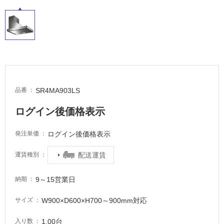
室
床・
駐
車
場
非
常
SR4MA903LS
品番
に
適
ログイン後価格表示
し
て
ログイン後価格表示
発注単価
い
る
配送運賃
運賃種別
適
し
9～15営業日
納期
て
W900×D600×H700～900mm対応
サイズ
い
る
1.00台
入り数
が