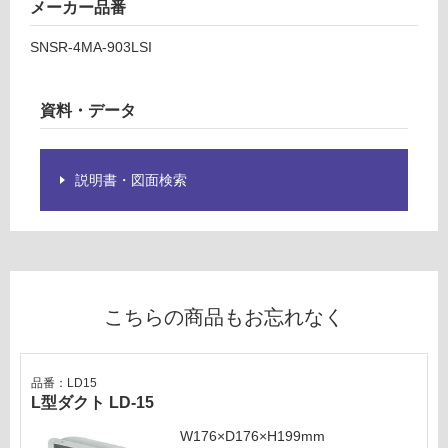
メーカー品番
業
対
レ
応
SNSR-4MA-903LSI
ン
し
ジ
て
フ
資料・データ
い
ー
る
ド
SN
対
説明書・図面検索
SR
応
-4
し
M
て
A-
い
90
る
3L
が
こちらの商品もお忘れなく
SI
制
(左
限
壁
あ
付
品番：LD15
り
L型ダクト LD-15
タ
の
イ
為
W176×D176×H199mm
プ)