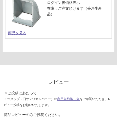
注
ログイン後価格表示
シ
意
在庫：ご注文頂けます（受注生産
ル
が
品）
バ
必
ー
要
メ
※
商品を見る
タ
商
リ
品
ッ
仕
ク
様
欄
運賃表
を
U
ご
確
認
レビュー
運
く
賃
だ
※ご投稿にあたって
合
さ
ミラタップ（旧サンワカンパニー）の
利用規約第10条
をご確認いただき、レ
計
い
ビュー投稿をお願いいたします。
:
¥5,
対
商品レビューのみご投稿ください。