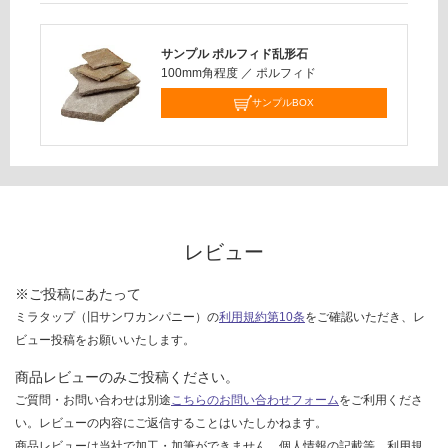
運
限
賃
あ
合
り
サンプル ポルフィド乱形石
計
の
100mm角程度
／
ポルフィド
:
為
サンプルBOX
¥0/
注
ク
意
レ
が
ー
必
ト
要
※
レビュー
商
品
仕
※ご投稿にあたって
様
ミラタップ（旧サンワカンパニー）の
利用規約第10条
をご確認いただき、レ
欄
ビュー投稿をお願いいたします。
を
商品レビューのみご投稿ください。
ご
ご質問・お問い合わせは別途
こちらのお問い合わせフォーム
をご利用くださ
確
い。レビューの内容にご返信することはいたしかねます。
認
商品レビューは当社で加工・加筆ができません。個人情報の記載等、利用規
く