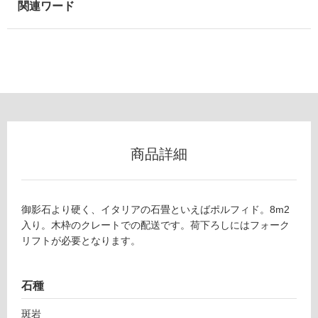
以
外)
使
用
不
可
商品詳細
フ
ロ
御影石より硬く、イタリアの石畳といえばポルフィド。8m2
入り。木枠のクレートでの配送です。荷下ろしにはフォーク
ー
リフトが必要となります。
リ
石種
ン
斑岩