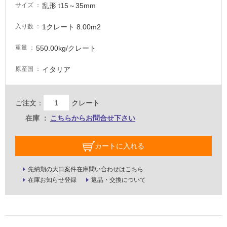
乱形 t15～35mm
サイズ
壁・
屋
1クレート 8.00m2
入り数
外
550.00kg/クレート
重量
壁・
浴
イタリア
原産国
室
壁
ご注文：
クレート
使
在庫
こちらからお問合せ下さい
用
可
能
カートに入れる
使
用
先納期の大口案件在庫問い合わせはこちら
可
在庫お知らせ登録
返品・交換について
能
(寒
冷
地