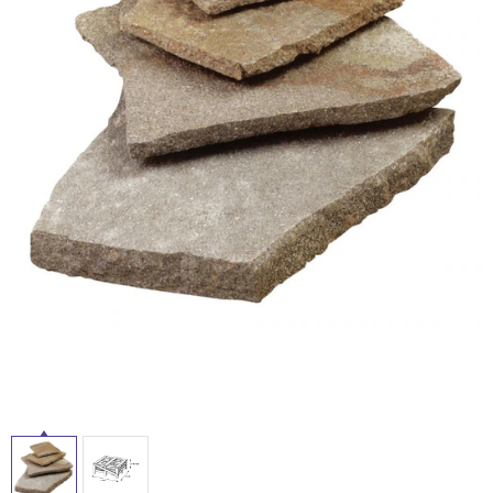
ム
修理お問い合わせ
クレーム公開
屋
自分らしい家づくり
最高のリノベ会社が
みつ
照明
ペット用品
横浜スマート
ショールー
外
SUVACO
かる
リノベりす
ム
ウェルビーみのお
HDC
説明書・図面検索
水まわり
3年保証
床・
BOX
内装用建材
パネル・壁材
浴
お役立ち情報
住まいの
スタイリング
室
ロートアイアン
天然石・石材
アイデア
床・
ミラタップ
チャンネル
駐
メンテナンス・
施工材
新商品
オンライン相談
車
場
非
常
に
適
し
て
い
る