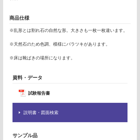
グ
S
商品仕様
R
土足・遮
K
※乱形とは割れ石の自然な形。大きさも一枚一枚違います。
音・床暖
0
0
対
※天然石のため色調、模様にバラツキがあります。
0
応
7
し
※床は靴ばきの場所になります。
ポ
て
ル
い
フ
る
資料・データ
ィ
対
ド
試験報告書
応
乱
し
形
て
石
説明書・図面検索
い
る
要確認
が
サンプル品
制