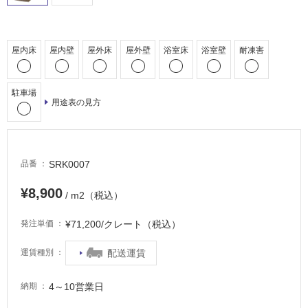
適
し
て
い
屋内床
屋内壁
屋外床
屋外壁
浴室床
浴室壁
耐凍害
る
が
注
駐車場
用途表の見方
意
が
必
要
SRK0007
品番
適
し
¥8,900
/ m2（税込）
て
い
¥71,200/クレート（税込）
発注単価
な
い
配送運賃
運賃種別
屋
4～10営業日
納期
内