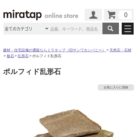
カート
マイページ
商品カテゴリ
建材・住宅設備の通販ならミラタップ（旧サンワカンパニー）
天然石・石材
板石
乱形石
ポルフィド乱形石
施工事例
洗面所・水回り
タイル
ポルフィド乱形石
ショールーム
タ
施工事例
法人案件納入事例
キッチン
浴室（風呂・
バスルー
ム）・
トイレ
ショールームの
ご案内
東京
ショールーム
イ
お気に入りに登録
ミラタップ
のあるくらし
お客様訪問
インタビュー
ドア（扉）・
建具・玄関
サポート
扉
エクステリア
（外構）
大阪
ショールーム
仙台
ショールーム
ル
店舗・施設事例
その他サービス
ご利用ガイド
初めての方へ
ウッドデッキ
フローリング・
床材
名古屋
ショールーム
京都
ショールーム
屋
ミラタップと
創る家
工事会社紹介
Coziコンシ
よくある質問
お問い合わせ
内
ASOLIE
ェルジュ
収納
インテリア・
家具
福岡
ショールーム
札幌スマート
ショールー
床・