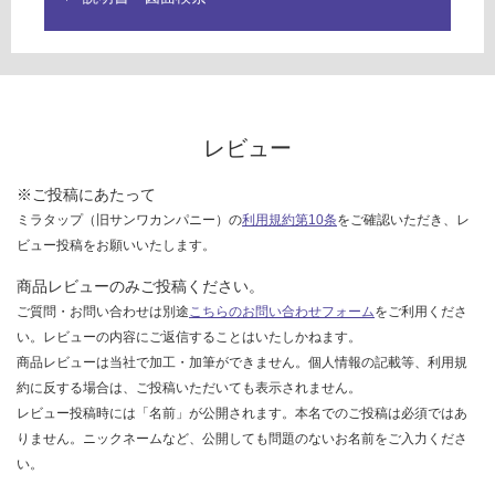
運賃表
限
G
あ
り
の
運
為
賃
注
合
レビュー
意
計
が
:
※ご投稿にあたって
必
¥8
ミラタップ（旧サンワカンパニー）の
利用規約第10条
をご確認いただき、レ
要
9
ビュー投稿をお願いいたします。
※
0/
商
枚
商品レビューのみご投稿ください。
品
ご質問・お問い合わせは別途
こちらのお問い合わせフォーム
をご利用くださ
仕
い。レビューの内容にご返信することはいたしかねます。
様
商品レビューは当社で加工・加筆ができません。個人情報の記載等、利用規
欄
約に反する場合は、ご投稿いただいても表示されません。
を
レビュー投稿時には「名前」が公開されます。本名でのご投稿は必須ではあ
ご
りません。ニックネームなど、公開しても問題のないお名前をご入力くださ
確
い。
認
く