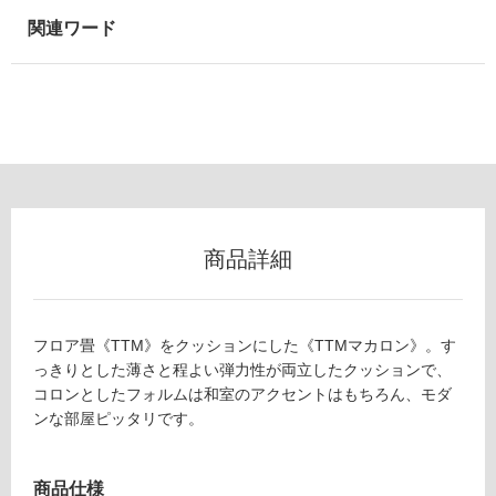
以
外)
使
用
不
可
フ
商品詳細
ロ
フロア畳《TTM》をクッションにした《TTMマカロン》。す
ー
Z
っきりとした薄さと程よい弾力性が両立したクッションで、
A
コロンとしたフォルムは和室のアクセントはもちろん、モダ
0
リ
ンな部屋ピッタリです。
8
2
ン
8
商品仕様