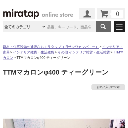
カート
マイページ
商品カテゴリ
建材・住宅設備の通販ならミラタップ（旧サンワカンパニー）
インテリア・
家具
インテリア雑貨・生活雑貨
その他 インテリア雑貨・生活雑貨
TTMマ
施工事例
洗面所・水回り
タイル
カロン
TTMマカロンφ400 ティーグリーン
ショールーム
タ
施工事例
法人案件納入事例
TTMマカロンφ400 ティーグリーン
キッチン
浴室（風呂・
バスルー
ム）・
トイレ
ショールームの
ご案内
東京
ショールーム
イ
ミラタップ
のあるくらし
お客様訪問
インタビュー
ドア（扉）・
建具・玄関
お気に入りに登録
サポート
扉
エクステリア
（外構）
大阪
ショールーム
仙台
ショールーム
ル
店舗・施設事例
その他サービス
ご利用ガイド
初めての方へ
ウッドデッキ
フローリング・
床材
名古屋
ショールーム
京都
ショールーム
屋
ミラタップと
創る家
工事会社紹介
Coziコンシ
よくある質問
お問い合わせ
内
ASOLIE
ェルジュ
収納
インテリア・
家具
福岡
ショールーム
札幌スマート
ショールー
床・