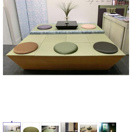
ム
修理お問い合わせ
クレーム公開
屋
自分らしい家づくり
最高のリノベ会社が
みつ
照明
ペット用品
横浜スマート
ショールー
外
SUVACO
かる
リノベりす
ム
ウェルビーみのお
HDC
説明書・図面検索
水まわり
3年保証
床・
BOX
内装用建材
パネル・壁材
浴
お役立ち情報
住まいの
スタイリング
室
ロートアイアン
天然石・石材
アイデア
床・
ミラタップ
チャンネル
駐
メンテナンス・
施工材
新商品
オンライン相談
車
場
非
常
に
適
し
て
い
る