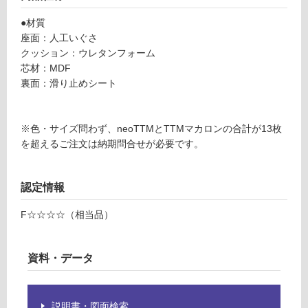
9
グ
T
●材質
T
座面：人工いぐさ
M
土足・遮
クッション：ウレタンフォーム
マ
芯材：MDF
音・床暖
カ
裏面：滑り止めシート
対
ロ
応
ン
し
φ
※色・サイズ問わず、neoTTMとTTMマカロンの合計が13枚
て
4
を超えるご注文は納期問合せが必要です。
い
0
る
0
認定情報
テ
対
ィ
応
F☆☆☆☆（相当品）
ー
し
グ
て
リ
い
資料・データ
ー
る
ン
が
制
説明書・図面検索