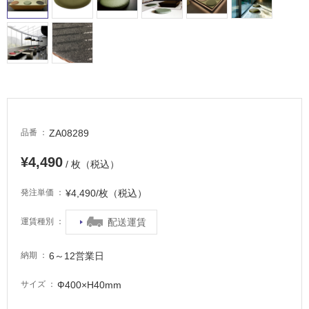
適
し
て
い
る
が
注
意
が
ZA08289
品番
必
要
¥4,490
/ 枚（税込）
適
し
¥4,490/枚（税込）
発注単価
て
い
配送運賃
運賃種別
な
い
6～12営業日
納期
Ф400×H40mm
サイズ
屋
内