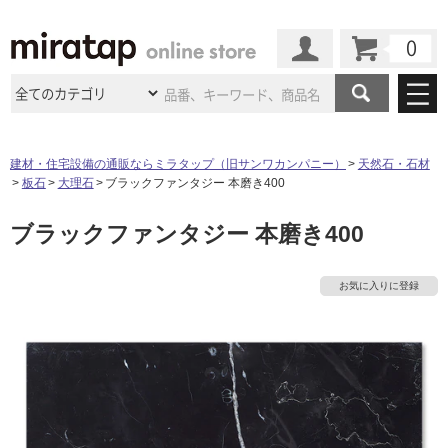
カート
マイページ
商品カテゴリ
建材・住宅設備の通販ならミラタップ（旧サンワカンパニー）
天然石・石材
板石
大理石
ブラックファンタジー 本磨き400
施工事例
洗面所・水回り
タイル
ブラックファンタジー 本磨き400
ショールーム
施工事例
法人案件納入事例
キッチン
浴室（風呂・
バスルー
ム）・
トイレ
ショールームの
ご案内
東京
ショールーム
お気に入りに登録
ミラタップ
のあるくらし
お客様訪問
インタビュー
ドア（扉）・
建具・玄関
サポート
扉
エクステリア
（外構）
大阪
ショールーム
仙台
ショールーム
店舗・施設事例
その他サービス
ご利用ガイド
初めての方へ
ウッドデッキ
フローリング・
床材
名古屋
ショールーム
京都
ショールーム
ミラタップと
創る家
工事会社紹介
Coziコンシ
よくある質問
お問い合わせ
ASOLIE
ェルジュ
収納
インテリア・
家具
福岡
ショールーム
札幌スマート
ショールー