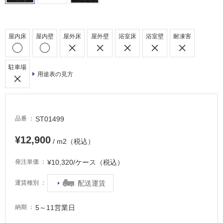
床・
駐
車
屋内床
屋内壁
屋外床
屋外壁
浴室床
浴室壁
耐凍害
場
非
駐車場
用途表の見方
常
に
適
し
ST01499
品番
て
い
¥12,900
/ m2（税込）
る
適
¥10,320/ケース（税込）
発注単価
し
て
配送運賃
運賃種別
い
る
5～11営業日
納期
が