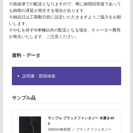
S
意
※路線便での配送となりますので、稀に納期回答後であって
が
も納期の遅延が発生する場合があります。
必
運
※納品日は工期数日前に設定いただきますようご協力をお願
要
賃
いします。
※
合
※やむを得ず4t車輛以外の配送となる場合、チャーター費用
商
計
が発生いたします。ご注意ください。
品
:
仕
¥2,
様
資料・データ
11
欄
0/
を
ケ
ご
ー
説明書・図面検索
確
ス
認
く
サンプル品
だ
さ
い
サンプル ブラックファンタジー 本磨き40
対
0
応
100mm角程度
／
ブラックファンタジー