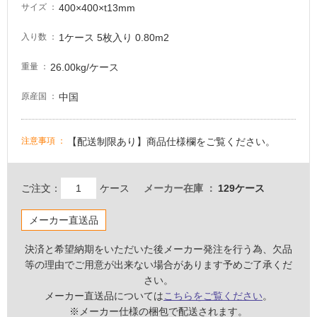
注
400×400×t13mm
サイズ
意
が
1ケース 5枚入り 0.80m2
入り数
必
要
26.00kg/ケース
重量
適
中国
原産国
し
て
い
【配送制限あり】商品仕様欄をご覧ください。
注意事項
な
い
ご注文：
ケース
メーカー在庫
129ケース
屋
内
メーカー直送品
壁・
決済と希望納期をいただいた後メーカー発注を行う為、欠品
屋
等の理由でご用意が出来ない場合があります予めご了承くだ
外
さい。
壁・
メーカー直送品については
こちらをご覧ください
。
浴
※メーカー仕様の梱包で配送されます。