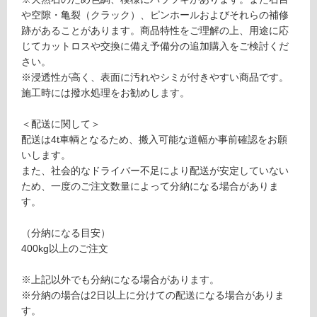
対
9
や空隙・亀裂（クラック）、ピンホールおよびそれらの補修
応
9
跡があることがあります。商品特性をご理解の上、用途に応
し
ブ
じてカットロスや交換に備え予備分の追加購入をご検討くだ
て
ラ
さい。
い
ッ
※浸透性が高く、表面に汚れやシミが付きやすい商品です。
る
ク
施工時には撥水処理をお勧めします。
フ
対
ァ
応
＜配送に関して＞
ン
し
配送は4t車輌となるため、搬入可能な道幅か事前確認をお願
タ
て
いします。
ジ
い
また、社会的なドライバー不足により配送が安定していない
ー
る
ため、一度のご注文数量によって分納になる場合がありま
本
が
す。
磨
制
き
限
（分納になる目安）
4
あ
400kg以上のご注文
0
り
0
の
※上記以外でも分納になる場合があります。
為
※分納の場合は2日以上に分けての配送になる場合がありま
運賃表
注
す。