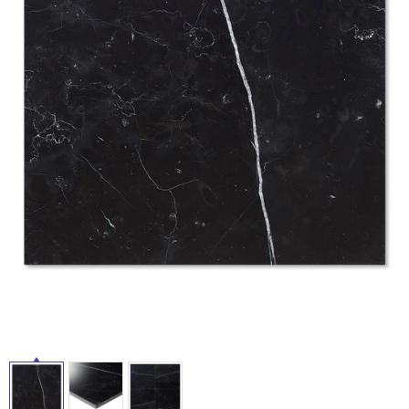
ム
修理お問い合わせ
クレーム公開
自分らしい家づくり
最高のリノベ会社が
みつ
照明
ペット用品
横浜スマート
ショールー
SUVACO
かる
リノベりす
ム
ウェルビーみのお
HDC
説明書・図面検索
水まわり
3年保証
BOX
内装用建材
パネル・壁材
タ
お役立ち情報
住まいの
スタイリング
ロートアイアン
天然石・石材
アイデア
イ
ミラタップ
チャンネル
メンテナンス・
施工材
新商品
オンライン相談
ル
屋
内
床・
屋
外
床・
浴
室