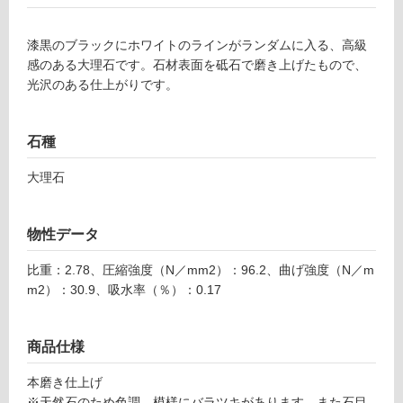
可
漆黒のブラックにホワイトのラインがランダムに入る、高級
感のある大理石です。石材表面を砥石で磨き上げたもので、
フ
光沢のある仕上がりです。
ロ
石種
ー
大理石
リ
物性データ
ン
比重：2.78、圧縮強度（N／mm2）：96.2、曲げ強度（N／m
m2）：30.9、吸水率（％）：0.17
グ
S
T
商品仕様
土足・遮
0
1
音・床暖
本磨き仕上げ
4
※天然石のため色調、模様にバラツキがあります。また石目