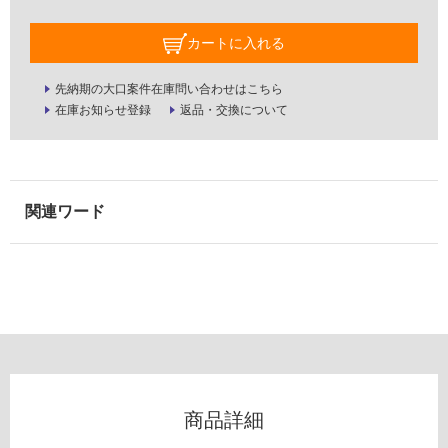
室
壁
カートに入れる
使
先納期の大口案件在庫問い合わせはこちら
用
在庫お知らせ登録
返品・交換について
可
能
使
用
可
能
(寒
冷
地
以
外)
使
用
商品詳細
不