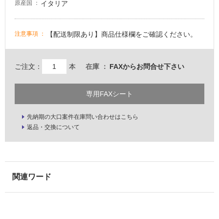
適
イタリア
原産国
し
て
い
【配送制限あり】商品仕様欄をご確認ください。
注意事項
な
い
ご注文：
本
在庫
FAXからお問合せ下さい
屋
内
専用FAXシート
壁・
先納期の大口案件在庫問い合わせはこちら
屋
返品・交換について
外
壁・
浴
室
壁
使
用