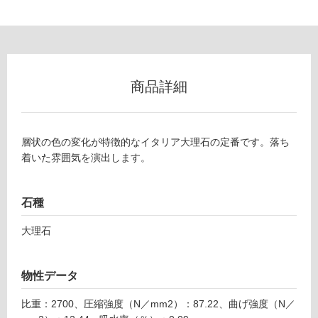
可
能
使
用
可
商品詳細
能
(寒
冷
地
層状の色の変化が特徴的なイタリア大理石の定番です。落ち
以
着いた雰囲気を演出します。
外)
使
石種
用
不
大理石
可
物性データ
フ
比重：2700、圧縮強度（N／mm2）：87.22、曲げ強度（N／