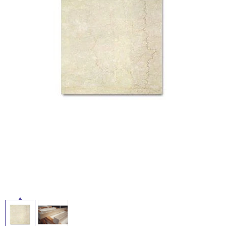
ム
修理お問い合わせ
クレーム公開
自分らしい家づくり
最高のリノベ会社が
みつ
照明
ペット用品
イ
横浜スマート
ショールー
SUVACO
かる
リノベりす
ム
ウェルビーみのお
HDC
説明書・図面検索
水まわり
3年保証
BOX
内装用建材
パネル・壁材
ル
お役立ち情報
住まいの
スタイリング
ロートアイアン
天然石・石材
屋
アイデア
内
ミラタップ
チャンネル
メンテナンス・
施工材
新商品
床・
オンライン相談
屋
外
床・
浴
室
床・
駐
車
場