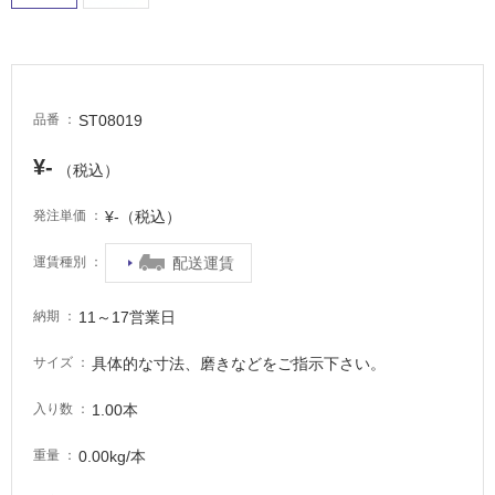
非
常
に
適
し
ST08019
品番
て
い
¥-
（税込）
る
¥-（税込）
発注単価
適
し
配送運賃
運賃種別
て
い
る
11～17営業日
納期
が
具体的な寸法、磨きなどをご指示下さい。
サイズ
注
意
1.00本
入り数
が
必
0.00kg/本
重量
要