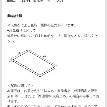
mm2）：12.44、吸水率（％）：0.09
ロ
商品仕様
ー
※天然石による色調、模様の差異が有ります。
リ
■お見積りに関して
規格外の框については具体的な寸法、磨きなどをご指示くだ
ン
さい。
グ
土足・遮
S
音・床暖
T
対
0
応
＜配送に関して＞
8
し
本商品は、お届け先が「法人名・事業者名（代理店名／販売
0
て
店名 等）」または「西濃運輸 支店止め」の場合のみ承ってお
1
い
ります。
9
る
個人名のみでのご注文はお受けできかねますので、予めご了