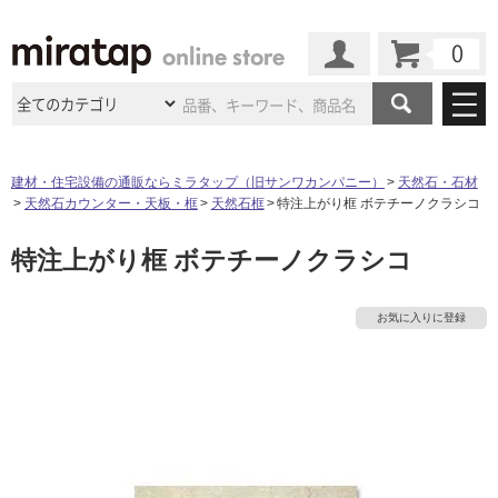
カート
マイページ
商品カテゴリ
建材・住宅設備の通販ならミラタップ（旧サンワカンパニー）
天然石・石材
天然石カウンター・天板・框
天然石框
特注上がり框 ボテチーノクラシコ
施工事例
洗面所・水回り
タイル
特注上がり框 ボテチーノクラシコ
ショールーム
施工事例
法人案件納入事例
キッチン
浴室（風呂・
バスルー
ム）・
トイレ
ショールームの
ご案内
東京
ショールーム
お気に入りに登録
ミラタップ
のあるくらし
お客様訪問
インタビュー
ドア（扉）・
建具・玄関
サポート
扉
エクステリア
（外構）
大阪
ショールーム
仙台
ショールーム
店舗・施設事例
その他サービス
ご利用ガイド
初めての方へ
ウッドデッキ
フローリング・
床材
名古屋
ショールーム
京都
ショールーム
ミラタップと
創る家
工事会社紹介
Coziコンシ
よくある質問
お問い合わせ
ASOLIE
ェルジュ
収納
インテリア・
家具
タ
福岡
ショールーム
札幌スマート
ショールー