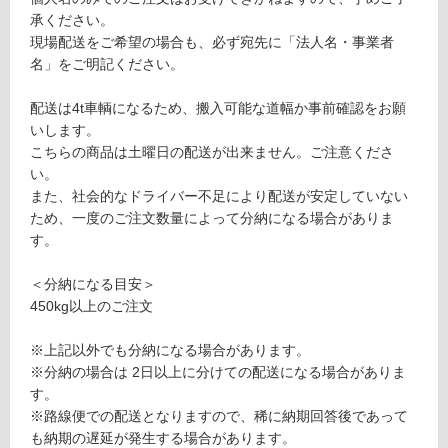
特
承ください。
注
対
現場配送をご希望の場合も、必ず宛先に「法人名・事業者
上
応
名」をご明記ください。
が
し
り
て
配送は4t車輌になるため、搬入可能な道幅か事前確認をお願
框
い
いします。
ボ
る
こちらの商品は土曜日の配送が出来ません。ご注意くださ
テ
が
い。
チ
制
また、社会的なドライバー不足により配送が安定していない
ー
限
ため、一度のご注文数量によって分納になる場合がありま
ノ
あ
す。
ク
り
ラ
の
＜分納になる目安＞
シ
為
450kg以上のご注文
コ
注
意
※上記以外でも分納になる場合があります。
要確認
が
※分納の場合は 2日以上に分けての配送になる場合がありま
必
す。
要
運
※路線便での配送となりますので、稀に納期回答後であって
※
賃
も納期の遅延が発生する場合があります。
商