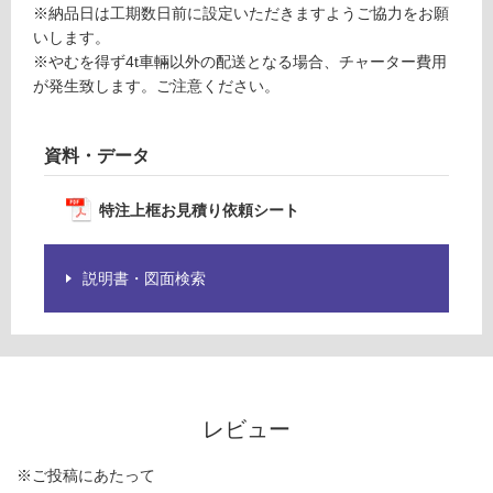
合
※納品日は工期数日前に設定いただきますようご協力をお願
品
計
いします。
仕
:
※やむを得ず4t車輛以外の配送となる場合、チャーター費用
様
¥0/
が発生致します。ご注意ください。
欄
本
を
ご
資料・データ
確
認
特注上框お見積り依頼シート
く
だ
さ
説明書・図面検索
い
対
応
し
て
い
レビュー
な
い
※ご投稿にあたって