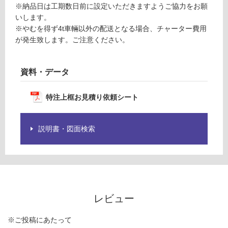
計
※納品日は工期数日前に設定いただきますようご協力をお願
品
:
いします。
仕
¥0/
※やむを得ず4t車輛以外の配送となる場合、チャーター費用
様
本
が発生致します。ご注意ください。
欄
を
ご
資料・データ
確
認
特注上框お見積り依頼シート
く
だ
さ
説明書・図面検索
い
対
応
し
て
い
レビュー
な
い
※ご投稿にあたって