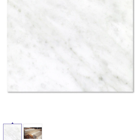
ム
修理お問い合わせ
クレーム公開
自分らしい家づくり
最高のリノベ会社が
みつ
照明
ペット用品
イ
横浜スマート
ショールー
SUVACO
かる
リノベりす
ム
ウェルビーみのお
HDC
説明書・図面検索
水まわり
3年保証
BOX
内装用建材
パネル・壁材
ル
お役立ち情報
住まいの
スタイリング
ロートアイアン
天然石・石材
屋
アイデア
内
ミラタップ
チャンネル
メンテナンス・
施工材
新商品
床・
オンライン相談
屋
外
床・
浴
室
床・
駐
車
場