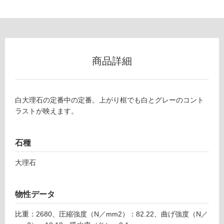
可
能
使
用
可
商品詳細
能
(寒
冷
地
白大理石の定番中の定番。上がり框でも白とグレーのコント
以
ラストが映えます。
外)
使
石種
用
不
大理石
可
物性データ
フ
比重：2680、圧縮強度（N／mm2）：82.22、曲げ強度（N／