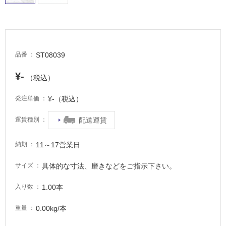
非
常
に
適
し
ST08039
品番
て
い
¥-
（税込）
る
¥-（税込）
発注単価
適
し
配送運賃
運賃種別
て
い
る
11～17営業日
納期
が
具体的な寸法、磨きなどをご指示下さい。
サイズ
注
意
1.00本
入り数
が
必
0.00kg/本
重量
要