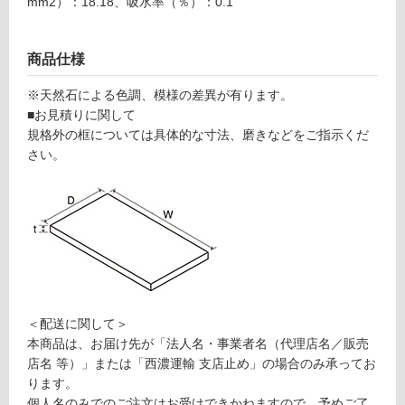
mm2）：18.18、吸水率（％）：0.1
ロ
商品仕様
ー
※天然石による色調、模様の差異が有ります。
リ
■お見積りに関して
規格外の框については具体的な寸法、磨きなどをご指示くだ
ン
さい。
グ
土足・遮
音・床暖
S
対
T
応
＜配送に関して＞
0
し
本商品は、お届け先が「法人名・事業者名（代理店名／販売
8
て
店名 等）」または「西濃運輸 支店止め」の場合のみ承ってお
0
い
ります。
3
る
個人名のみでのご注文はお受けできかねますので、予めご了