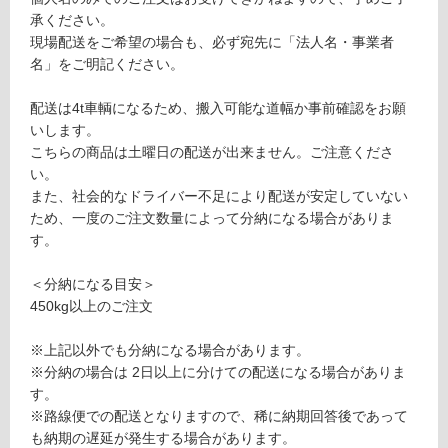
9
承ください。
特
対
現場配送をご希望の場合も、必ず宛先に「法人名・事業者
注
応
名」をご明記ください。
上
し
が
て
配送は4t車輌になるため、搬入可能な道幅か事前確認をお願
り
い
いします。
框
る
こちらの商品は土曜日の配送が出来ません。ご注意くださ
ビ
が
い。
ア
制
また、社会的なドライバー不足により配送が安定していない
ン
限
ため、一度のご注文数量によって分納になる場合がありま
コ
あ
す。
カ
り
ラ
の
＜分納になる目安＞
ラ
為
450kg以上のご注文
注
要確認
意
※上記以外でも分納になる場合があります。
が
※分納の場合は 2日以上に分けての配送になる場合がありま
必
運
す。
要
賃
※路線便での配送となりますので、稀に納期回答後であって
※
合
も納期の遅延が発生する場合があります。
商