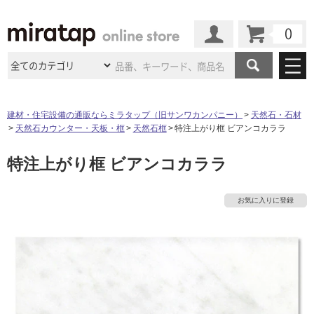
カート
マイページ
商品カテゴリ
建材・住宅設備の通販ならミラタップ（旧サンワカンパニー）
天然石・石材
天然石カウンター・天板・框
天然石框
特注上がり框 ビアンコカララ
施工事例
洗面所・水回り
タイル
特注上がり框 ビアンコカララ
ショールーム
施工事例
法人案件納入事例
キッチン
浴室（風呂・
バスルー
ム）・
トイレ
ショールームの
ご案内
東京
ショールーム
お気に入りに登録
ミラタップ
のあるくらし
お客様訪問
インタビュー
ドア（扉）・
建具・玄関
サポート
扉
エクステリア
（外構）
大阪
ショールーム
仙台
ショールーム
店舗・施設事例
その他サービス
ご利用ガイド
初めての方へ
ウッドデッキ
フローリング・
床材
名古屋
ショールーム
京都
ショールーム
ミラタップと
創る家
工事会社紹介
Coziコンシ
よくある質問
お問い合わせ
ASOLIE
ェルジュ
収納
インテリア・
家具
タ
福岡
ショールーム
札幌スマート
ショールー