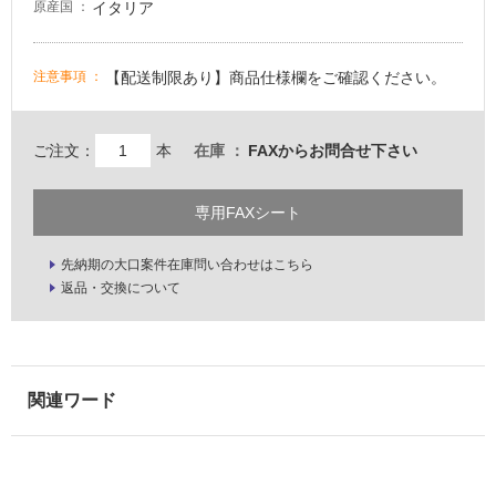
適
イタリア
原産国
し
て
い
【配送制限あり】商品仕様欄をご確認ください。
注意事項
な
い
ご注文：
本
在庫
FAXからお問合せ下さい
屋
内
専用FAXシート
壁・
先納期の大口案件在庫問い合わせはこちら
屋
返品・交換について
外
壁・
浴
室
壁
使
用