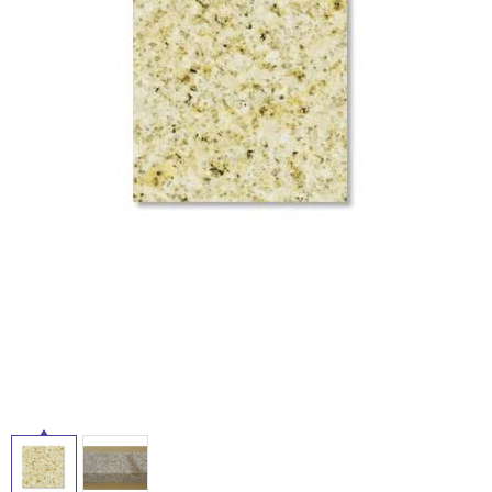
ム
修理お問い合わせ
クレーム公開
ル
自分らしい家づくり
最高のリノベ会社が
みつ
照明
ペット用品
横浜スマート
ショールー
SUVACO
かる
リノベりす
ム
ウェルビーみのお
HDC
説明書・図面検索
水まわり
3年保証
屋
BOX
内装用建材
パネル・壁材
内
お役立ち情報
住まいの
スタイリング
床・
ロートアイアン
天然石・石材
アイデア
屋
ミラタップ
チャンネル
外
メンテナンス・
施工材
新商品
オンライン相談
床・
浴
室
床・
駐
車
場
非
常
に