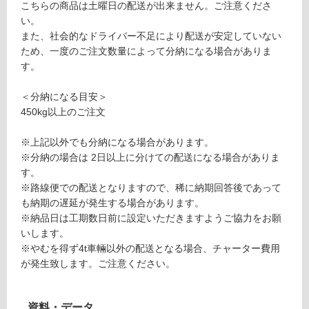
こちらの商品は土曜日の配送が出来ません。ご注意くださ
ス
し
い。
テ
て
また、社会的なドライバー不足により配送が安定していない
ッ
い
ため、一度のご注文数量によって分納になる場合がありま
ド
る
す。
框
が
5
制
＜分納になる目安＞
0
限
450kg以上のご注文
あ
運賃表
り
※上記以外でも分納になる場合があります。
E
の
※分納の場合は 2日以上に分けての配送になる場合がありま
為
す。
注
運
※路線便での配送となりますので、稀に納期回答後であって
意
賃
も納期の遅延が発生する場合があります。
が
合
※納品日は工期数日前に設定いただきますようご協力をお願
必
計
いします。
要
:
※やむを得ず4t車輛以外の配送となる場合、チャーター費用
※
¥1,
が発生致します。ご注意ください。
商
65
品
0/
仕
本
資料・データ