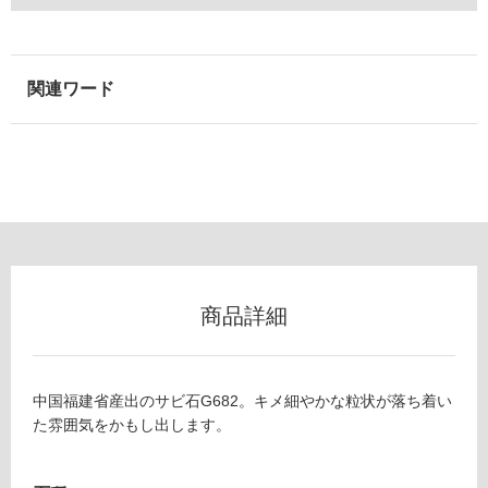
用
可
能
(寒
冷
地
以
外)
使
用
不
可
商品詳細
フ
中国福建省産出のサビ石G682。キメ細やかな粒状が落ち着い
た雰囲気をかもし出します。
ロ