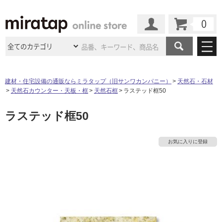
カート
マイページ
商品カテゴリ
建材・住宅設備の通販ならミラタップ（旧サンワカンパニー）
天然石・石材
天然石カウンター・天板・框
天然石框
ラステッド框50
施工事例
洗面所・水回り
タイル
ラステッド框50
ショールーム
施工事例
法人案件納入事例
キッチン
浴室（風呂・
バスルー
ム）・
トイレ
ショールームの
ご案内
東京
ショールーム
お気に入りに登録
ミラタップ
のあるくらし
お客様訪問
インタビュー
ドア（扉）・
建具・玄関
サポート
扉
エクステリア
（外構）
大阪
ショールーム
仙台
ショールーム
店舗・施設事例
その他サービス
ご利用ガイド
初めての方へ
ウッドデッキ
フローリング・
床材
タ
名古屋
ショールーム
京都
ショールーム
ミラタップと
創る家
工事会社紹介
Coziコンシ
よくある質問
お問い合わせ
ASOLIE
ェルジュ
イ
収納
インテリア・
家具
福岡
ショールーム
札幌スマート
ショールー