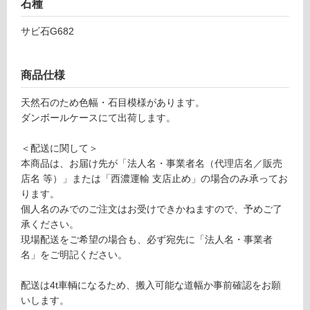
石種
ー
サビ石G682
リ
商品仕様
ン
天然石のため色幅・石目模様があります。
グ
ダンボールケースにて出荷します。
土足・遮
＜配送に関して＞
本商品は、お届け先が「法人名・事業者名（代理店名／販売
音・床暖
店名 等）」または「西濃運輸 支店止め」の場合のみ承ってお
対
ります。
S
応
個人名のみでのご注文はお受けできかねますので、予めご了
T
し
承ください。
1
て
現場配送をご希望の場合も、必ず宛先に「法人名・事業者
2
い
名」をご明記ください。
0
る
2
配送は4t車輌になるため、搬入可能な道幅か事前確認をお願
1
対
いします。
ラ
応