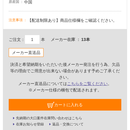
中国
原産国
い
な
い
【配送制限あり】商品仕様欄をご確認ください。
注意事項
屋
内
ご注文：
本
メーカー在庫
13本
壁・
メーカー直送品
屋
外
決済と希望納期をいただいた後メーカー発注を行う為、欠品
壁・
等の理由でご用意が出来ない場合があります予めご了承くだ
浴
さい。
室
メーカー直送品については
こちらをご覧ください
。
※メーカー仕様の梱包で配送されます。
壁
使
カートに入れる
用
可
先納期の大口案件在庫問い合わせはこちら
能
在庫お知らせ登録
返品・交換について
使