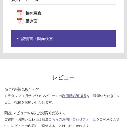
様
欄
梱包写真
を
ご
磨き面
確
認
説明書・図面検索
く
だ
さ
い
対
応
レビュー
し
て
※ご投稿にあたって
い
ミラタップ（旧サンワカンパニー）の
利用規約第10条
をご確認いただき、レ
な
ビュー投稿をお願いいたします。
い
商品レビューのみご投稿ください。
ご質問・お問い合わせは別途
こちらのお問い合わせフォーム
をご利用くださ
い。レビューの内容にご返信することはいたしかねます。