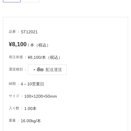
適
し
て
い
る
ST12021
品番
適
¥8,100
/ 本（税込）
し
て
¥8,100/本（税込）
発注単価
い
る
配送運賃
運賃種別
が
注
4～10営業日
納期
意
が
100×1200×50mm
サイズ
必
要
1.00本
入り数
適
16.00kg/本
重量
し
て