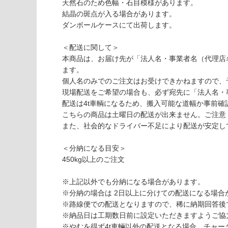
以外)
だ
天然石のため色幅・石目模様があります。
さ
結晶の斑点が入る場合があります。
使用不
い
ダンボールケースにて出荷します。
可
対
＜配送に関して＞
応
本商品は、お届け先が「法人名・事業者名（代理店
し
ます。
て
個人名のみでのご注文はお受けできかねますので、
い
現場配送をご希望の場合も、必ず宛先に「法人名・
な
配送は4t車輌になるため、搬入可能な道幅か事前確
い
S
こちらの商品は土曜日の配送が出来ません。ご注意
T
また、社会的なドライバー不足により配送が安定し
1
2
＜分納になる目安＞
1
450kg以上のご注文
6
1
※上記以外でも分納になる場合があります。
ネ
※分納の場合は 2日以上に分けての配送になる場合
ロ
※路線便での配送となりますので、稀に納期回答後
チ
※納品日は工期数日前に設定いただきますようご協
ャ
※やむを得ず4t車輛以外の配送となる場合、チャ