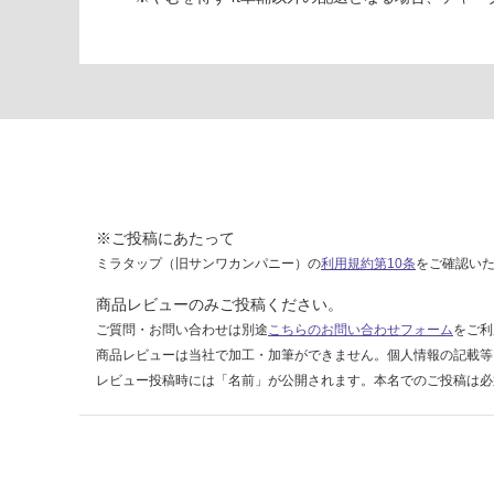
イ
ナ
框
5
0
運賃表
E
※ご投稿にあたって
運
ミラタップ（旧サンワカンパニー）の
利用規約第10条
をご確認い
賃
合
商品レビューのみご投稿ください。
計
ご質問・お問い合わせは別途
こちらのお問い合わせフォーム
をご利
:
商品レビューは当社で加工・加筆ができません。個人情報の記載等
¥1,
レビュー投稿時には「名前」が公開されます。本名でのご投稿は必
65
0/
本