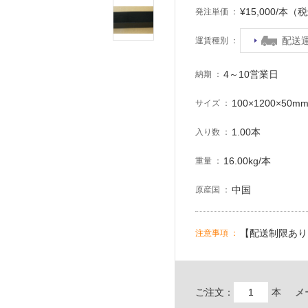
¥15,000/本（
発注単価
配送
運賃種別
4～10営業日
納期
100×1200×50m
サイズ
1.00本
入り数
16.00kg/本
重量
中国
原産国
【配送制限あり
注意事項
ご注文：
本
メ