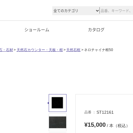
ショールーム
カタログ
石・石材
天然石カウンター・天板・框
天然石框
ネロチャイナ框50
ST12161
品番
¥15,000
/ 本（税込）