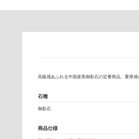
あ
意
り
が
の
必
為
要
注
適
意
し
が
て
必
い
要
な
※
い
商
屋内壁・屋外
高級感あふれる中国産黒御影石の定番商品。重厚感
品
壁・浴室壁
仕
様
使用可
石種
欄
能
を
御影石
ご
使用可
確
能
認
商品仕様
(寒冷地
く