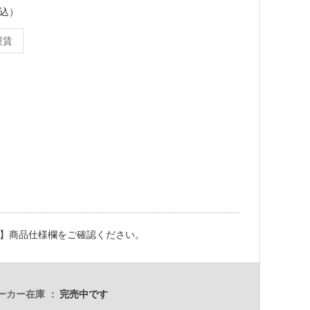
税込）
運賃
m
】商品仕様欄をご確認ください。
ーカー在庫
完売中です