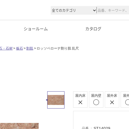
ショールーム
カタログ
石・石材
板石
割肌
ロッソベローナ割り肌 乱尺
屋内床
屋内壁
屋外床
屋
ST14029
品番