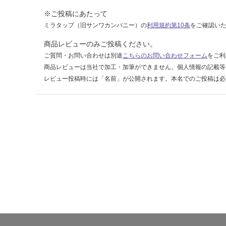
:
¥2,
※ご投稿にあたって
11
ミラタップ（旧サンワカンパニー）の
利用規約第10条
をご確認い
0/
商品レビューのみご投稿ください。
ケ
ご質問・お問い合わせは別途
こちらのお問い合わせフォーム
をご利
ー
商品レビューは当社で加工・加筆ができません。個人情報の記載等
ス
レビュー投稿時には「名前」が公開されます。本名でのご投稿は必