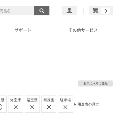
マイページ
カート
サポート
その他サービス
お気に入りに登録
外壁
浴室床
浴室壁
耐凍害
駐車場
用途表の見方