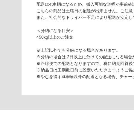
ロ
配送は4t車輌になるため、搬入可能な道幅か事前確
ッ
こちらの商品は土曜日の配送が出来ません。ご注意
ソ
また、社会的なドライバー不足により配送が安定し
ベ
ロ
＜分納になる目安＞
ー
450kg以上のご注文
ナ
割
※上記以外でも分納になる場合があります。
り
※分納の場合は 2日以上に分けての配送になる場合
肌
※路線便での配送となりますので、稀に納期回答後
乱
※納品日は工期数日前に設定いただきますようご協
尺
※やむを得ず4t車輛以外の配送となる場合、チャ
運賃表
S
運
賃
合
計