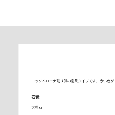
て
し
い
て
る
い
が
る
制
が
限
注
あ
意
り
が
の
必
為
要
注
適
意
し
が
て
必
い
ロッソベローナ割り肌の乱尺タイプです。赤い色が
要
な
※
い
商
屋内壁・屋外
石種
品
壁・浴室壁
仕
大理石
様
使用可