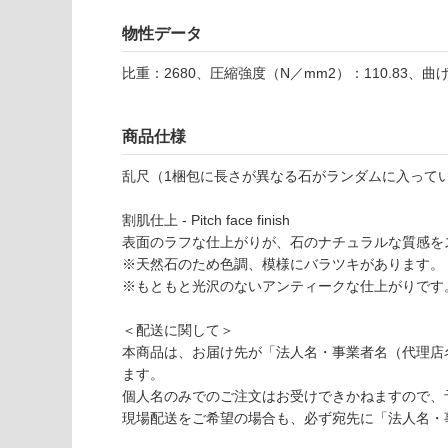
欄
能
を
物性データ
ご
使用可
確
比重：2680、圧縮強度（N／mm2）：110.83、曲
能
認
(寒冷地
く
以外)
だ
商品仕様
さ
使用不
乱尺（1梱包に長さが異なる石がランダムに入って
い
可
対
割肌仕上 - Pitch face finish
応
表面のラフな仕上がりが、石のナチュラルな質感を
し
※天然石のため色調、模様にバラツキがあります。
て
※もともと光沢のないアンティークな仕上がりです
S
い
T
な
＜配送に関して＞
1
い
本商品は、お届け先が「法人名・事業者名（代理店
4
ます。
0
個人名のみでのご注文はお受けできかねますので、
2
現場配送をご希望の場合も、必ず宛先に「法人名・
9