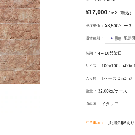
¥17,000
/ m2（税込）
¥8,500/ケー
発注単価
配送
運賃種別
4～10営業日
納期
100×100～400×
サイズ
1ケース 0.50m2
入り数
32.00kg/ケース
重量
イタリア
原産国
【配送制限あり
注意事項