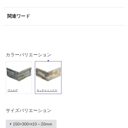
用
可
能
(寒
冷
地
以
外)
カラーバリエーション
使
用
不
可
ヴェルデ
ロッチャミックス
フ
サイズバリエーション
ロ
150×300×t10～20mm