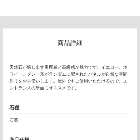
ー
リ
ン
S
商品詳細
T
グ
1
7
土足・遮
2
天然石が醸し出す重厚感と高級感が魅力です。イエロー、ホ
5
音・床暖
ワイト、グレー系がランダムに配されたパネルが自然な空間
1
作りをお手伝いします。屋外でもご使用いただけるので、エ
対
バ
ントランスの壁面にオススメです。
応
ン
し
ピ
て
ー
石種
い
ウ
る
ォ
石英
ー
対
ル
応
商品仕様