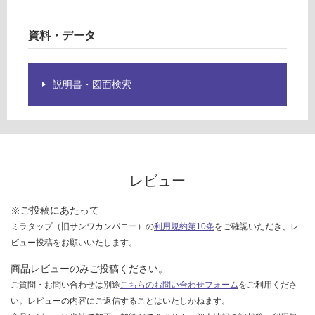
:
欄
¥1,
を
14
資料・データ
ご
0/
確
ケ
認
ー
説明書・図面検索
く
ス
だ
さ
い
対
応
レビュー
し
て
※ご投稿にあたって
い
ミラタップ（旧サンワカンパニー）の
利用規約第10条
をご確認いただき、レ
な
ビュー投稿をお願いいたします。
い
商品レビューのみご投稿ください。
ご質問・お問い合わせは別途
こちらのお問い合わせフォーム
をご利用くださ
い。レビューの内容にご返信することはいたしかねます。