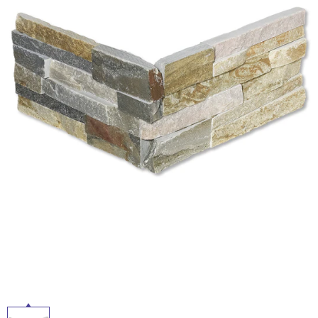
ム
ル
修理お問い合わせ
クレーム公開
自分らしい家づくり
最高のリノベ会社が
みつ
照明
ペット用品
横浜スマート
ショールー
SUVACO
かる
リノベりす
ム
ウェルビーみのお
HDC
説明書・図面検索
水まわり
3年保証
屋
BOX
内装用建材
パネル・壁材
内
お役立ち情報
住まいの
スタイリング
床・
ロートアイアン
天然石・石材
アイデア
屋
ミラタップ
チャンネル
外
メンテナンス・
施工材
新商品
オンライン相談
床・
浴
室
床・
駐
車
場
非
常
に