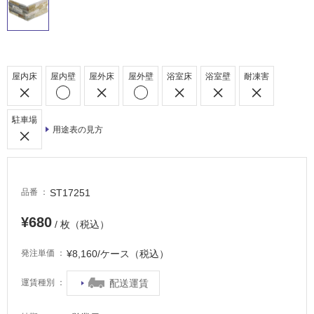
適
し
て
い
る
屋内床
屋内壁
屋外床
屋外壁
浴室床
浴室壁
耐凍害
適
し
駐車場
て
用途表の見方
い
る
が
注
ST17251
品番
意
が
¥680
/ 枚（税込）
必
要
¥8,160/ケース（税込）
発注単価
適
配送運賃
運賃種別
し
て