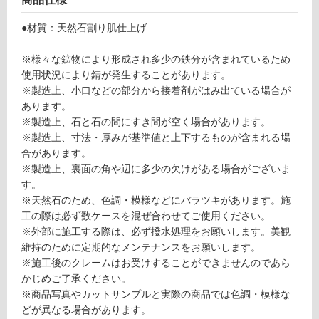
コ
し
ー
て
●材質：天然石割り肌仕上げ
ナ
い
ー
る
※様々な鉱物により形成され多少の鉄分が含まれているため
ロ
が
使用状況により錆が発生することがあります。
ッ
制
※製造上、小口などの部分から接着剤がはみ出ている場合が
チ
限
あります。
ャ
あ
※製造上、石と石の間にすき間が空く場合があります。
ミ
り
※製造上、寸法・厚みが基準値と上下するものが含まれる場
ッ
の
合があります。
ク
為
※製造上、裏面の角や辺に多少の欠けがある場合がございま
ス
注
す。
意
※天然石のため、色調・模様などにバラツキがあります。施
運賃表
が
工の際は必ず数ケースを混ぜ合わせてご使用ください。
F
必
※外部に施工する際は、必ず撥水処理をお願いします。美観
要
維持のために定期的なメンテナンスをお願いします。
※
運
※施工後のクレームはお受けすることができませんのであら
商
賃
かじめご了承ください。
品
合
※商品写真やカットサンプルと実際の商品では色調・模様な
仕
計
どが異なる場合があります。
様