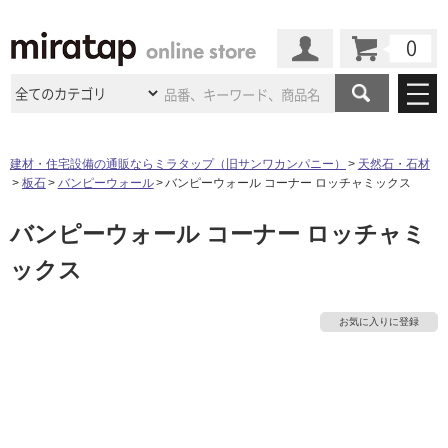
カート
マイページ
商品カテゴリ
建材・住宅設備の通販ならミラタップ（旧サンワカンパニー）
天然石・石材
板石
バンピーウォール
バンピーウォール コーナー ロッチャミックス
施工事例
洗面所・水回り
タイル
バンピーウォール コーナー ロッチャミ
ショールーム
施工事例
法人案件納入事例
キッチン
浴室（風呂・
バスルー
ックス
ム）・
トイレ
ショールームの
ご案内
東京
ショールーム
ミラタップ
のあるくらし
お客様訪問
インタビュー
ドア（扉）・
建具・玄関
サポート
扉
エクステリア
（外構）
お気に入りに登録
大阪
ショールーム
仙台
ショールーム
店舗・施設事例
その他サービス
ご利用ガイド
初めての方へ
タ
ウッドデッキ
フローリング・
床材
名古屋
ショールーム
京都
ショールーム
ミラタップと
創る家
工事会社紹介
Coziコンシ
よくある質問
お問い合わせ
イ
ASOLIE
ェルジュ
収納
インテリア・
家具
福岡
ショールーム
札幌スマート
ショールー