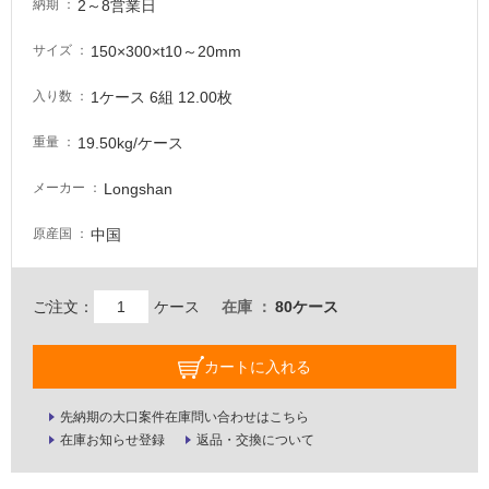
い
2～8営業日
納期
な
い
150×300×t10～20mm
サイズ
1ケース 6組 12.00枚
入り数
屋
内
19.50kg/ケース
重量
壁・
Longshan
メーカー
屋
外
中国
原産国
壁・
浴
室
ご注文：
ケース
在庫
80ケース
壁
カートに入れる
使
用
先納期の大口案件在庫問い合わせはこちら
可
在庫お知らせ登録
返品・交換について
能
使