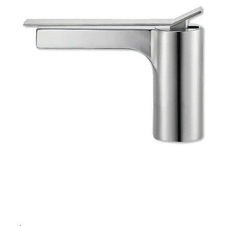
ム
修理お問い合わせ
クレーム公開
自分らしい家づくり
最高のリノベ会社が
みつ
照明
ペット用品
横浜スマート
ショールー
SUVACO
かる
リノベりす
ム
ウェルビーみのお
HDC
説明書・図面検索
水まわり
3年保証
BOX
内装用建材
パネル・壁材
お役立ち情報
住まいの
スタイリング
ロートアイアン
天然石・石材
アイデア
タ
ミラタップ
チャンネル
メンテナンス・
施工材
新商品
オンライン相談
イ
ル
屋
内
床・
屋
外
床・