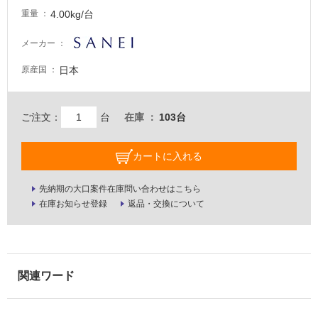
る
4.00kg/台
重量
が
注
メーカー
意
が
日本
原産国
必
要
ご注文：
台
在庫
103台
適
し
て
カートに入れる
い
な
先納期の大口案件在庫問い合わせはこちら
い
在庫お知らせ登録
返品・交換について
屋
内
壁・
屋
外