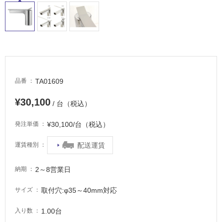
浴
室
床・
駐
車
場
TA01609
品番
非
¥30,100
常
/ 台（税込）
に
適
¥30,100/台（税込）
発注単価
し
配送運賃
運賃種別
て
い
る
2～8営業日
納期
適
取付穴:φ35～40mm対応
サイズ
し
て
1.00台
入り数
い