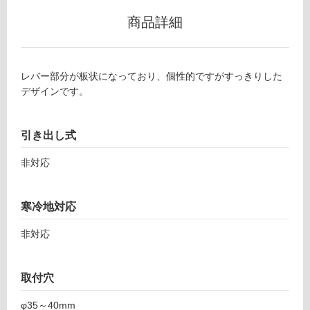
用
商品詳細
不
可
レバー部分が板状になっており、個性的ですがすっきりした
デザインです。
フ
ロ
引き出し式
非対応
ー
リ
寒冷地対応
非対応
ン
グ
取付穴
T
A
φ35～40mm
土足・遮