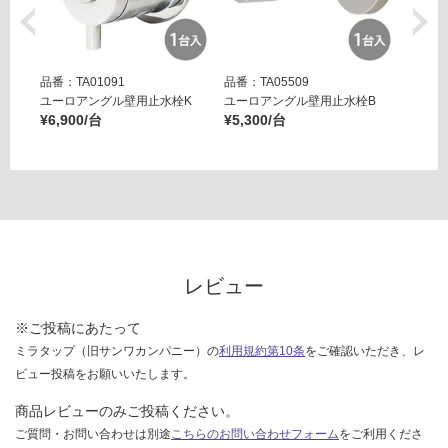
対
応
し
品番：TA01091
品番：TA05509
品番：T
て
ユーロアングル壁用止水栓K
ユーロアングル壁用止水栓B
壁用ア
い
¥6,900/台
¥5,300/台
ー ブ
な
¥14,8
い
レビュー
※ご投稿にあたって
ミラタップ（旧サンワカンパニー）の
利用規約第10条
をご確認いただき、レ
ビュー投稿をお願いいたします。
商品レビューのみご投稿ください。
ご質問・お問い合わせは別途
こちらのお問い合わせフォーム
をご利用くださ