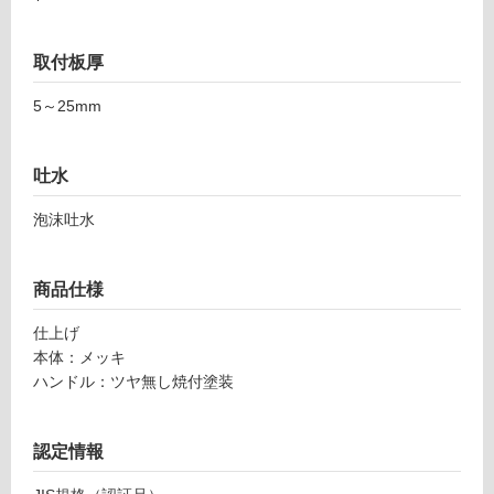
0
音・床暖
1
6
取付板厚
対
0
応
5～25mm
9
し
ス
て
ッ
い
吐水
ト
る
混
泡沫吐水
対
合
応
水
し
栓
商品仕様
て
(寒
い
冷
仕上げ
る
地
本体：メッキ
が
非
ハンドル：ツヤ無し焼付塗装
制
対
限
応)
あ
K4
認定情報
り
73
の