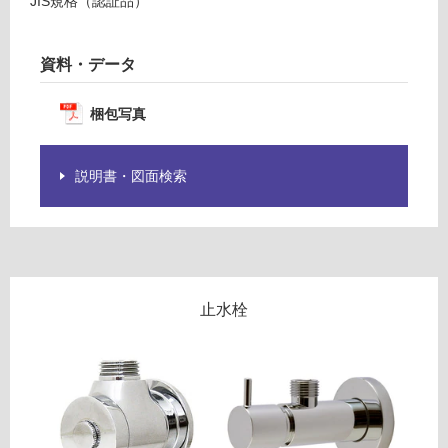
1N
JIS規格（認証品）
為
JV
注
意
資料・データ
運賃表
が
G
必
梱包写真
要
運
※
賃
商
説明書・図面検索
合
品
計
仕
:
様
¥8
欄
9
を
0/
ご
止水栓
台
確
認
く
だ
さ
い