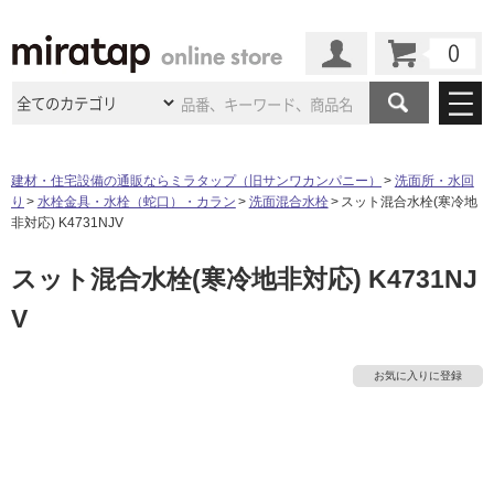
カート
マイページ
商品カテゴリ
建材・住宅設備の通販ならミラタップ（旧サンワカンパニー）
洗面所・水回
り
水栓金具・水栓（蛇口）・カラン
洗面混合水栓
スット混合水栓(寒冷地
施工事例
洗面所・水回り
タイル
非対応) K4731NJV
ショールーム
施工事例
法人案件納入事例
スット混合水栓(寒冷地非対応) K4731NJ
キッチン
浴室（風呂・
バスルー
ム）・
トイレ
ショールームの
ご案内
東京
ショールーム
V
ミラタップ
のあるくらし
お客様訪問
インタビュー
ドア（扉）・
建具・玄関
サポート
扉
エクステリア
（外構）
大阪
ショールーム
仙台
ショールーム
店舗・施設事例
お気に入りに登録
その他サービス
ご利用ガイド
初めての方へ
ウッドデッキ
フローリング・
床材
名古屋
ショールーム
京都
ショールーム
ミラタップと
創る家
工事会社紹介
Coziコンシ
よくある質問
お問い合わせ
ASOLIE
ェルジュ
収納
インテリア・
家具
福岡
ショールーム
札幌スマート
ショールー