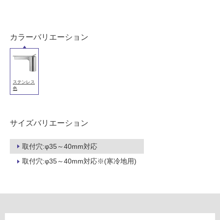
壁・
浴
室
カラーバリエーション
壁
使
用
ステンレス
可
色
能
使
サイズバリエーション
用
可
能
取付穴:φ35～40mm対応
(寒
取付穴:φ35～40mm対応※(寒冷地用)
冷
地
以
外)
使