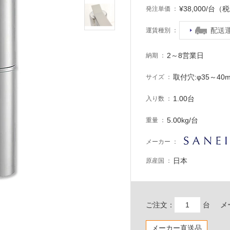
¥38,000/台（
発注単価
配送
運賃種別
2～8営業日
納期
取付穴:φ35～4
サイズ
1.00台
入り数
5.00kg/台
重量
メーカー
日本
原産国
ご注文：
台
メ
メーカー直送品