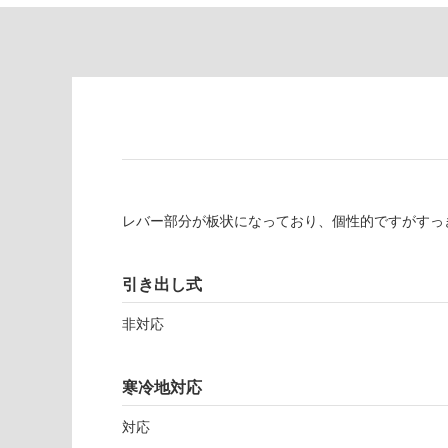
て
適
い
し
る
て
い
対
る
応
し
適
て
し
い
て
る
い
レバー部分が板状になっており、個性的ですがすっ
が
る
制
が
限
注
引き出し式
あ
意
り
が
非対応
の
必
為
要
注
寒冷地対応
適
意
し
が
対応
て
必