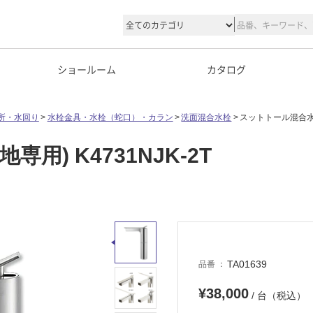
ショールーム
カタログ
所・水回り
水栓金具・水栓（蛇口）・カラン
洗面混合水栓
スットトール混合水栓(
) K4731NJK-2T
TA01639
品番
¥38,000
/ 台（税込）