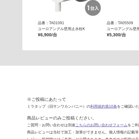
JK
-2
T
品番：TA01091
品番：TA05509
ユーロアングル壁用止水栓K
ユーロアングル壁
運賃表
¥6,900/台
¥5,300/台
F
運
賃
合
計
:
¥1,
14
※ご投稿にあたって
0/
ミラタップ（旧サンワカンパニー）の
利用規約第10条
をご確認い
台
商品レビューのみご投稿ください。
ご質問・お問い合わせは別途
こちらのお問い合わせフォーム
をご利
商品レビューは当社で加工・加筆ができません。個人情報の記載等