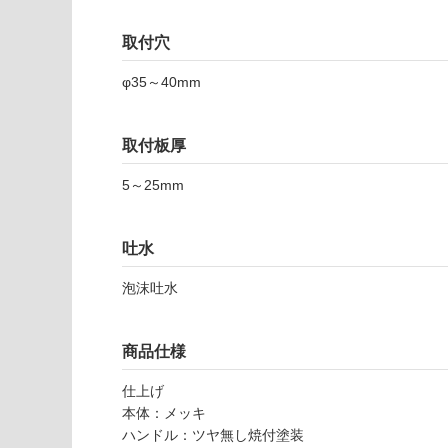
い
要
な
※
取付穴
い
商
屋内壁・屋外
φ35～40mm
品
壁・浴室壁
仕
様
使用可
取付板厚
欄
能
を
5～25mm
ご
使用可
確
能
認
吐水
(寒冷地
く
以外)
だ
泡沫吐水
さ
使用不
い
可
商品仕様
対
T
応
A
仕上げ
し
0
本体：メッキ
て
1
ハンドル：ツヤ無し焼付塗装
い