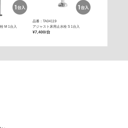
品番：TA04119
 M 1台入
アジャスト床用止水栓 S 1台入
¥7,400/台