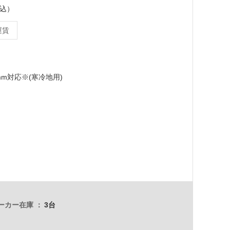
税込）
運賃
0mm対応※(寒冷地用)
ーカー在庫
3台