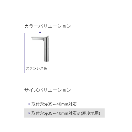
カラーバリエーション
タイル
フローリ
ステンレス色
ング
屋内床・
サイズバリエーション
屋外床・
土足・遮
浴室床・
取付穴:φ35～40mm対応
音・床暖
駐車場
取付穴:φ35～40mm対応※(寒冷地用)
対
非
応
常
し
に