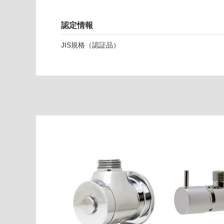
6
な
3
い
9
認定情報
ス
JIS規格（認証品）
ッ
ト
ト
ー
ル
混
合
水
栓
(寒
冷
地
専
用)
K4
73
1N