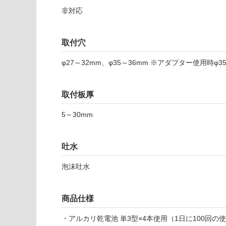
注
適
非対応
意
し
が
て
必
い
取付穴
要
な
※
い
φ27～32mm、φ35～36mm ※アダプター使用時φ3
商
屋内壁・屋外
品
壁・浴室壁
仕
取付板厚
様
使用可
欄
5～30mm
能
を
ご
使用可
確
吐水
能
認
泡沫吐水
(寒冷地
く
以外)
だ
さ
使用不
商品仕様
い
可
対
・アルカリ乾電池 単3型×4本使用（1日に100回