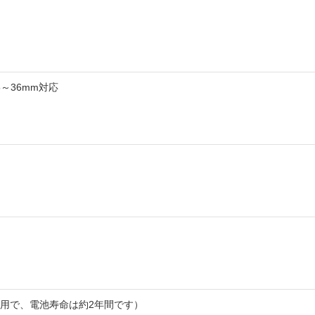
5～36mm対応
の使用で、電池寿命は約2年間です）