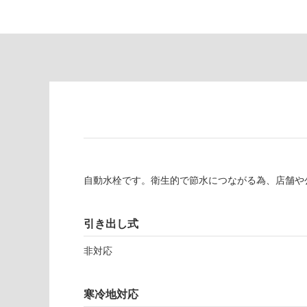
対
非
応
常
し
に
て
適
い
し
る
て
い
対
る
応
し
適
て
し
い
て
自動水栓です。衛生的で節水につながる為、店舗や
る
い
が
る
制
が
引き出し式
限
注
あ
意
非対応
り
が
の
必
為
寒冷地対応
要