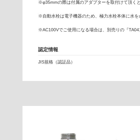
応
※φ35mmの際は付属のアダプターを取付けて頂く
T
し
A
て
※自動水栓は電子機器のため、極力水栓本体に水を
0
い
1
な
※AC100Vでご使用になる場合は、別売りの『TA04
6
い
5
9
認定情報
ア
JIS規格（認証品）
キ
ュ
ー
ト
自
動
水
栓
E
Y
5
0