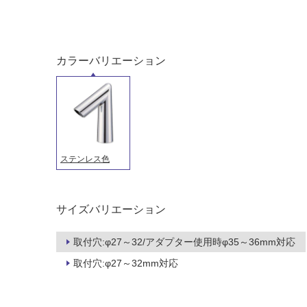
カラーバリエーション
ステンレス色
タイル
フローリ
サイズバリエーション
ング
取付穴:φ27～32/アダプター使用時φ35～36mm対応
屋内床・
取付穴:φ27～32mm対応
屋外床・
土足・遮
浴室床・
音・床暖
駐車場