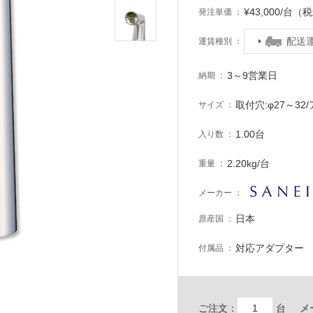
¥43,000/台（
発注単価
配送
運賃種別
3～9営業日
納期
取付穴:φ27～3
サイズ
1.00台
入り数
2.20kg/台
重量
メーカー
日本
原産国
対応アダプター
付属品
ご注文：
台
メ