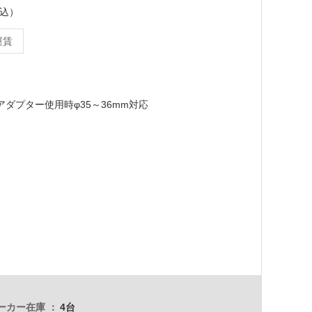
税込）
運賃
2/アダプター使用時φ35～36mm対応
ーカー在庫
4台