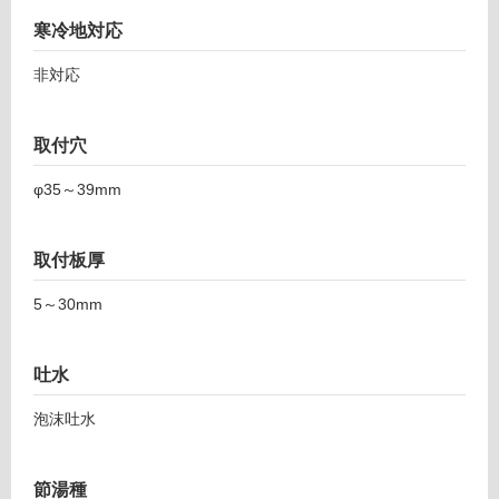
寒冷地対応
ン
非対応
グ
T
A
取付穴
土足・遮
0
5
音・床暖
φ35～39mm
3
対
2
応
9
取付板厚
し
ボ
て
ト
5～30mm
い
リ
る
ー
引
吐水
対
出
応
泡沫吐水
式
し
混
て
合
い
節湯種
水