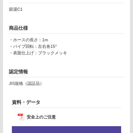
る
栓
が
節湯C1
マ
制
ッ
限
ト
あ
商品仕様
ブ
り
ラ
の
・ホースの長さ：1m
ッ
為
・パイプ回転：左右各15°
ク
注
・表面仕上げ：ブラックメッキ
意
運賃表
が
G
認定情報
必
要
JIS規格（認証品）
※
運
商
賃
品
合
資料・データ
仕
計
様
:
安全上のご注意
欄
¥8
を
9
ご
0/