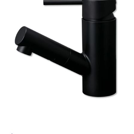
ム
修理お問い合わせ
クレーム公開
自分らしい家づくり
最高のリノベ会社が
みつ
照明
ペット用品
横浜スマート
ショールー
SUVACO
かる
リノベりす
ム
ウェルビーみのお
HDC
説明書・図面検索
水まわり
3年保証
BOX
内装用建材
パネル・壁材
お役立ち情報
住まいの
スタイリング
ロートアイアン
天然石・石材
アイデア
ミラタップ
チャンネル
メンテナンス・
施工材
新商品
オンライン相談
タ
イ
ル