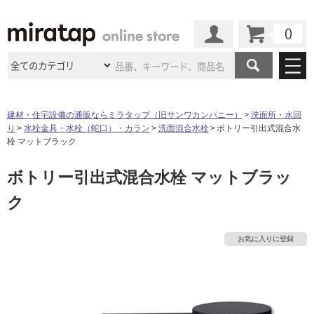
カート
マイページ
商品カテゴリ
建材・住宅設備の通販ならミラタップ（旧サンワカンパニー）
洗面所・水回
り
水栓金具・水栓（蛇口）・カラン
洗面混合水栓
ボトリー引出式混合水
施工事例
洗面所・水回り
タイル
栓 マットブラック
ショールーム
施工事例
法人案件納入事例
ボトリー引出式混合水栓 マットブラッ
キッチン
浴室（風呂・
バスルー
ム）・
トイレ
ショールームの
ご案内
東京
ショールーム
ク
ミラタップ
のあるくらし
お客様訪問
インタビュー
ドア（扉）・
建具・玄関
サポート
扉
エクステリア
（外構）
大阪
ショールーム
仙台
ショールーム
店舗・施設事例
お気に入りに登録
その他サービス
ご利用ガイド
初めての方へ
ウッドデッキ
フローリング・
床材
名古屋
ショールーム
京都
ショールーム
ミラタップと
創る家
工事会社紹介
Coziコンシ
よくある質問
お問い合わせ
ASOLIE
ェルジュ
収納
インテリア・
家具
福岡
ショールーム
札幌スマート
ショールー