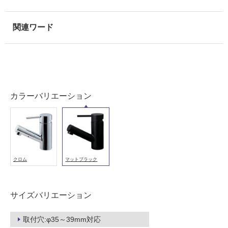
屋
内
壁・
屋
外
壁・
浴
カラーバリエーション
室
壁
使
用
クロム
マットブラック
可
能
使
サイズバリエーション
用
可
取付穴:φ35～39mm対応
能