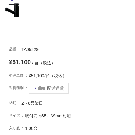
屋
内
床・
屋
外
床・
浴
TA05329
品番
室
¥51,100
/ 台（税込）
床・
駐
¥51,100/台（税込）
発注単価
車
場
配送運賃
運賃種別
非
2～8営業日
納期
常
に
取付穴:φ35～39mm対応
サイズ
適
し
1.00台
入り数
て