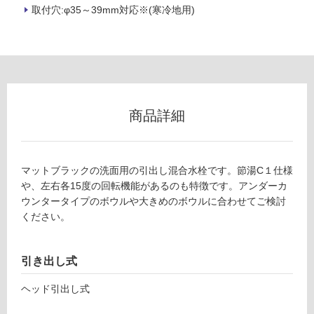
(寒
取付穴:φ35～39mm対応※(寒冷地用)
冷
地
以
外)
使
用
商品詳細
不
可
マットブラックの洗面用の引出し混合水栓です。節湯C１仕様
や、左右各15度の回転機能があるのも特徴です。アンダーカ
フ
ウンタータイプのボウルや大きめのボウルに合わせてご検討
ください。
ロ
引き出し式
ー
ヘッド引出し式
リ