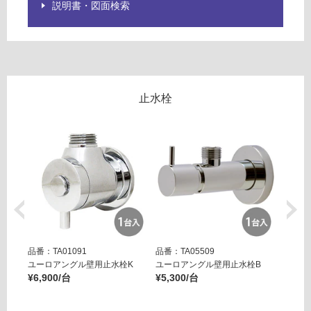
説明書・図面検索
確
台
認
く
だ
さ
い
止水栓
対
応
し
て
い
な
い
品番：TA01091
品番：TA05509
品番：T
ユーロアングル壁用止水栓K
ユーロアングル壁用止水栓B
壁用ア
¥6,900/台
¥5,300/台
ー ブ
¥14,8