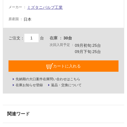
注
ミズタニバルブ工業
メーカー
意
が
日本
原産国
必
要
ご注文：
台
在庫
30台
適
し
次回入荷予定
09月初旬:25台
て
09月下旬:25台
い
な
カートに入れる
い
先納期の大口案件在庫問い合わせはこちら
屋
在庫お知らせ登録
返品・交換について
内
壁・
屋
外
壁・