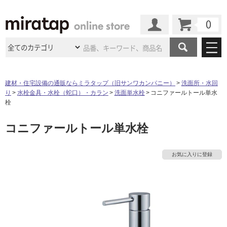
カート
マイページ
商品カテゴリ
建材・住宅設備の通販ならミラタップ（旧サンワカンパニー）
洗面所・水回
り
水栓金具・水栓（蛇口）・カラン
洗面単水栓
コニファールトール単水
施工事例
洗面所・水回り
タイル
栓
ショールーム
施工事例
法人案件納入事例
コニファールトール単水栓
キッチン
浴室（風呂・
バスルー
ム）・
トイレ
ショールームの
ご案内
東京
ショールーム
ミラタップ
のあるくらし
お客様訪問
インタビュー
ドア（扉）・
建具・玄関
お気に入りに登録
サポート
扉
エクステリア
（外構）
大阪
ショールーム
仙台
ショールーム
店舗・施設事例
その他サービス
ご利用ガイド
初めての方へ
ウッドデッキ
フローリング・
床材
名古屋
ショールーム
京都
ショールーム
ミラタップと
創る家
工事会社紹介
Coziコンシ
よくある質問
お問い合わせ
ASOLIE
ェルジュ
収納
インテリア・
家具
福岡
ショールーム
札幌スマート
ショールー