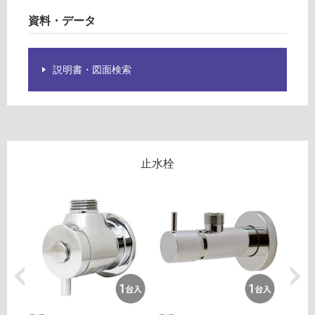
意
資料・データ
が
運
必
賃
要
合
説明書・図面検索
※
計
商
:
品
¥8
仕
9
様
0/
欄
台
止水栓
を
ご
確
認
く
だ
さ
い
対