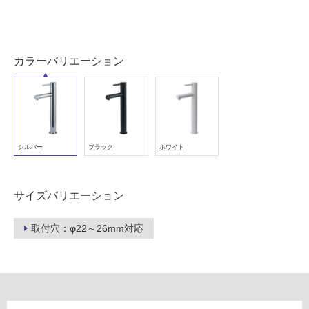
浴
室
壁
カラーバリエーション
使
用
可
能
使
用
シルバー
ブラック
ホワイト
可
能
(寒
サイズバリエーション
冷
地
取付穴：φ22～26mm対応
以
外)
使
用
不