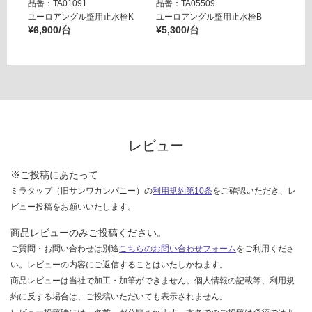
応
品番：TA01091
品番：TA05509
品番：T
し
ユーロアングル壁用止水栓K
ユーロアングル壁用止水栓B
壁用ア
¥6,900/台
¥5,300/台
ー ブ
て
¥14,8
い
な
い
レビュー
※ご投稿にあたって
ミラタップ（旧サンワカンパニー）の
利用規約第10条
をご確認いただき、レ
ビュー投稿をお願いいたします。
商品レビューのみご投稿ください。
ご質問・お問い合わせは別途
こちらのお問い合わせフォーム
をご利用くださ
い。レビューの内容にご返信することはいたしかねます。
商品レビューは当社で加工・加筆ができません。個人情報の記載等、利用規
約に反する場合は、ご投稿いただいても表示されません。