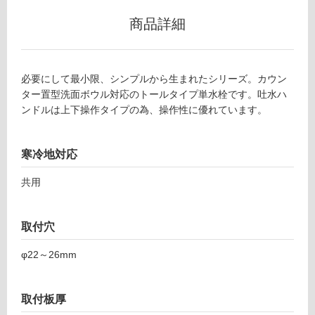
可
商品詳細
フ
必要にして最小限、シンプルから生まれたシリーズ。カウン
ター置型洗面ボウル対応のトールタイプ単水栓です。吐水ハ
ロ
ンドルは上下操作タイプの為、操作性に優れています。
ー
寒冷地対応
リ
共用
ン
取付穴
グ
φ22～26mm
土足・遮
取付板厚
T
音・床暖