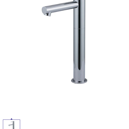
ム
修理お問い合わせ
クレーム公開
自分らしい家づくり
最高のリノベ会社が
みつ
照明
ペット用品
横浜スマート
ショールー
SUVACO
かる
リノベりす
ム
ウェルビーみのお
HDC
説明書・図面検索
水まわり
3年保証
BOX
内装用建材
パネル・壁材
タ
お役立ち情報
住まいの
スタイリング
ロートアイアン
天然石・石材
アイデア
イ
ミラタップ
チャンネル
メンテナンス・
施工材
新商品
オンライン相談
ル
屋
内
床・
屋
外
床・
浴