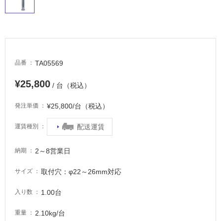
室
床・
駐
車
場
TA05569
品番
非
¥25,800
常
/ 台（税込）
に
適
¥25,800/台（税込）
発注単価
し
て
配送運賃
運賃種別
い
る
2～8営業日
納期
適
取付穴：φ22～26mm対応
サイズ
し
て
1.00台
入り数
い
る
2.10kg/台
重量
が