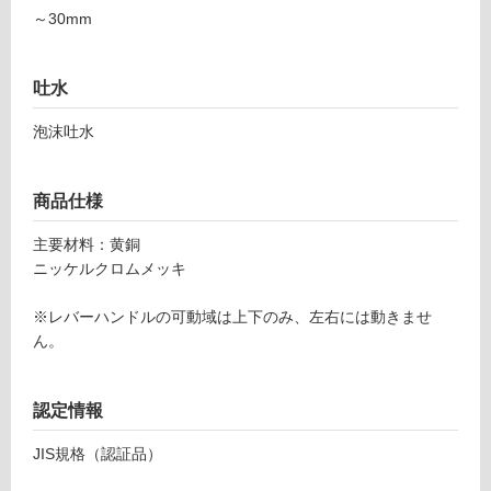
A
～30mm
対
0
応
5
し
5
吐水
て
6
い
9
泡沫吐水
る
コ
ニ
対
フ
応
商品仕様
ァ
し
ー
主要材料：黄銅
て
ル
ニッケルクロムメッキ
い
ト
る
ー
※レバーハンドルの可動域は上下のみ、左右には動きませ
が
ル
ん。
制
単
限
水
あ
認定情報
栓
り
の
JIS規格（認証品）
運賃表
為
G
注