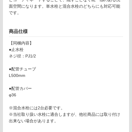
グ
面空間になります。単水栓と混合水栓のどちらにも対応可能
です。
T
土足・遮
A
音・床暖
商品仕様
0
5
対
【同梱内容】
7
応
●止水栓
2
し
ネジ径：PJ1/2
9
て
壁用
い
●配管チューブ
アン
る
L500mm
グル
対
止水
●配管カバー
応
栓＋
φ36
し
配管
て
カバ
※混合水栓には2台必要です。
い
ー
※当社取り扱い水栓に適合しますが、他社商品には取り付け
る
ブラ
出来ない場合があります。
が
ック
制