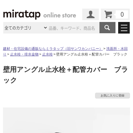
カート
マイページ
商品カテゴリ
建材・住宅設備の通販ならミラタップ（旧サンワカンパニー）
洗面所・水回
り
止水栓・排水金物
止水栓
壁用アングル止水栓＋配管カバー ブラック
施工事例
洗面所・水回り
タイル
壁用アングル止水栓＋配管カバー ブラ
ショールーム
タ
施工事例
法人案件納入事例
キッチン
浴室（風呂・
バスルー
ック
ム）・
トイレ
ショールームの
ご案内
東京
ショールーム
イ
ミラタップ
のあるくらし
お客様訪問
インタビュー
ドア（扉）・
建具・玄関
サポート
扉
エクステリア
（外構）
お気に入りに登録
大阪
ショールーム
仙台
ショールーム
ル
店舗・施設事例
その他サービス
ご利用ガイド
初めての方へ
ウッドデッキ
フローリング・
床材
名古屋
ショールーム
京都
ショールーム
屋
ミラタップと
創る家
工事会社紹介
Coziコンシ
よくある質問
お問い合わせ
内
ASOLIE
ェルジュ
収納
インテリア・
家具
福岡
ショールーム
札幌スマート
ショールー
床・