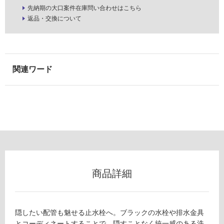
以
先納期の大口案件在庫問い合わせはこちら
返品・交換について
外)
使
用
不
可
フ
ロ
ー
商品詳細
リ
ン
隠したい配管も魅せる止水栓へ。ブラックの水栓や排水金具
とコーディネートすることで、隠すことなく統一感のある洗