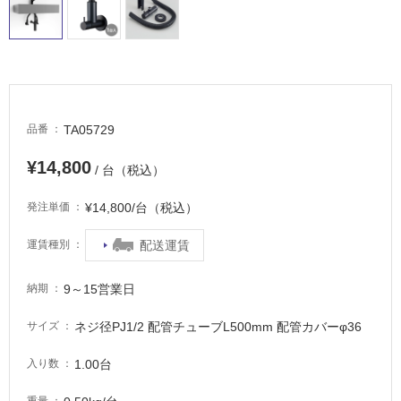
適
し
て
い
る
が
注
TA05729
品番
意
が
¥14,800
/ 台（税込）
必
要
¥14,800/台（税込）
発注単価
適
配送運賃
運賃種別
し
て
い
9～15営業日
納期
な
い
ネジ径PJ1/2 配管チューブL500mm 配管カバーφ36
サイズ
1.00台
入り数
屋
内