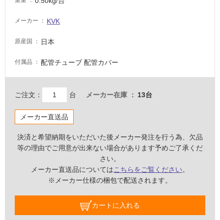
0.50kg/台
重量
壁・
KVK
メーカー
屋
外
日本
原産国
壁・
浴
配管チューブ 配管カバー
付属品
室
壁
ご注文：
台
メーカー在庫
13台
使
用
メーカー直送品
可
能
決済と希望納期をいただいた後メーカー発注を行う為、欠品
等の理由でご用意が出来ない場合があります予めご了承くだ
使
さい。
用
メーカー直送品については
こちらをご覧ください
。
可
※メーカー仕様の梱包で配送されます。
能
(寒
カートに入れる
冷
地