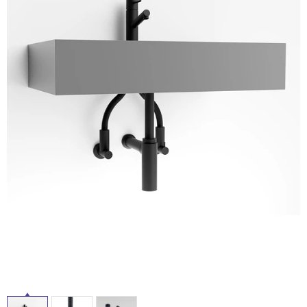
ム
修理お問い合わせ
クレーム公開
屋
自分らしい家づくり
最高のリノベ会社が
みつ
照明
ペット用品
横浜スマート
ショールー
外
SUVACO
かる
リノベりす
ム
ウェルビーみのお
HDC
説明書・図面検索
水まわり
3年保証
床・
BOX
内装用建材
パネル・壁材
浴
お役立ち情報
住まいの
スタイリング
室
ロートアイアン
天然石・石材
アイデア
床・
ミラタップ
チャンネル
駐
メンテナンス・
施工材
新商品
オンライン相談
車
場
非
常
に
適
し
て
い
る