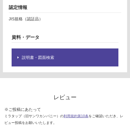
限
運賃表
認定情報
あ
G
り
JIS規格（認証品）
の
運
為
賃
注
資料・データ
合
意
計
が
:
必
説明書・図面検索
¥8
要
9
※
0/
商
台
品
仕
様
レビュー
欄
を
※ご投稿にあたって
ご
ミラタップ（旧サンワカンパニー）の
利用規約第10条
をご確認いただき、レ
確
ビュー投稿をお願いいたします。
認
く