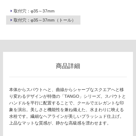
使
取付穴：φ35～37mm
用
可
取付穴：φ35～37mm（トール）
能
(寒
冷
地
以
外)
商品詳細
使
用
不
可
本体からスパウトへと、曲線からシャープなスクエアへと移
り変わるデザインが特徴の「TANGO」シリーズ。スパウトと
ハンドルを平行に配置することで、クールでエレガントな印
象を演出。美しさと機能性を兼ね備えた、水まわりに映える
フ
水栓です。繊細なヘアラインが美しいブラッシュド仕上げ。
上品なマットな質感が、静かな高級感を漂わせます。
ロ