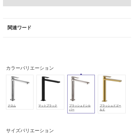
て
い
な
い
屋
内
壁・
屋
外
カラーバリエーション
壁・
浴
室
壁
クロム
マットブラック
ブラッシュドシル
ブラッシュドゴー
使
バー
ルド
用
可
能
サイズバリエーション