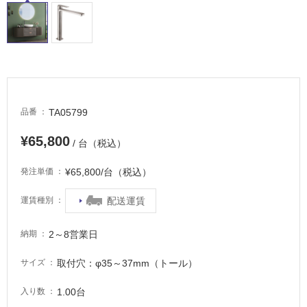
ル
屋
内
床・
TA05799
品番
屋
外
¥65,800
/ 台（税込）
床・
¥65,800/台（税込）
発注単価
浴
室
配送運賃
運賃種別
床・
駐
2～8営業日
納期
車
場
取付穴：φ35～37mm（トール）
サイズ
非
1.00台
入り数
常