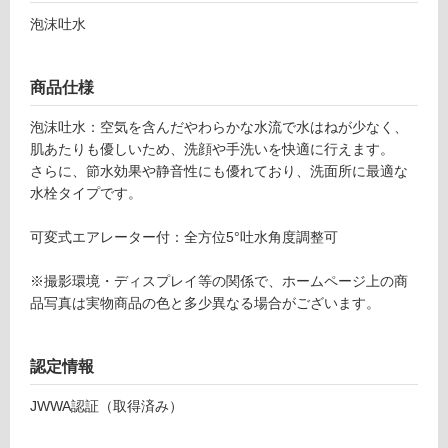
混
応
泡沫吐水
合
し
水
て
栓
い
商品仕様
ブ
る
ラ
が
泡沫吐水：空気を含んだやわらかな水流で水はねが少なく、
ッ
制
肌あたりも優しいため、洗顔や手洗いを快適に行えます。
シ
限
さらに、節水効果や静音性にも優れており、洗面所に最適な
ュ
あ
水栓タイプです。
ド
り
シ
の
可変式エアレーター付：全方位5°吐水角度調整可
ル
為
バ
注
※撮影環境・ディスプレイ等の関係で、ホームページ上の商
ー
意
品写真は実物商品の色と多少異なる場合がございます。
が
運賃表
必
G
要
認定情報
※
商
JWWA認証（取得済み）
運
品
賃
仕