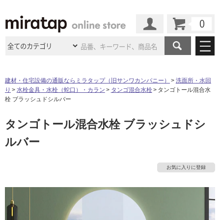
カート
マイページ
商品カテゴリ
建材・住宅設備の通販ならミラタップ（旧サンワカンパニー）
洗面所・水回
り
水栓金具・水栓（蛇口）・カラン
タンゴ混合水栓
タンゴトール混合水
施工事例
洗面所・水回り
タイル
栓 ブラッシュドシルバー
ショールーム
施工事例
法人案件納入事例
タンゴトール混合水栓 ブラッシュドシ
キッチン
浴室（風呂・
バスルー
ム）・
トイレ
ショールームの
ご案内
東京
ショールーム
ルバー
ミラタップ
のあるくらし
お客様訪問
インタビュー
ドア（扉）・
建具・玄関
サポート
扉
エクステリア
（外構）
大阪
ショールーム
仙台
ショールーム
店舗・施設事例
お気に入りに登録
その他サービス
ご利用ガイド
初めての方へ
ウッドデッキ
フローリング・
床材
名古屋
ショールーム
京都
ショールーム
ミラタップと
創る家
工事会社紹介
Coziコンシ
よくある質問
お問い合わせ
ASOLIE
ェルジュ
収納
インテリア・
家具
福岡
ショールーム
札幌スマート
ショールー