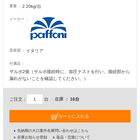
に
2.20kg/台
重量
適
し
メーカー
て
い
る
適
イタリア
原産国
し
て
付属品
い
ザルボ2個（ザルボ接続時に、加圧テストを行い、接続部から
る
漏れがないことを確認してください。）
が
注
意
ご注文：
台
在庫
16台
が
必
カートに入れる
要
適
先納期の大口案件在庫問い合わせはこちら
し
在庫お知らせ登録
返品・交換について