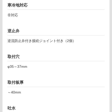
寒冷地対応
ー
非対応
リ
逆止弁
ン
逆流防止弁付き接続ジョイント付き（2個）
T
グ
A
0
取付穴
土足・遮
5
7
音・床暖
φ35～37mm
9
対
9
応
タ
取付板厚
し
ン
て
ゴ
～40mm
い
ト
る
ー
ル
吐水
対