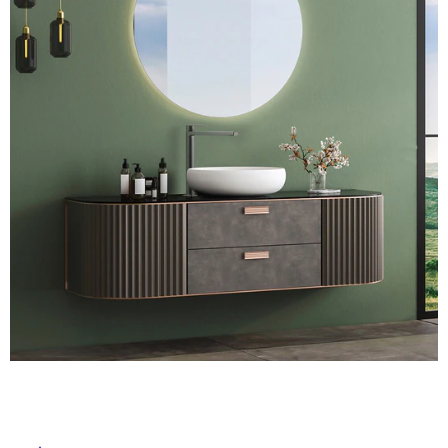
ム
修理お問い合わせ
クレーム公開
自分らしい家づくり
最高のリノベ会社が
みつ
照明
ペット用品
横浜スマート
ショールー
SUVACO
かる
リノベりす
ム
ウェルビーみのお
HDC
説明書・図面検索
水まわり
3年保証
BOX
内装用建材
パネル・壁材
お役立ち情報
住まいの
スタイリング
ロートアイアン
天然石・石材
アイデア
ミラタップ
チャンネル
メンテナンス・
施工材
新商品
オンライン相談
タ
イ