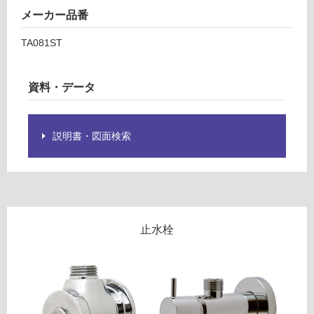
合
様
メーカー品番
計
欄
:
TA081ST
を
¥8
ご
9
確
0/
資料・データ
認
台
く
だ
説明書・図面検索
さ
い
対
応
し
て
止水栓
い
な
い