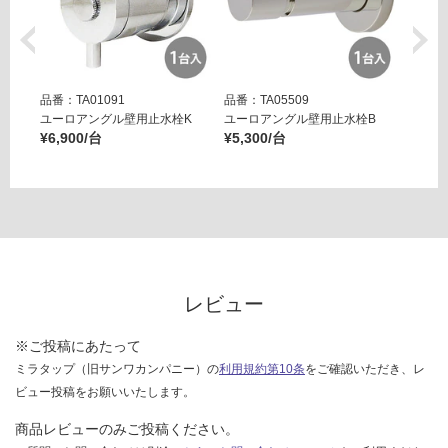
品番：TA01091
品番：TA05509
品番：T
ユーロアングル壁用止水栓K
ユーロアングル壁用止水栓B
壁用ア
¥6,900/台
¥5,300/台
ー ブ
¥14,8
レビュー
※ご投稿にあたって
ミラタップ（旧サンワカンパニー）の
利用規約第10条
をご確認いただき、レ
ビュー投稿をお願いいたします。
商品レビューのみご投稿ください。