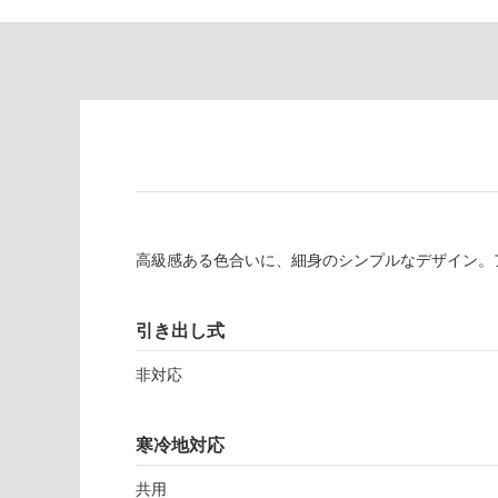
対
非
応
常
し
に
て
適
い
し
る
て
い
対
る
応
し
適
て
し
高級感ある色合いに、細身のシンプルなデザイン。
い
て
る
い
が
る
引き出し式
制
が
限
注
非対応
あ
意
り
が
の
必
寒冷地対応
為
要
注
共用
適