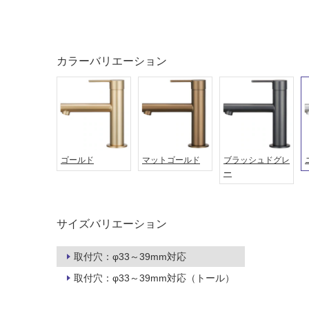
カラーバリエーション
ゴールド
マットゴールド
ブラッシュドグレ
ー
タイル
フローリ
サイズバリエーション
ング
屋内床・
屋外床・
取付穴：φ33～39mm対応
土足・遮
浴室床・
取付穴：φ33～39mm対応（トール）
音・床暖
駐車場