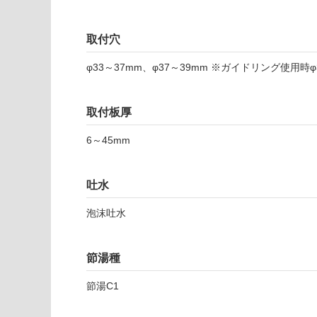
意
し
が
て
必
取付穴
い
要
な
φ33～37mm、φ37～39mm ※ガイドリング使用時φ
※
い
商
屋内壁・屋外
品
壁・浴室壁
取付板厚
仕
様
使用可
6～45mm
欄
能
を
ご
吐水
使用可
確
能
認
泡沫吐水
(寒冷地
く
以外)
だ
さ
節湯種
使用不
い
可
節湯C1
対
応