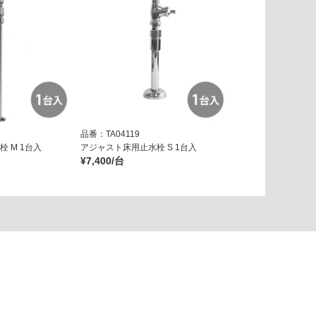
品番：TA04119
 M 1台入
アジャスト床用止水栓 S 1台入
¥7,400/台