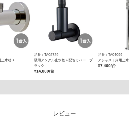
品番：TA05729
品番：TA04099
用止水栓B
壁用アングル止水栓＋配管カバー ブ
アジャスト床用止水栓
¥7,400/台
ラック
¥14,800/台
レビュー