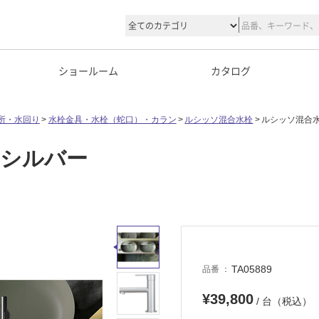
ショールーム
カタログ
所・水回り
水栓金具・水栓（蛇口）・カラン
ルシッソ混合水栓
ルシッソ混合水
ルシルバー
TA05889
品番
¥39,800
/ 台（税込）