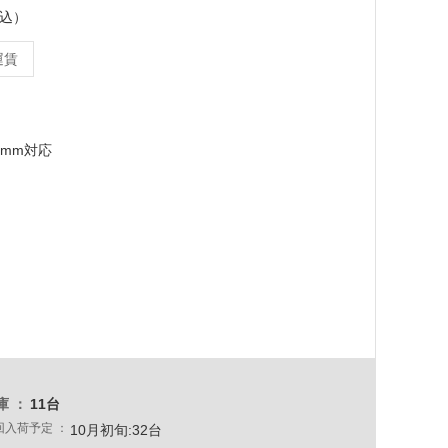
税込）
運賃
9mm対応
庫
11台
回入荷予定
10月初旬:32台