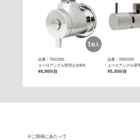
シ
ル
バ
ー
運賃表
G
運
品番：TA01091
品番：TA05509
賃
ユーロアングル壁用止水栓K
ユーロアングル壁
¥6,900/台
¥5,300/台
合
計
:
¥8
9
0/
台
※ご投稿にあたって