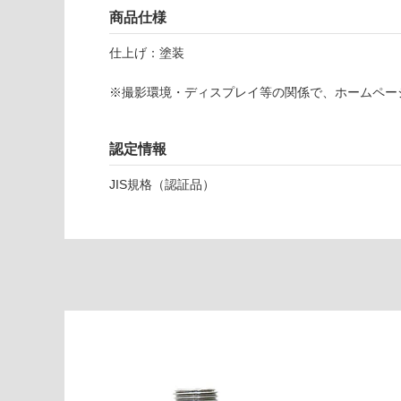
し
商品仕様
T
て
A
い
仕上げ：塗装
0
な
5
い
※撮影環境・ディスプレイ等の関係で、ホームペー
8
8
9
認定情報
ル
JIS規格（認証品）
シ
ッ
ソ
混
合
水
栓
ニ
ッ
ケ
ル