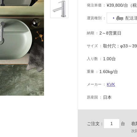
¥39,800/台（
発注単価
配送
運賃種別
2～8営業日
納期
取付穴：φ33～3
サイズ
1.00台
入り数
1.60kg/台
重量
KVK
メーカー
日本
原産国
ご注文：
台
在
次