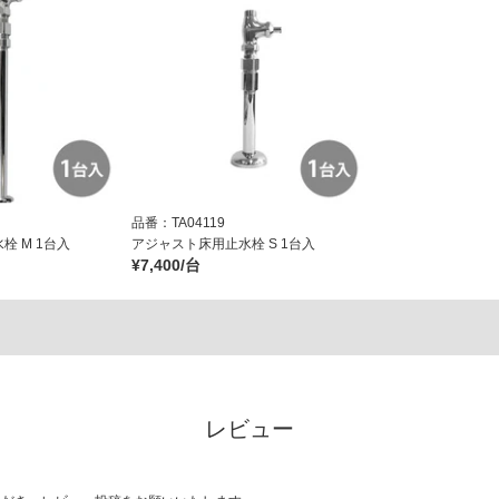
品番：TA04119
栓 M 1台入
アジャスト床用止水栓 S 1台入
¥7,400/台
レビュー