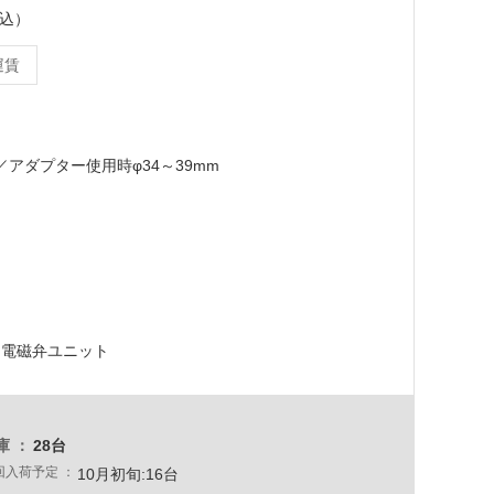
税込）
運賃
5 ／アダプター使用時φ34～39mm
、電磁弁ユニット
庫
28台
回入荷予定
10月初旬:16台