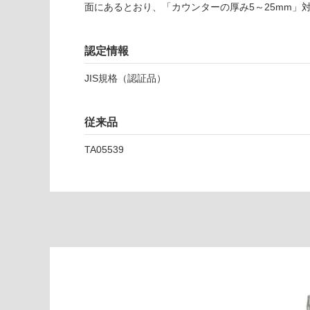
し
面にあるとおり、「カウンターの厚み5～25mm」
T
て
A
い
0
な
認定情報
5
い
JIS規格（認証品）
9
8
9
従来品
E
1
TA05539
7
0
0
自
動
水
栓
マ
ッ
ト
ホ