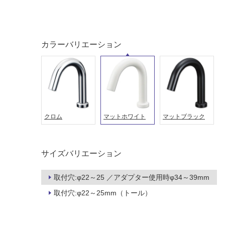
カラーバリエーション
クロム
マットホワイト
マットブラック
タイル
フローリ
サイズバリエーション
ング
屋内床・
取付穴:φ22～25 ／アダプター使用時φ34～39mm
屋外床・
取付穴:φ22～25mm（トール）
土足・遮
浴室床・
音・床暖
駐車場