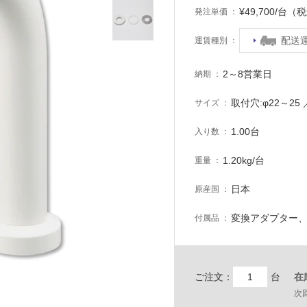
¥49,700/台（
発注単価
配送
運賃種別
2～8営業日
納期
取付穴:φ22～2
サイズ
1.00台
入り数
1.20kg/台
重量
日本
原産国
変換アダプター
付属品
ご注文：
台
在
次