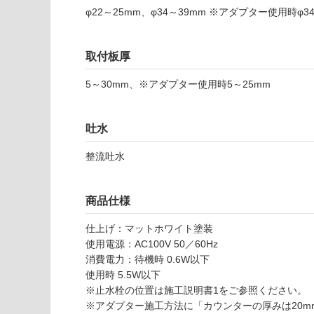
意
し
φ22～25mm、φ34～39mm ※アダプター使用時φ3
が
て
必
い
要
取付板厚
な
※
い
商
5～30mm、※アダプター使用時5～25mm
屋内壁・屋外
品
壁・浴室壁
仕
様
吐水
使用可
欄
能
整流吐水
を
ご
使用可
確
商品仕様
能
認
(寒冷地
く
仕上げ：マットホワイト塗装
以外)
だ
使用電源：AC100V 50／60Hz
さ
使用不
消費電力：待機時 0.6W以下
い
可
使用時 5.5W以下
対
※止水栓の位置は施工説明書1をご参照ください。
応
※アダプター施工方法に「カウンターの厚みは20m