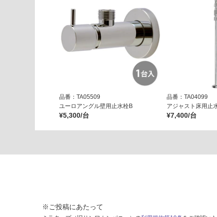
ワ
イ
ト
運賃表
G
運
品番：TA05509
品番：TA04099
賃
ユーロアングル壁用止水栓B
アジャスト床用止水
合
¥5,300/台
¥7,400/台
計
:
¥8
9
0/
台
※ご投稿にあたって