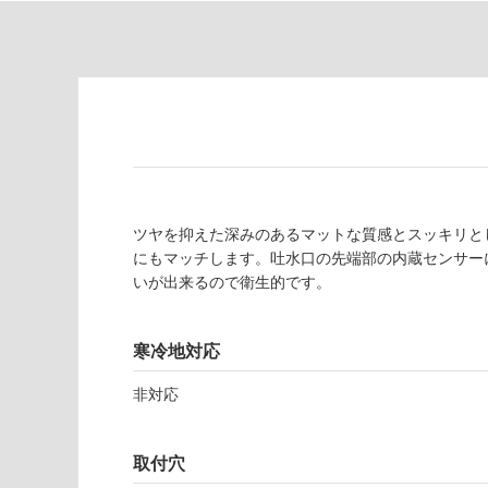
対
非
応
常
し
に
て
適
い
し
る
て
い
対
る
応
し
適
て
し
ツヤを抑えた深みのあるマットな質感とスッキリと
い
て
にもマッチします。吐水口の先端部の内蔵センサー
る
い
いが出来るので衛生的です。
が
る
制
が
限
寒冷地対応
注
あ
意
非対応
り
が
の
必
為
要
取付穴
注
適