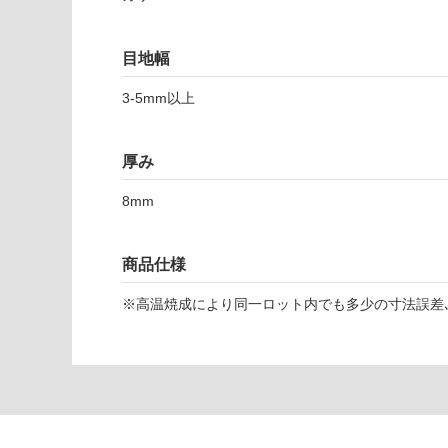
対
応
し
目地幅
て
い
3-5mm以上
T
な
L
い
厚み
0
2
8mm
0
1
5
商品仕様
ラ
コ
※高温焼成により同一ロット内でも多少の寸法誤差､
コ
ブ
ラ
ン
コ
4
5