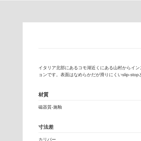
為
要
注
適
意
し
が
て
必
い
要
な
※
い
商
屋内壁・屋外
品
壁・浴室壁
仕
イタリア北部にあるコモ湖近くにある山村からイン
様
使用可
ョンです。表面はなめらかだが滑りにくいslip-sto
欄
能
を
ご
材質
使用可
確
能
認
磁器質-施釉
(寒冷地
く
以外)
だ
寸法差
さ
使用不
い
可
カリバー