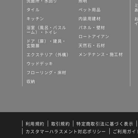
洗面所・水回り
照明
タイル
ペット用品
キッチン
内装用建材
浴室（風呂・バスル
パネル・壁材
ーム）・トイレ
ロートアイアン
ドア（扉）・建具・
天然石・石材
玄関扉
メンテナンス・施工材
エクステリア（外構）
ウッドデッキ
フローリング・床材
収納
利用規約
取引規約
特定商取引法に基づく表示
カスタマーハラスメント対応ポリシー
ご利用ガイ