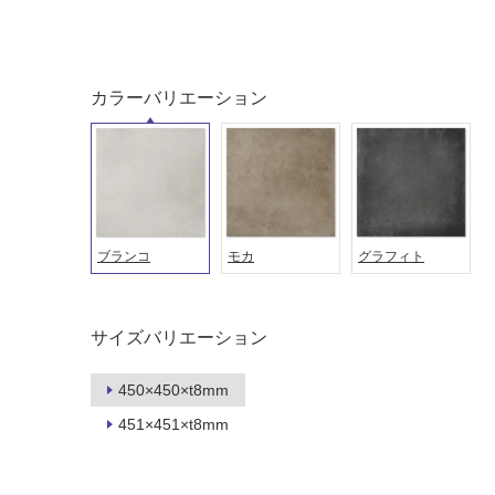
音・床暖
駐車場
対
非
応
常
カラーバリエーション
し
に
て
適
い
し
る
て
い
対
る
応
ブランコ
モカ
グラフィト
し
適
て
し
い
て
る
い
サイズバリエーション
が
る
制
が
450×450×t8mm
限
注
451×451×t8mm
あ
意
り
が
の
必