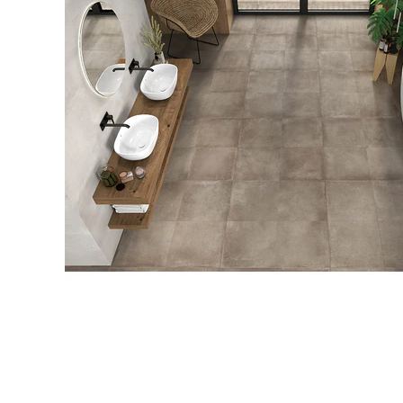
タイル
フローリ
ング
屋内床・
屋外床・
土足・遮
浴室床・