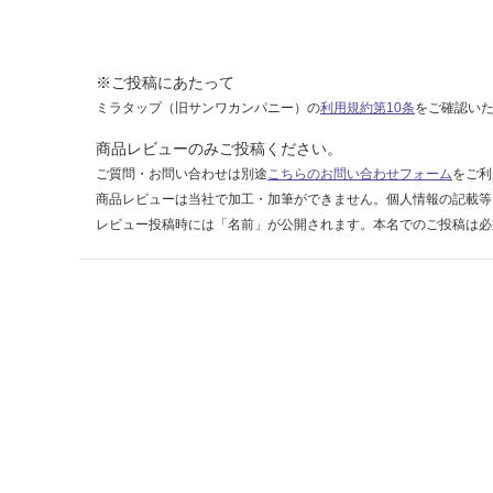
0
運賃表
※ご投稿にあたって
F
ミラタップ（旧サンワカンパニー）の
利用規約第10条
をご確認い
商品レビューのみご投稿ください。
運
ご質問・お問い合わせは別途
こちらのお問い合わせフォーム
をご利
賃
商品レビューは当社で加工・加筆ができません。個人情報の記載等
合
レビュー投稿時には「名前」が公開されます。本名でのご投稿は必
計
:
¥1,
14
0/
ケ
ー
ス