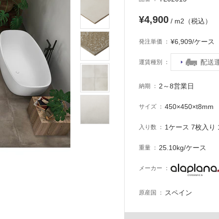
¥4,900
/ m2（税込）
¥6,909/ケー
発注単価
配送
運賃種別
2～8営業日
納期
450×450×t8mm
サイズ
1ケース 7枚入り 1
入り数
25.10kg/ケース
重量
メーカー
スペイン
原産国