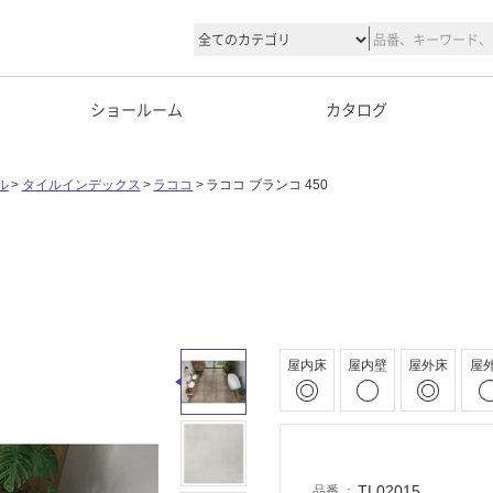
ショールーム
カタログ
ル
タイルインデックス
ラココ
ラココ ブランコ 450
屋内床
屋内壁
屋外床
屋
TL02015
品番