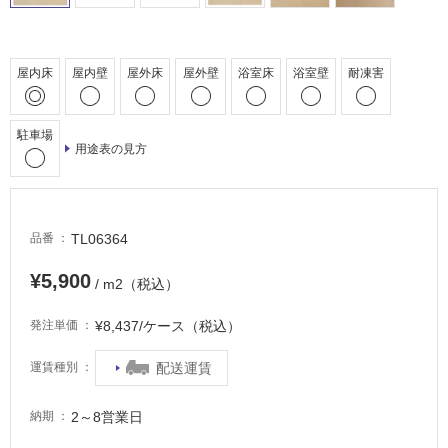
場
非
屋内床
屋内壁
屋外床
屋外壁
浴室床
浴室壁
耐凍害
常
に
適
駐車場
し
用途表の見方
て
い
る
TL06364
品番
適
し
¥5,900
/ m2（税込）
て
い
¥8,437/ケース（税込）
発注単価
る
が
配送運賃
運賃種別
注
意
2～8営業日
納期
が
必