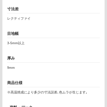
カ
い
ル
寸法差
る
チ
ェ
対
レクティファイ
ク
応
レ
し
ッ
て
目地幅
タ
い
ビ
3-5mm以上
る
ス
が
ケ
制
厚み
5
限
9
あ
9mm
8
り
の
運賃表
為
商品仕様
F
注
意
※高温焼成により多少の寸法誤差､色ムラが生じます｡
が
運
必
賃
要