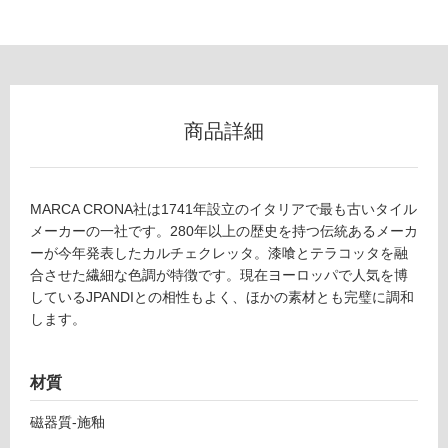
フ
ロ
ー
商品詳細
リ
MARCA CRONA社は1741年設立のイタリアで最も古いタイル
ン
メーカーの一社です。280年以上の歴史を持つ伝統あるメーカ
ーが今年発表したカルチェクレッタ。漆喰とテラコッタを融
グ
合させた繊細な色調が特徴です。現在ヨーロッパで人気を博
T
しているJPANDIとの相性もよく、ほかの素材とも完璧に調和
土足・遮
L
します。
0
音・床暖
6
対
材質
3
応
6
磁器質-施釉
し
4
て