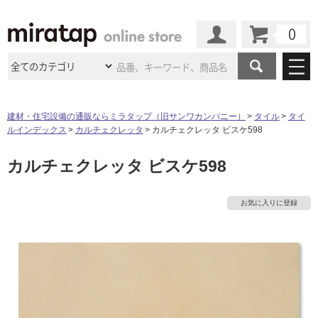
カート
マイページ
商品カテゴリ
建材・住宅設備の通販ならミラタップ（旧サンワカンパニー）
タイル
タイ
ルインデックス
カルチェクレッタ
カルチェクレッタ ビスケ598
施工事例
洗面所・水回り
タイル
カルチェクレッタ ビスケ598
ショールーム
施工事例
法人案件納入事例
キッチン
浴室（風呂・
バスルー
ム）・
トイレ
ショールームの
ご案内
東京
ショールーム
お気に入りに登録
ミラタップ
のあるくらし
お客様訪問
インタビュー
ドア（扉）・
建具・玄関
サポート
扉
エクステリア
（外構）
大阪
ショールーム
仙台
ショールーム
店舗・施設事例
その他サービス
ご利用ガイド
初めての方へ
ウッドデッキ
フローリング・
床材
名古屋
ショールーム
京都
ショールーム
ミラタップと
創る家
工事会社紹介
Coziコンシ
よくある質問
お問い合わせ
ASOLIE
ェルジュ
収納
インテリア・
家具
福岡
ショールーム
札幌スマート
ショールー