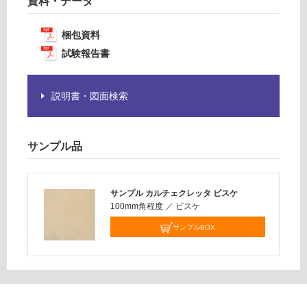
資料・データ
合
※
計
商
:
梱包資料
品
¥1,
試験報告書
仕
14
様
0/
欄
ケ
説明書・図面検索
を
ー
ご
ス
確
サンプル品
認
く
だ
サンプル カルチェクレッタ ビスケ
さ
100mm角程度
／
ビスケ
い
サンプルBOX
対
応
し
て
い