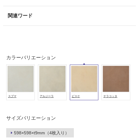
使
用
可
能
使
用
可
能
カラーバリエーション
(寒
冷
地
以
外)
使
スプマ
アルジーラ
ビスケ
テラコッタ
用
不
可
サイズバリエーション
598×598×t9mm（4枚入り）