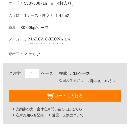
598×598×t9mm（4枚入り）
サイズ
要
適
1ケース 4枚入り 1.43m2
入り数
し
て
30.00kg/ケース
重量
い
な
メーカー
い
イタリア
原産国
屋
内
ご注文：
ケース
在庫
12ケース
壁・
次回入荷予定
12月中旬:102ｹｰｽ
屋
外
カートに入れる
壁・
浴
先納期の大口案件在庫問い合わせはこちら
室
在庫お知らせ登録
返品・交換について
壁