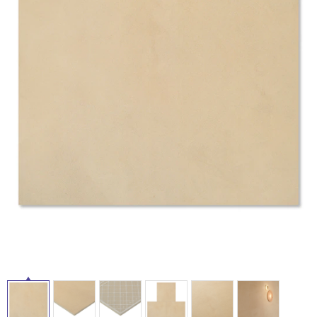
ム
修理お問い合わせ
クレーム公開
自分らしい家づくり
最高のリノベ会社が
みつ
照明
ペット用品
タ
横浜スマート
ショールー
SUVACO
かる
リノベりす
ム
ウェルビーみのお
HDC
説明書・図面検索
水まわり
3年保証
イ
BOX
内装用建材
パネル・壁材
お役立ち情報
住まいの
スタイリング
ル
ロートアイアン
天然石・石材
アイデア
ミラタップ
チャンネル
屋
メンテナンス・
施工材
新商品
オンライン相談
内
床・
屋
外
床・
浴
室
床・
駐
車