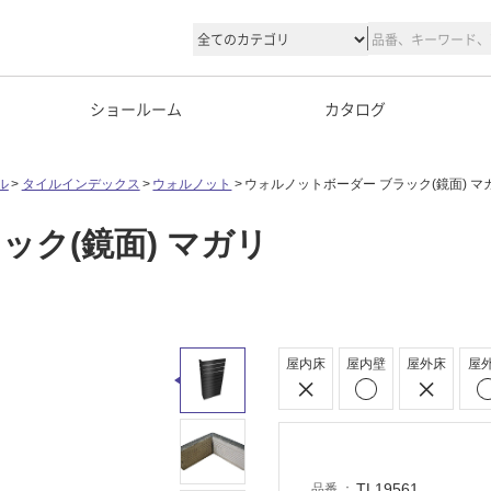
ショールーム
カタログ
ル
タイルインデックス
ウォルノット
ウォルノットボーダー ブラック(鏡面) マ
ック(鏡面) マガリ
屋内床
屋内壁
屋外床
屋
TL19561
品番