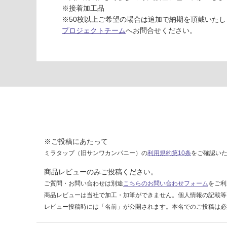
ー
※接着加工品
ダ
※50枚以上ご希望の場合は追加で納期を頂戴いたし
ー
プロジェクトチーム
へお問合せください。
ブ
ラ
ッ
ク
(鏡
面)
マ
ガ
リ
※ご投稿にあたって
運賃表
ミラタップ（旧サンワカンパニー）の
利用規約第10条
をご確認い
W
商品レビューのみご投稿ください。
ご質問・お問い合わせは別途
こちらのお問い合わせフォーム
をご利
運
賃
商品レビューは当社で加工・加筆ができません。個人情報の記載等
合
レビュー投稿時には「名前」が公開されます。本名でのご投稿は必
計