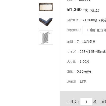
¥1,360
/ 枚（税込）
¥1,360/枚（税
発注単価
配送
運賃種別
7～13営業日
納期
295×(145+45)×t
サイズ
1.00枚
入り数
0.50kg/枚
重量
日本
原産国
ご注文：
枚
在