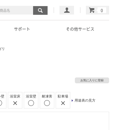
マイページ
カート
サポート
その他サービス
ガリ
お気に入りに登録
外壁
浴室床
浴室壁
耐凍害
駐車場
用途表の見方