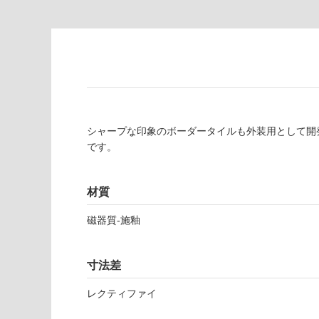
制
が
限
注
あ
意
り
が
の
必
為
要
注
適
意
し
が
シャープな印象のボーダータイルも外装用として開
て
必
です。
い
要
な
※
い
商
材質
屋内壁・屋外
品
壁・浴室壁
仕
磁器質-施釉
様
使用可
欄
能
寸法差
を
ご
レクティファイ
使用可
確
能
認