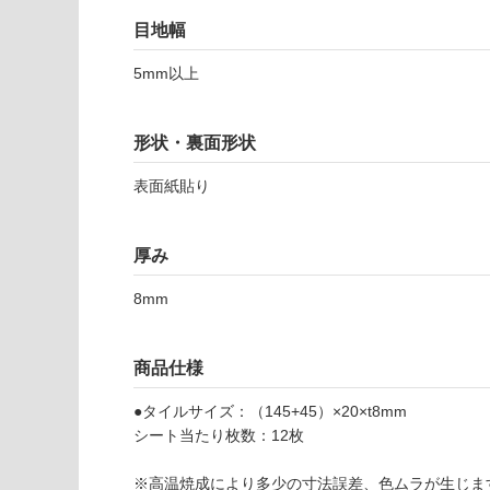
(寒冷地
く
目地幅
以外)
だ
さ
5mm以上
使用不
い
可
対
形状・裏面形状
応
T
し
L
表面紙貼り
て
1
い
9
な
5
厚み
い
6
8mm
1
ウ
ォ
商品仕様
ル
ノ
●タイルサイズ：（145+45）×20×t8mm
ッ
シート当たり枚数：12枚
ト
ボ
※高温焼成により多少の寸法誤差、色ムラが生じま