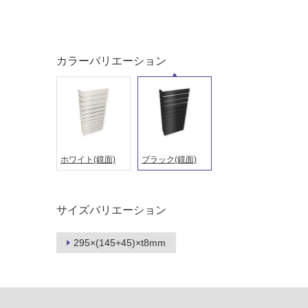
ング
屋内床・
屋外床・
カラーバリエーション
土足・遮
浴室床・
音・床暖
駐車場
対
非
応
常
し
に
て
適
ホワイト(鏡面)
ブラック(鏡面)
い
し
る
て
い
対
サイズバリエーション
る
応
し
適
295×(145+45)×t8mm
て
し
い
て
る
い
が
る