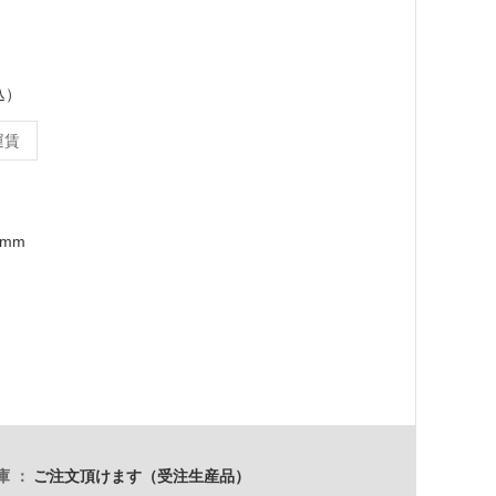
込）
運賃
8mm
庫
ご注文頂けます（受注生産品）