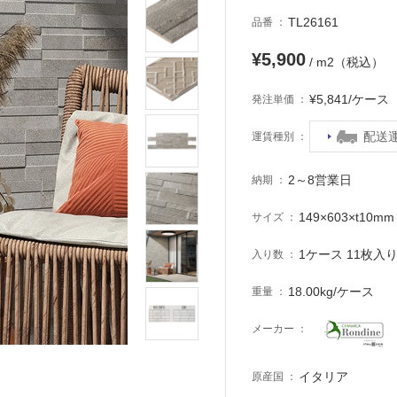
TL26161
品番
¥5,900
/ m2（税込）
¥5,841/ケー
発注単価
配送
運賃種別
2～8営業日
納期
149×603×t10mm
サイズ
1ケース 11枚入り 
入り数
18.00kg/ケース
重量
メーカー
イタリア
原産国