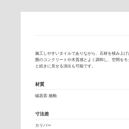
の
必
為
要
注
適
意
し
が
て
必
い
要
な
※
い
商
施工しやすいタイルでありながら、石材を積み上げ
屋内壁・屋外
品
囲のコンクリートや木質感とよく調和し、空間をモ
壁・浴室壁
仕
と続きに見せる演出も可能です。
様
使用可
欄
能
を
材質
ご
磁器質-施釉
使用可
確
能
認
(寒冷地
く
寸法差
以外)
だ
さ
使用不
カリバー
い