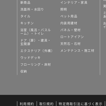
新商品
インテリア・家具
洗面所・水回り
照明
タイル
ペット用品
キッチン
内装用建材
浴室（風呂・バスル
パネル・壁材
ーム）・トイレ
ロートアイアン
ドア（扉）・建具・
天然石・石材
玄関扉
メンテナンス・施工材
エクステリア（外構）
ウッドデッキ
フローリング・床材
収納
利用規約
取引規約
特定商取引法に基づく表示