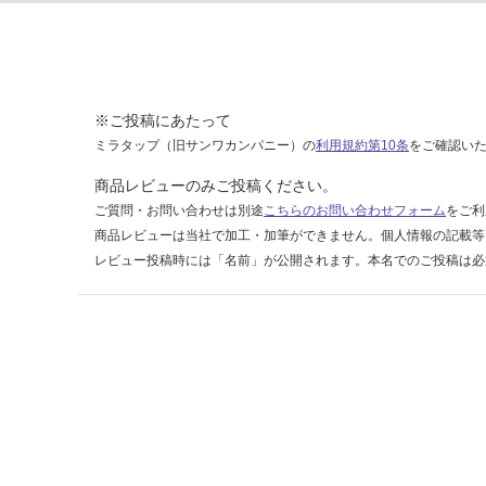
1
4
9-
6
0
※ご投稿にあたって
3
ミラタップ（旧サンワカンパニー）の
利用規約第10条
をご確認い
運賃表
商品レビューのみご投稿ください。
F
ご質問・お問い合わせは別途
こちらのお問い合わせフォーム
をご利
商品レビューは当社で加工・加筆ができません。個人情報の記載等
運
レビュー投稿時には「名前」が公開されます。本名でのご投稿は必
賃
合
計
:
¥1,
14
0/
ケ
ー