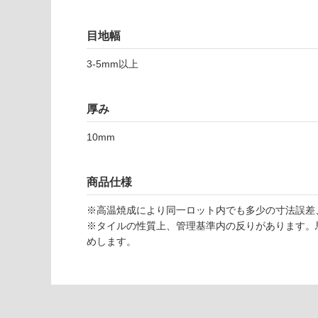
可
対
応
目地幅
T
し
L
3-5mm以上
て
2
い
6
な
1
厚み
い
6
1
10mm
エ
ン
商品仕様
タ
3
※高温焼成により同一ロット内でも多少の寸法誤差
D
※タイルの性質上、管理基準内の反りがあります。
ラ
めします。
イ
ト
グ
レ
ー