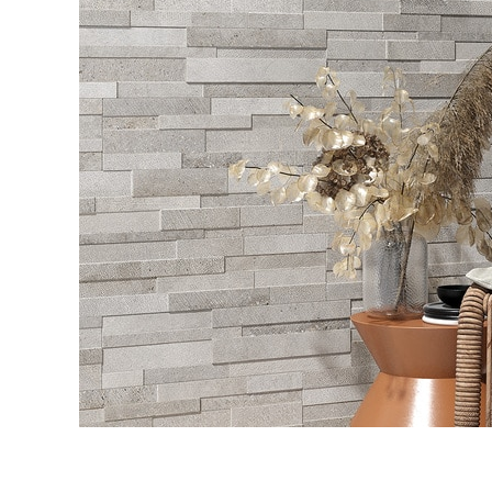
タイル
フローリ
ング
屋内床・
屋外床・