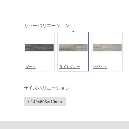
土足・遮
浴室床・
音・床暖
駐車場
対
非
カラーバリエーション
応
常
し
に
て
適
い
し
る
て
い
対
る
応
ダーク
ライトグレー
ホワイト
し
適
て
し
い
て
サイズバリエーション
る
い
が
る
149×603×t10mm
制
が
限
注
あ
意
り
が