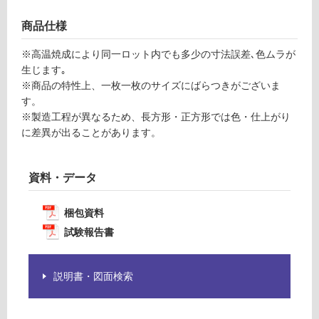
の
為
運賃表
商品仕様
注
F
意
※高温焼成により同一ロット内でも多少の寸法誤差､色ムラが
が
生じます｡
運
必
※商品の特性上、一枚一枚のサイズにばらつきがございま
賃
要
す。
合
※
※製造工程が異なるため、長方形・正方形では色・仕上がり
計
商
に差異が出ることがあります。
:
品
¥1,
仕
14
様
資料・データ
0/
欄
ケ
を
梱包資料
ー
ご
試験報告書
ス
確
認
く
説明書・図面検索
だ
さ
い