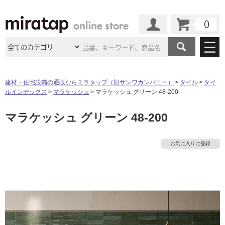
カート
マイページ
商品カテゴリ
建材・住宅設備の通販ならミラタップ（旧サンワカンパニー）
タイル
タイ
ルインデックス
マラケッシュ
マラケッシュ グリーン 48-200
施工事例
洗面所・水回り
タイル
マラケッシュ グリーン 48-200
ショールーム
施工事例
法人案件納入事例
キッチン
浴室（風呂・
バスルー
ム）・
トイレ
ショールームの
ご案内
東京
ショールーム
お気に入りに登録
ミラタップ
のあるくらし
お客様訪問
インタビュー
ドア（扉）・
建具・玄関
サポート
扉
エクステリア
（外構）
大阪
ショールーム
仙台
ショールーム
店舗・施設事例
その他サービス
ご利用ガイド
初めての方へ
ウッドデッキ
フローリング・
床材
名古屋
ショールーム
京都
ショールーム
ミラタップと
創る家
工事会社紹介
Coziコンシ
よくある質問
お問い合わせ
ASOLIE
ェルジュ
収納
インテリア・
家具
福岡
ショールーム
札幌スマート
ショールー