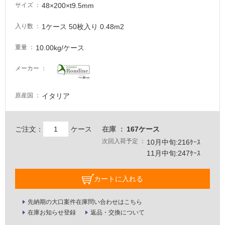
い
48×200×t9.5mm
サイズ
る
が
1ケース 50枚入り 0.48m2
入り数
注
意
10.00kg/ケース
重量
が
必
メーカー
要
適
イタリア
原産国
し
て
い
ご注文：
ケース
在庫
167ケース
な
次回入荷予定
10月中旬:216ｹｰｽ
い
11月中旬:247ｹｰｽ
屋
カートに入れる
内
壁・
先納期の大口案件在庫問い合わせはこちら
在庫お知らせ登録
返品・交換について
屋