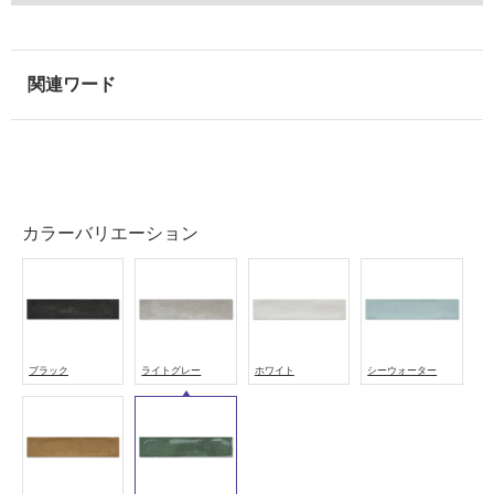
外
壁・
浴
室
壁
使
用
可
能
カラーバリエーション
使
用
可
能
(寒
ブラック
ライトグレー
ホワイト
シーウォーター
冷
地
以
外)