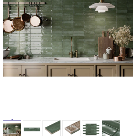
ム
修理お問い合わせ
クレーム公開
自分らしい家づくり
最高のリノベ会社が
みつ
照明
ペット用品
横浜スマート
ショールー
SUVACO
かる
リノベりす
ム
ウェルビーみのお
HDC
説明書・図面検索
水まわり
3年保証
BOX
内装用建材
パネル・壁材
お役立ち情報
住まいの
スタイリング
ロートアイアン
天然石・石材
アイデア
タ
ミラタップ
チャンネル
メンテナンス・
施工材
新商品
オンライン相談
イ
ル
屋
内
床・
屋
外