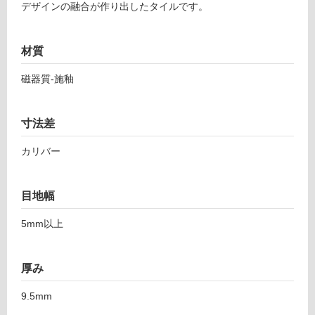
土足・遮
デザインの融合が作り出したタイルです。
2
音・床暖
6
5
対
材質
0
応
7
磁器質-施釉
し
マ
て
ラ
い
ケ
寸法差
る
ッ
対
カリバー
シ
応
ュ
し
グ
て
目地幅
リ
い
ー
5mm以上
る
ン
が
4
制
8-
厚み
限
2
あ
0
9.5mm
り
0