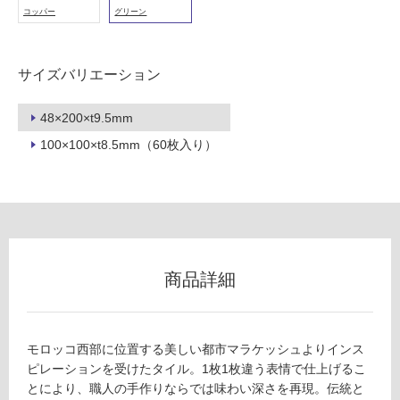
使
コッパー
グリーン
用
不
可
サイズバリエーション
48×200×t9.5mm
フ
100×100×t8.5mm（60枚入り）
ロ
ー
リ
商品詳細
ン
モロッコ西部に位置する美しい都市マラケッシュよりインス
グ
ピレーションを受けたタイル。1枚1枚違う表情で仕上げるこ
T
とにより、職人の手作りならでは味わい深さを再現。伝統と
L