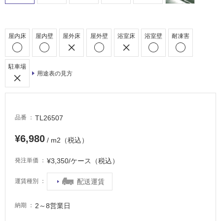
床・
浴
室
屋内床
屋内壁
屋外床
屋外壁
浴室床
浴室壁
耐凍害
床・
駐
車
駐車場
用途表の見方
場
非
常
TL26507
品番
に
適
¥6,980
/ m2（税込）
し
て
¥3,350/ケース（税込）
発注単価
い
る
配送運賃
運賃種別
適
し
2～8営業日
納期
て