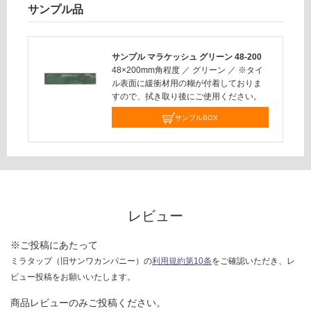
サンプル品
対
応
し
サンプル マラケッシュ グリーン 48-200
て
48×200mm角程度
／
グリーン
／
※タイ
い
ル表面に緩衝材用の糊が付着しておりま
な
すので、拭き取り後にご使用ください。
い
サンプルBOX
レビュー
※ご投稿にあたって
ミラタップ（旧サンワカンパニー）の
利用規約第10条
をご確認いただき、レ
ビュー投稿をお願いいたします。
商品レビューのみご投稿ください。