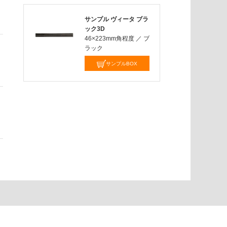
サンプル ヴィータ ブラ
ック3D
46×223mm角程度
／
ブ
ラック
サンプルBOX