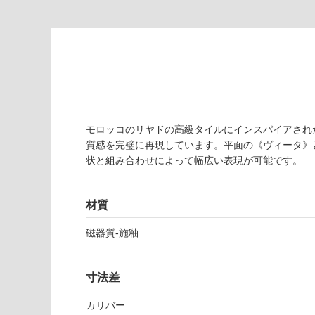
為
要
注
適
意
し
が
て
必
い
要
な
※
い
商
屋内壁・屋外
品
モロッコのリヤドの高級タイルにインスパイアされ
壁・浴室壁
仕
質感を完璧に再現しています。平面の《ヴィータ》
様
状と組み合わせによって幅広い表現が可能です。
使用可
欄
能
を
ご
材質
使用可
確
磁器質-施釉
能
認
(寒冷地
く
以外)
だ
寸法差
さ
使用不
い
可
カリバー