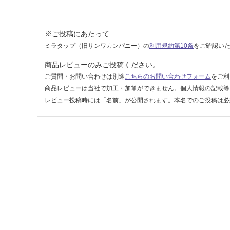
6-
4
4
※ご投稿にあたって
7
ミラタップ（旧サンワカンパニー）の
利用規約第10条
をご確認い
運賃表
商品レビューのみご投稿ください。
F
ご質問・お問い合わせは別途
こちらのお問い合わせフォーム
をご利
商品レビューは当社で加工・加筆ができません。個人情報の記載等
運
レビュー投稿時には「名前」が公開されます。本名でのご投稿は必
賃
合
計
:
¥1,
14
0/
ケ
ー
ス