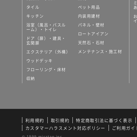
タイル
ペット用品
キッチン
内装用建材
浴室（風呂・バスル
パネル・壁材
ーム）・トイレ
ロートアイアン
ドア（扉）・建具・
天然石・石材
玄関扉
メンテナンス・施工材
エクステリア（外構）
ウッドデッキ
フローリング・床材
収納
利用規約
取引規約
特定商取引法に基づく表示
カスタマーハラスメント対応ポリシー
ご利用ガイ
© 1999 miratap inc.