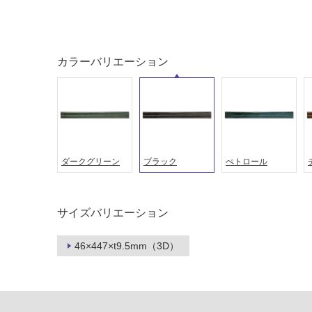
音・床暖
駐車場
対
非
応
常
カラーバリエーション
し
に
て
適
い
し
る
て
い
対
る
応
し
ダークグリーン
ブラック
ぺトロール
適
て
し
い
て
る
い
サイズバリエーション
が
る
制
が
46×447×t9.5mm（3D）
限
注
あ
意
り
が
の
必