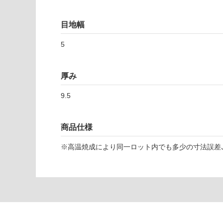
対
応
目地幅
し
T
て
L
5
い
2
な
6
い
5
厚み
6
3
9.5
ヴ
ィ
商品仕様
ー
タ
※高温焼成により同一ロット内でも多少の寸法誤差､
ブ
ラ
ッ
ク
3
D
4