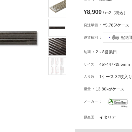
¥8,900
/ m2（税込）
¥5,785/ケー
発注単価
配送
運賃種別
2～8営業日
納期
46×447×t9.5m
サイズ
1ケース 32枚入り 
入り数
13.80kg/ケース
重量
メーカー
イタリア
原産国