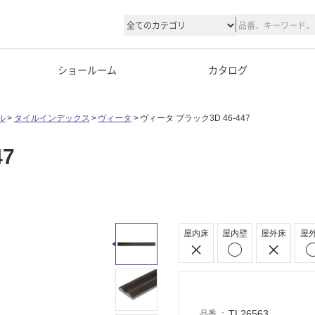
ショールーム
カタログ
ル
タイルインデックス
ヴィータ
ヴィータ ブラック3D 46-447
7
屋内床
屋内壁
屋外床
屋
TL26563
品番