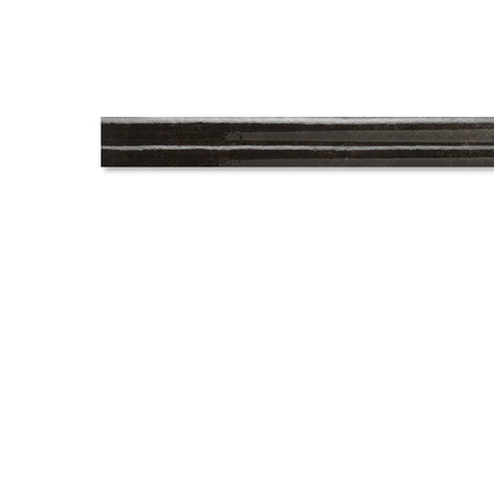
タイル
フローリ
ング
屋内床・
屋外床・
土足・遮
浴室床・